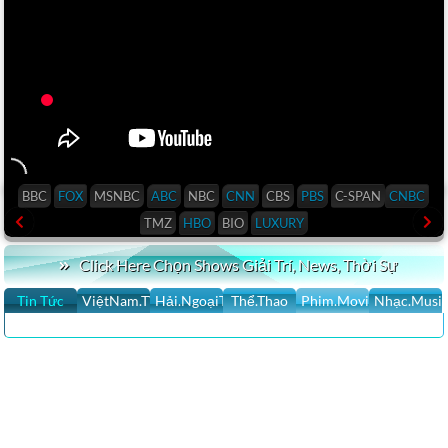
BBC
FOX
MSNBC
ABC
NBC
CNN
CBS
PBS
C-SPAN
CNBC
TMZ
HBO
BIO
LUXURY
Click Here Chọn Shows Giải Trí, News, Thời Sự
Tin Tức
ViệtNam.TV
Hải.NgoạiTV
Thể.Thao
Phim.Movies
Nhạc.Musi
CLICK XEM HTV SHOWS GIẢI TRÍ VIET NAM LIVE STREAM, VIDEOS