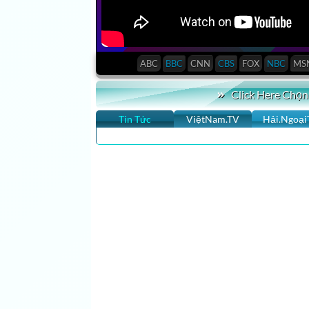
ABC
BBC
CNN
CBS
FOX
NBC
MS
Click Here Chọn
Tin Tức
ViệtNam.TV
Hải.Ngoại
CLICK XEM HTV SHOWS GIẢI TRÍ VIET NAM LI
HƠN 981 TV CHANNELS, RADIO STATIONS, 10
NHẤT, MỚI NHẤT, VIỆT NAM, HẢI NGOẠI, ÂU
QUẢNG CÁO – VIETNAMESE TV SHOW, HAI NG
CLICK XEM TẤT CẢ TV SHOWS TRUYỀN HÌNH V
CHANNELS, Đây là kênh truyền hình kinh tế – tài