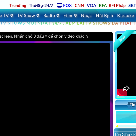
Trending
ThờiSự 24/7
FOX
CNN
VOA
RFA
RFI Pháp
SB
TPHCM VIET NAM LIVE STREAM, VIDEOS MỚI NHẤT &
ve TV
TV Show
Radio
Film
Nhạc
Hài Kịch
Karaoke
RADIO STATIONS, 100 TRIỆU YOUTUBE VIDEOS, YOUTUBE
 CẢ TV SHOWS MỚI NHẤT 24/7 , XEM LẠI TV SHOWS ĐÃ PHÁT ]
HẢI NGOẠI, ÂU MỸ, Á CHÂU …
 screen. Nhấn chổ 3 dấu ≡ để chọn video khác ↘
2026
Tin
Tôn Giáo - R