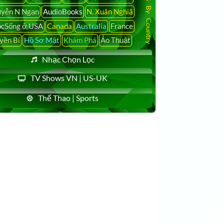
Latest News By Country
yễn N Ngạn
AudioBooks
N. Xuân Nghiã
cSống ở USA
Canada
Australia
France
yền Bí
Hồ Sơ Mật
Khám Phá
Ảo Thuật
Nhạc Chọn Lọc
TV Shows VN | US-UK
Thể Thao | Sports