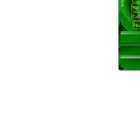
 trong xã hội ở cả trong và ngoài nước. Các chương trình sản
Ngu
ngũ các nhà báo có nhiều năm kinh nghiệm.Với đội ngũ hơn
Cuộ
ết sản xuất các chương trình tin tức và thông tin chất
Hu
ớng quan trọng trong sự phát triển kinh tế ở Việt Nam.Xem
 Chất Lượng Cao – Kênh Tivi Online Nhanh Nhất – Truyền
 Tivi HD
 nhất, cập nhật 24h, San Jose, Việt Nam, Chính sự Việt Nam,
oại trên thế giới, Breaking News, Xem Tivi online, TV Trực
, Kênh Tivi Online, Truyền Hình Online, Bóng Đá Online,
24h, San Jose, Việt Nam, Chính sự Việt Nam, Hoa Kỳ, Thế
ự, phỏng vấn, ca nhạc, …
calitoday online, calitoday website, calitoday news view
tv, sbtn live, sbtn bep nha ta nau, sbtn channel, sbtn satellite,
tface tv live, vietface vstar,vietface tv box,vietface mall …
 saigontv, sai gon tv, saigon tv 57.5, saigontv57 5,saigontv,
tv livestream,live streaming, sbtn, sbtn tv online, sbtn viet