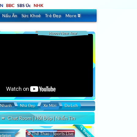
TN
BBC
SBS Úc
NHK
Nấu Ăn
Sức Khoẻ
Trẻ Đẹp
More
Happy New Year
 Nhanh
Nhà Đẹp
Xe Mới
Du Lịch
Chat Room | Hỏi Đáp | Nhắn Tin
🔍 Trending
⚽ Thể Thao | Sports Live
eligion