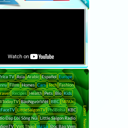
frica TV
Asia
Arabic
Español
Europe
unny
Films
Homes
Cars
Tech
Fashion
ravel
Recipes
Health
Pets
Bio
Kids
liTodayTV
BáoNgườiViệt
BBC
SBSÚc
tFaceTV
LittleSaigonTV
PhốBolsa
KBC
io Đáp Lời Sông Núi
Little Saigon Radio
nSơnTV
Việt Thảo
Vui Lạ
Đọc Báo Vẹm