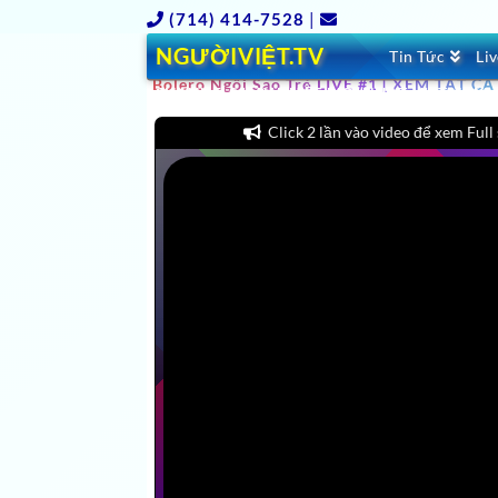
(714) 414-7528
|
CLICK XEM V SHOWS GIẢI TRÍ TRUYEN HINH 
NGƯỜIVIỆT.TV
Tin Tức
Li
XEM MIỄN PHÍ FREE HƠN 981 TV CHANNELS, 
Bolero Ngôi Sao Trẻ LIVE #1 [ XEM TẤT
CHANNELS HAY NHẤT, MỚI NHẤT, VIỆT NAM, 
Click 2 lần vào video để xem Full