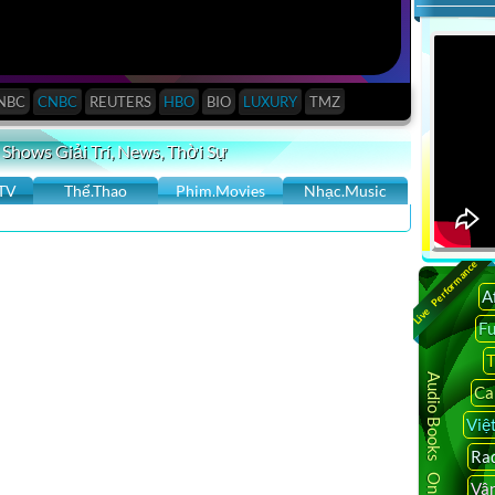
NBC
CNBC
REUTERS
HBO
BIO
LUXURY
TMZ
 Shows Giải Trí, News, Thời Sự
TV
Thể.Thao
Phim.Movies
Nhạc.Music
Live Performance
A
F
VE STREAM, VIDEOS MỚI NHẤT & XEM MIỄN PHÍ FREE
T
0 TRIỆU YOUTUBE VIDEO , YOUTUBE CHANNELS HAY
Audio Books Online
Ca
 MỸ, Á CHÂU …,TV SHOWS MỚI NHẤT HAY NHẤT , KHÔNG
Việ
OAI TV SHOW, LIVE STREAM YOUTUBE VIDEOS ONLINE
IỆT NAM, HẢI NGOẠI, ÂU MỸ, YOUTUBE VIDEO
Rad
 chính duy nhất tại Thành phố Hồ Chí Minh, phát sóng về
Vâ