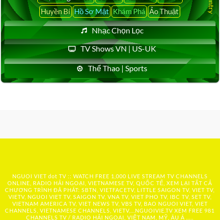
Huyền Bí
Hồ Sơ Mật
Khám Phá
Ảo Thuật
Nhạc Chọn Lọc
TV Shows VN | US-UK
Thể Thao | Sports
NGUOI VIET dot TV :: WATCH FREE 1,000 LIVE STREAM TV CHANNELS
ONLINE, RADIO HẢI NGOẠI, VIETNAMESE TV, QUỐC TẾ, XEM LẠI TẤT CẢ
CHƯƠNG TRÌNH ĐÃ PHÁT: SBTN, VIETFACETV, LITTLE SAIGON TV, VIET TV,
VIETV, NGUOI VIET TV, SAIGON TV, VNA TV, VIET PHO TV, IBC TV, SET TV,
VIETNAM AMERICA TV, VIET NEWS TV, VBS TV, BAO NGUOI VIET, VIET
CHANNELS, VIETNAMESE CHANNELS, VIETV,...
NGUOIVIE.TV
XEM FREE 981
CHANNELS TV / RADIO HẢI NGOẠI, VIỆT NAM, MỸ, ÂU Á …..