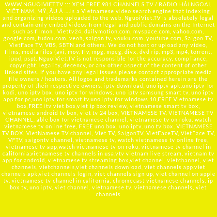
WWW.NGUOIVIET.TV ::: XEM FREE 981 CHANNELS TV / RADIO HẢI NGOẠI,
VIỆT NAM, MỸ, ÂU Á ….is a Vietnamese video search engine that indexing
and organizing videos uploaded to the web. NguoiViet.TV is absolutely legal
and contain only embed videos from legal and public domains on the Internet
such as filmon , Viettv24, dailymotion.com, myspace.com, yahoo.com,
google.com, tudou.com, veoh, saigon tv, youku.com, youtube.com, Saigon TV,
VietFace TV, VBS, SBTN and others. We do not host or upload any video,
films, media files (avi, mov, flv, mpg, mpeg, divx, dvd rip, mp3, mp4, torrent,
ipod, psp), NguoiViet.TV is not responsible for the accuracy, compliance,
copyright, legality, decency, or any other aspect of the content of other
linked sites. If you have any legal issues please contact appropriate media
file owners / hosters. All logos and trademarks contained herein are the
property of their respective owners. iptv download, uno iptv apk,uno iptv for
kodi, uno iptv box, uno iptv for windows, uno iptv samsung smart tv, uno iptv
app for pc,uno iptv for smart tv,uno iptv for windows 10,FREE Vietnamese tv
box,FREE itv viet box,viet ip box review, vietnamese smart tv box,
vietnamese android tv box, viet tv 24 box, VIETNAMESE TV, VIETNAMESE TV
CHANNEL, able box for vietnamese channel, vietnamese tv on roku, watch
vietnamese tv online free, FREE uno box, uno iptv, uno tv box, VIETNAMESE
TV BOX, VietNamese TV channel, Viet TV, SaigonTV, VietFaceTV, VietFace TV,
VFTV, saigontv channel, vietnamese tv, watch vietnamese tv online free,
vietnamese tv app,watch vietnamese tv on roku, vietnamese tv channel in
california,vietnamese tv channels in usa,vtv vietnam live stream, vietnam tv
app for android, vietnamese tv streaming box,viet channel, vietchannel, viet
channels, vietchannels,viet channels download, viet channels app,viet
channels apk,viet channels login, viet channels sign up, viet channel on apple
tv, vietnamese tv channel in california, chromecast vietnamese channels, ip
box tv, uno iptv, viet channel, vietnamese tv, vietnamese channels, viet
channels