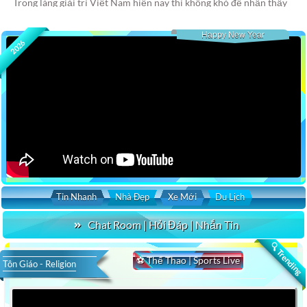
Trong làng giải trí Việt Nam hiện nay thì không khó để nhận thấy
sự chênh lệch đáng kể giữa nghiệp hát và nghiệp diễn.
Happy New Year
2026
Tin Nhanh
Nhà Đẹp
Xe Mới
Du Lịch
Chat Room | Hỏi Đáp | Nhắn Tin
🔍 Trending
⚽ Thể Thao | Sports Live
Tôn Giáo - Religion