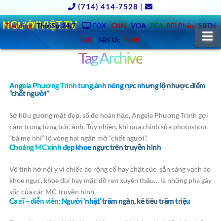
(714) 414-7528
|
NGƯỜIVIỆT.TV
Trending
ThờiSự 24/7
FOX
CNN
VOA
RFA
RFI Pháp
SBTN
N
BBC
SBS Úc
NHK
Tag Archive
Angela Phương Trinh tung ảnh nóng rực nhưng lộ nhược điểm
“chết người”
Sở hữu gương mặt đẹp, số đo hoàn hảo, Angela Phương Trinh gợi
cảm trong từng bức ảnh. Tuy nhiên, khi qua chỉnh sửa photoshop,
“bà mẹ nhí” lộ vòng hai ngấn mỡ “chết người”.
Choáng MC xinh đẹp khoe ngực trên truyền hình
Vô tình hở nội y vì chiếc áo rộng cổ hay chật cúc, sẵn sàng vạch áo
khoe ngực, khoe đùi hay mặc đồ ren xuyên thấu… là những pha gây
sốc của các MC truyền hình.
Ca sĩ – diễn viên: Người ‘nhặt’ trăm ngàn, kẻ tiêu trăm triệu