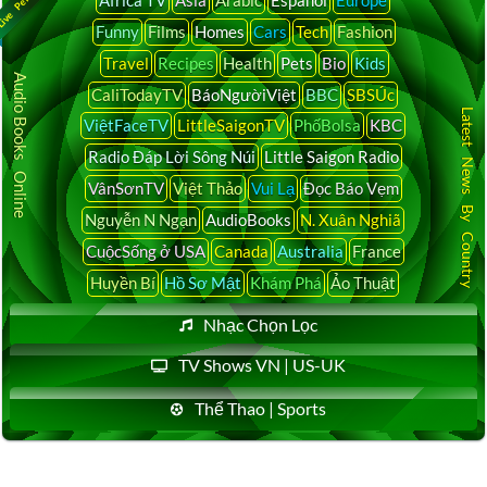
Funny
Films
Homes
Cars
Tech
Fashion
Travel
Recipes
Health
Pets
Bio
Kids
Audio Books Online
CaliTodayTV
BáoNgườiViệt
BBC
SBSÚc
Latest News By Country
ViệtFaceTV
LittleSaigonTV
PhốBolsa
KBC
Radio Đáp Lời Sông Núi
Little Saigon Radio
VânSơnTV
Việt Thảo
Vui Lạ
Đọc Báo Vẹm
Nguyễn N Ngạn
AudioBooks
N. Xuân Nghiã
CuộcSống ở USA
Canada
Australia
France
Huyền Bí
Hồ Sơ Mật
Khám Phá
Ảo Thuật
Nhạc Chọn Lọc
TV Shows VN | US-UK
Thể Thao | Sports