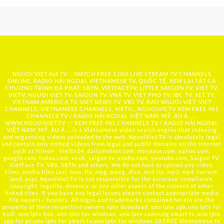
NGUOI VIET dot TV :: WATCH FREE 1,000 LIVE STREAM TV CHANNELS
ONLINE, RADIO HẢI NGOẠI, VIETNAMESE TV, QUỐC TẾ, XEM LẠI TẤT CẢ
CHƯƠNG TRÌNH ĐÃ PHÁT: SBTN, VIETFACETV, LITTLE SAIGON TV, VIET TV,
VIETV, NGUOI VIET TV, SAIGON TV, VNA TV, VIET PHO TV, IBC TV, SET TV,
VIETNAM AMERICA TV, VIET NEWS TV, VBS TV, BAO NGUOI VIET, VIET
CHANNELS, VIETNAMESE CHANNELS, VIETV,...
NGUOIVIE.TV
XEM FREE 981
CHANNELS TV / RADIO HẢI NGOẠI, VIỆT NAM, MỸ, ÂU Á …..
WWW.NGUOIVIET.TV ::: XEM FREE 981 CHANNELS TV / RADIO HẢI NGOẠI,
VIỆT NAM, MỸ, ÂU Á ….is a Vietnamese video search engine that indexing
and organizing videos uploaded to the web. NguoiViet.TV is absolutely legal
and contain only embed videos from legal and public domains on the Internet
such as filmon , Viettv24, dailymotion.com, myspace.com, yahoo.com,
google.com, tudou.com, veoh, saigon tv, youku.com, youtube.com, Saigon TV,
VietFace TV, VBS, SBTN and others. We do not host or upload any video,
films, media files (avi, mov, flv, mpg, mpeg, divx, dvd rip, mp3, mp4, torrent,
ipod, psp), NguoiViet.TV is not responsible for the accuracy, compliance,
copyright, legality, decency, or any other aspect of the content of other
linked sites. If you have any legal issues please contact appropriate media
file owners / hosters. All logos and trademarks contained herein are the
property of their respective owners. iptv download, uno iptv apk,uno iptv for
kodi, uno iptv box, uno iptv for windows, uno iptv samsung smart tv, uno iptv
app for pc,uno iptv for smart tv,uno iptv for windows 10,FREE Vietnamese tv