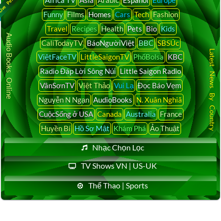
Funny
Films
Homes
Cars
Tech
Fashion
Travel
Recipes
Health
Pets
Bio
Kids
Audio Books Online
CaliTodayTV
BáoNgườiViệt
BBC
SBSÚc
Latest News By Country
ViệtFaceTV
LittleSaigonTV
PhốBolsa
KBC
Radio Đáp Lời Sông Núi
Little Saigon Radio
VânSơnTV
Việt Thảo
Vui Lạ
Đọc Báo Vẹm
Nguyễn N Ngạn
AudioBooks
N. Xuân Nghiã
CuộcSống ở USA
Canada
Australia
France
Huyền Bí
Hồ Sơ Mật
Khám Phá
Ảo Thuật
Nhạc Chọn Lọc
TV Shows VN | US-UK
Thể Thao | Sports