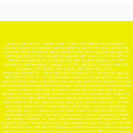
NGUOI VIET dot TV :: WATCH FREE 1,000 LIVE STREAM TV CHANNELS
ONLINE, RADIO HẢI NGOẠI, VIETNAMESE TV, QUỐC TẾ, XEM LẠI TẤT CẢ
CHƯƠNG TRÌNH ĐÃ PHÁT: SBTN, VIETFACETV, LITTLE SAIGON TV, VIET TV,
VIETV, NGUOI VIET TV, SAIGON TV, VNA TV, VIET PHO TV, IBC TV, SET TV,
VIETNAM AMERICA TV, VIET NEWS TV, VBS TV, BAO NGUOI VIET, VIET
CHANNELS, VIETNAMESE CHANNELS, VIETV,...
NGUOIVIE.TV
XEM FREE 981
CHANNELS TV / RADIO HẢI NGOẠI, VIỆT NAM, MỸ, ÂU Á …..
WWW.NGUOIVIET.TV ::: XEM FREE 981 CHANNELS TV / RADIO HẢI NGOẠI,
VIỆT NAM, MỸ, ÂU Á ….is a Vietnamese video search engine that indexing
and organizing videos uploaded to the web. NguoiViet.TV is absolutely legal
and contain only embed videos from legal and public domains on the Internet
such as filmon , Viettv24, dailymotion.com, myspace.com, yahoo.com,
google.com, tudou.com, veoh, saigon tv, youku.com, youtube.com, Saigon TV,
VietFace TV, VBS, SBTN and others. We do not host or upload any video,
films, media files (avi, mov, flv, mpg, mpeg, divx, dvd rip, mp3, mp4, torrent,
ipod, psp), NguoiViet.TV is not responsible for the accuracy, compliance,
copyright, legality, decency, or any other aspect of the content of other
linked sites. If you have any legal issues please contact appropriate media
file owners / hosters. All logos and trademarks contained herein are the
property of their respective owners. iptv download, uno iptv apk,uno iptv for
kodi, uno iptv box, uno iptv for windows, uno iptv samsung smart tv, uno iptv
app for pc,uno iptv for smart tv,uno iptv for windows 10,FREE Vietnamese tv