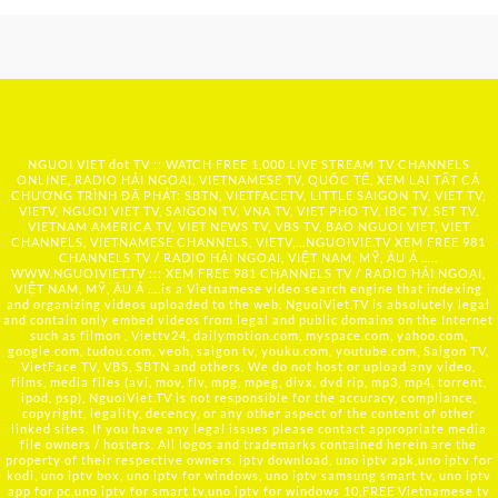
NGUOI VIET dot TV :: WATCH FREE 1,000 LIVE STREAM TV CHANNELS
ONLINE, RADIO HẢI NGOẠI, VIETNAMESE TV, QUỐC TẾ, XEM LẠI TẤT CẢ
CHƯƠNG TRÌNH ĐÃ PHÁT: SBTN, VIETFACETV, LITTLE SAIGON TV, VIET TV,
VIETV, NGUOI VIET TV, SAIGON TV, VNA TV, VIET PHO TV, IBC TV, SET TV,
VIETNAM AMERICA TV, VIET NEWS TV, VBS TV, BAO NGUOI VIET, VIET
CHANNELS, VIETNAMESE CHANNELS, VIETV,...
NGUOIVIE.TV
XEM FREE 981
CHANNELS TV / RADIO HẢI NGOẠI, VIỆT NAM, MỸ, ÂU Á …..
WWW.NGUOIVIET.TV ::: XEM FREE 981 CHANNELS TV / RADIO HẢI NGOẠI,
VIỆT NAM, MỸ, ÂU Á ….is a Vietnamese video search engine that indexing
and organizing videos uploaded to the web. NguoiViet.TV is absolutely legal
and contain only embed videos from legal and public domains on the Internet
such as filmon , Viettv24, dailymotion.com, myspace.com, yahoo.com,
google.com, tudou.com, veoh, saigon tv, youku.com, youtube.com, Saigon TV,
VietFace TV, VBS, SBTN and others. We do not host or upload any video,
films, media files (avi, mov, flv, mpg, mpeg, divx, dvd rip, mp3, mp4, torrent,
ipod, psp), NguoiViet.TV is not responsible for the accuracy, compliance,
copyright, legality, decency, or any other aspect of the content of other
linked sites. If you have any legal issues please contact appropriate media
file owners / hosters. All logos and trademarks contained herein are the
property of their respective owners. iptv download, uno iptv apk,uno iptv for
kodi, uno iptv box, uno iptv for windows, uno iptv samsung smart tv, uno iptv
app for pc,uno iptv for smart tv,uno iptv for windows 10,FREE Vietnamese tv