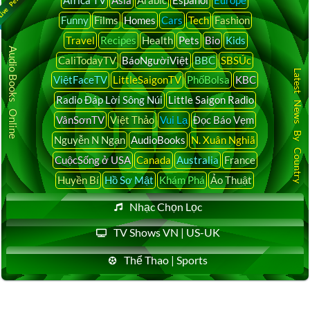
Funny
Films
Homes
Cars
Tech
Fashion
Travel
Recipes
Health
Pets
Bio
Kids
Audio Books Online
CaliTodayTV
BáoNgườiViệt
BBC
SBSÚc
Latest News By Country
ViệtFaceTV
LittleSaigonTV
PhốBolsa
KBC
Radio Đáp Lời Sông Núi
Little Saigon Radio
VânSơnTV
Việt Thảo
Vui Lạ
Đọc Báo Vẹm
Nguyễn N Ngạn
AudioBooks
N. Xuân Nghiã
CuộcSống ở USA
Canada
Australia
France
Huyền Bí
Hồ Sơ Mật
Khám Phá
Ảo Thuật
Nhạc Chọn Lọc
TV Shows VN | US-UK
Thể Thao | Sports