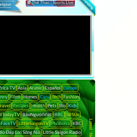
🔍 Trending
⚽ Thể Thao | Sports Live
eligion
frica TV
Asia
Arabic
Español
Europe
unny
Films
Homes
Cars
Tech
Fashion
ravel
Recipes
Health
Pets
Bio
Kids
liTodayTV
BáoNgườiViệt
BBC
SBSÚc
tFaceTV
LittleSaigonTV
PhốBolsa
KBC
io Đáp Lời Sông Núi
Little Saigon Radio