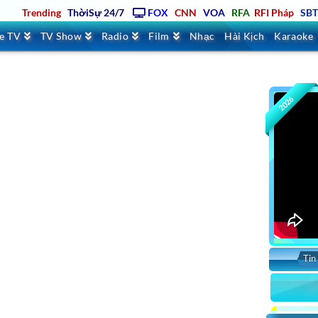
Trending
ThờiSự 24/7
FOX
CNN
VOA
RFA
RFI Pháp
SB
ve TV
TV Show
Radio
Film
Nhạc
Hài Kịch
Karaoke
2026
Tin