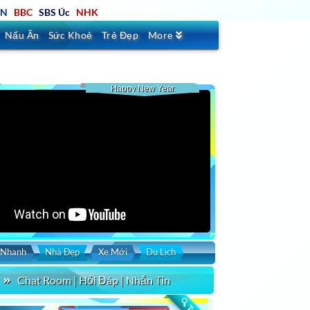
TN
BBC
SBS Úc
NHK
Nấu Ăn
Sức Khoẻ
Trẻ Đẹp
More
Happy New Year
 Nhanh
Nhà Đẹp
Xe Mới
Du Lịch
Chat Room | Hỏi Đáp | Nhắn Tin