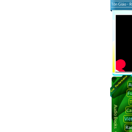
Tôn Giáo - R
Live Performance
A
F
T
Audio Books Online
Ca
Việ
Rad