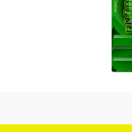
Vâ
Ngu
Cuộ
Hu