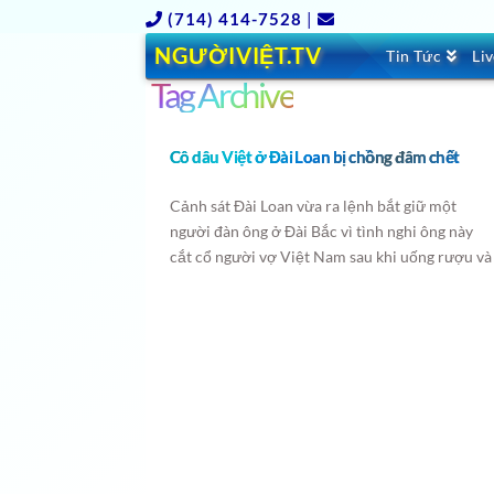
(714) 414-7528
|
NGƯỜIVIỆT.TV
Tin Tức
Li
Tag Archive
Cô dâu Việt ở Đài Loan bị chồng đâm chết
Cảnh sát Đài Loan vừa ra lệnh bắt giữ một
người đàn ông ở Đài Bắc vì tình nghi ông này
cắt cổ người vợ Việt Nam sau khi uống rượu và
cãi vã.