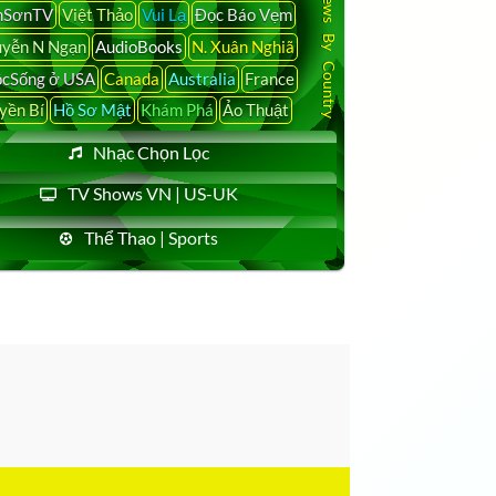
Latest News By Country
nSơnTV
Việt Thảo
Vui Lạ
Đọc Báo Vẹm
yễn N Ngạn
AudioBooks
N. Xuân Nghiã
cSống ở USA
Canada
Australia
France
yền Bí
Hồ Sơ Mật
Khám Phá
Ảo Thuật
Nhạc Chọn Lọc
TV Shows VN | US-UK
Thể Thao | Sports