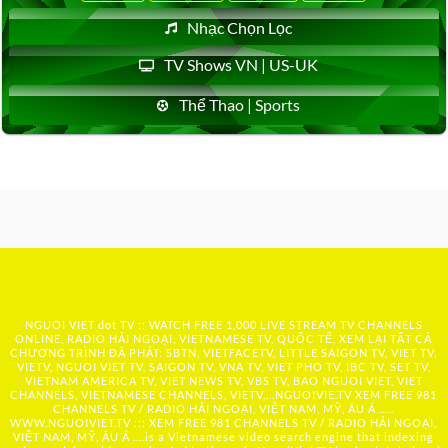
Nhạc Chọn Lọc
TV Shows VN | US-UK
Thể Thao | Sports
NGUOI VIET dot TV :: WATCH FREE 1,000 LIVE STREAM TV CHANNELS
ONLINE, RADIO HẢI NGOẠI, VIETNAMESE TV, QUỐC TẾ, XEM LẠI TẤT CẢ
CHƯƠNG TRÌNH ĐÃ PHÁT: SBTN, VIETFACETV, LITTLE SAIGON TV, VIET TV,
VIETV, NGUOI VIET TV, SAIGON TV, VNA TV, VIET PHO TV, IBC TV, SET TV,
VIETNAM AMERICA TV, VIET NEWS TV, VBS TV, BAO NGUOI VIET, VIET
CHANNELS, VIETNAMESE CHANNELS, VIETV,...
NGUOIVIE.TV
XEM FREE 981
CHANNELS TV / RADIO HẢI NGOẠI, VIỆT NAM, MỸ, ÂU Á …..
WWW.NGUOIVIET.TV ::: XEM FREE 981 CHANNELS TV / RADIO HẢI NGOẠI,
VIỆT NAM, MỸ, ÂU Á ….is a Vietnamese video search engine that indexing