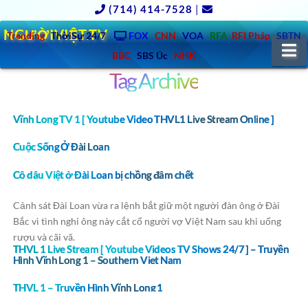
(714) 414-7528
|
NGƯỜIVIỆT.TV
Trending
ThờiSự 24/7
FOX
CNN
VOA
RFA
RFI Pháp
SBTN
N
BBC
SBS Úc
NHK
Tag Archive
Vĩnh Long TV 1 [ Youtube Video THVL1 Live Stream Online ]
Cuộc Sống Ở Đài Loan
Cô dâu Việt ở Đài Loan bị chồng đâm chết
Cảnh sát Đài Loan vừa ra lệnh bắt giữ một người đàn ông ở Đài
Bắc vì tình nghi ông này cắt cổ người vợ Việt Nam sau khi uống
rượu và cãi vã.
THVL 1 Live Stream [ Youtube Videos TV Shows 24/7 ] – Truyền
Hình Vĩnh Long 1 – Southern Viet Nam
THVL 1 – Truyền Hình Vĩnh Long 1