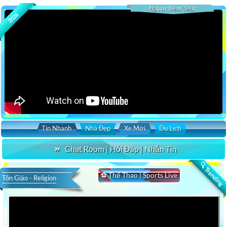
Happy New Year
2026
Tin Nhanh
Nhà Đẹp
Xe Mới
Du Lịch
Chat Room | Hỏi Đáp | Nhắn Tin
🔍 Trending
⚽ Thể Thao | Sports Live
Tôn Giáo - Religion