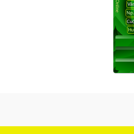
Vâ
Ngu
Cuộ
Hu