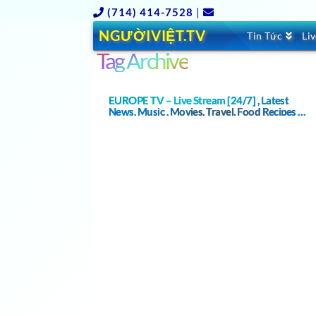
(714) 414-7528
|
NGƯỜIVIỆT.TV
Tin Tức
Li
Tag Archive
EUROPE TV – Live Stream [24/7] , Latest
News, Music , Movies, Travel, Food Recipes …