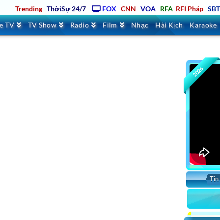
Trending
ThờiSự 24/7
FOX
CNN
VOA
RFA
RFI Pháp
SB
ve TV
TV Show
Radio
Film
Nhạc
Hài Kịch
Karaoke
2026
Tin