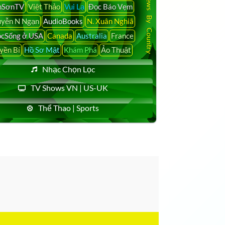
Latest News By Country
nSơnTV
Việt Thảo
Vui Lạ
Đọc Báo Vẹm
yễn N Ngạn
AudioBooks
N. Xuân Nghiã
cSống ở USA
Canada
Australia
France
yền Bí
Hồ Sơ Mật
Khám Phá
Ảo Thuật
Nhạc Chọn Lọc
TV Shows VN | US-UK
Thể Thao | Sports