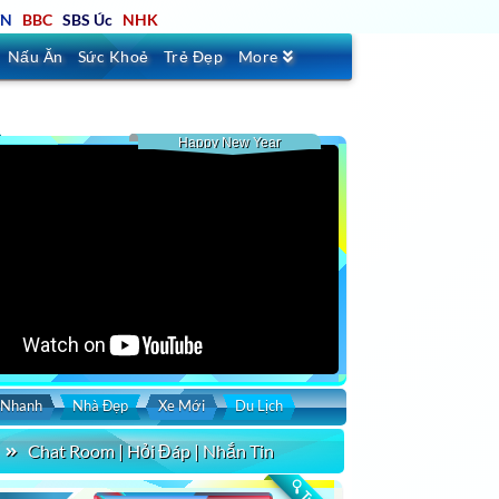
TN
BBC
SBS Úc
NHK
Nấu Ăn
Sức Khoẻ
Trẻ Đẹp
More
Happy New Year
 Nhanh
Nhà Đẹp
Xe Mới
Du Lịch
Chat Room | Hỏi Đáp | Nhắn Tin