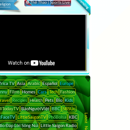
🔍 Trending
⚽ Thể Thao | Sports Live
eligion
frica TV
Asia
Arabic
Español
Europe
unny
Films
Homes
Cars
Tech
Fashion
ravel
Recipes
Health
Pets
Bio
Kids
liTodayTV
BáoNgườiViệt
BBC
SBSÚc
tFaceTV
LittleSaigonTV
PhốBolsa
KBC
io Đáp Lời Sông Núi
Little Saigon Radio