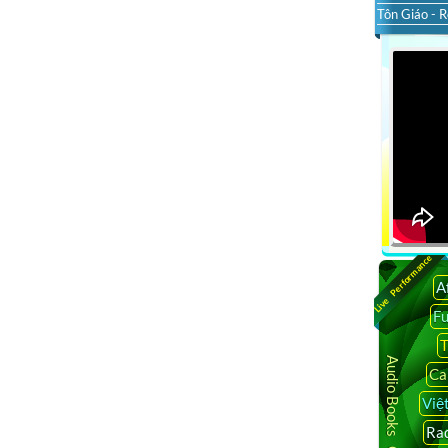
Tôn Giáo - R
Live Performance
A
F
T
Audio Books Online
Ca
Việ
Rad