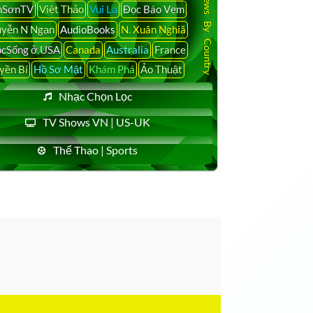
Latest News By Country
nSơnTV
Việt Thảo
Vui Lạ
Đọc Báo Vẹm
yễn N Ngạn
AudioBooks
N. Xuân Nghiã
cSống ở USA
Canada
Australia
France
yền Bí
Hồ Sơ Mật
Khám Phá
Ảo Thuật
Nhạc Chọn Lọc
TV Shows VN | US-UK
Thể Thao | Sports