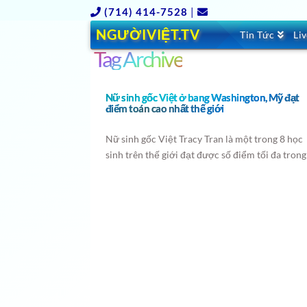
(714) 414-7528
|
NGƯỜIVIỆT.TV
Tin Tức
Li
Tag Archive
Nữ sinh gốc Việt ở bang Washington, Mỹ đạt
điểm toán cao nhất thế giới
Nữ sinh gốc Việt Tracy Tran là một trong 8 học
sinh trên thế giới đạt được số điểm tối đa trong
cuộc thi giải toán vừa diễn ra ở Mỹ.