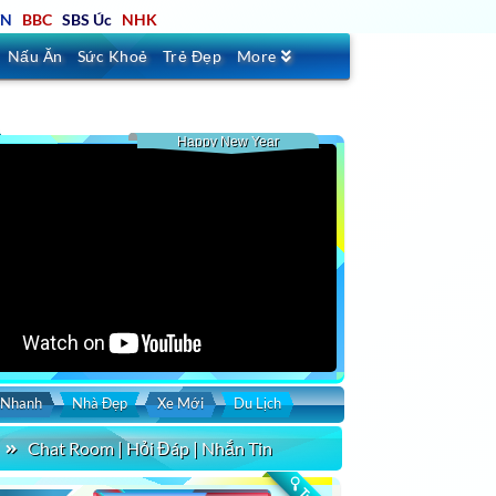
TN
BBC
SBS Úc
NHK
Nấu Ăn
Sức Khoẻ
Trẻ Đẹp
More
Happy New Year
 Nhanh
Nhà Đẹp
Xe Mới
Du Lịch
Chat Room | Hỏi Đáp | Nhắn Tin