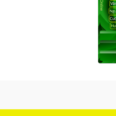
Vâ
Ngu
Cuộ
Hu