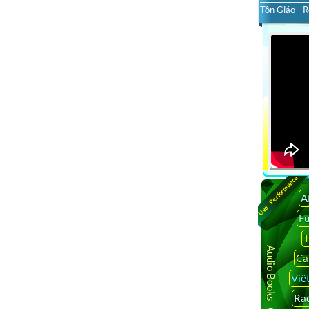
Tôn Giáo - R
Live Performance
A
F
T
Audio Books Online
Ca
Việ
Rad