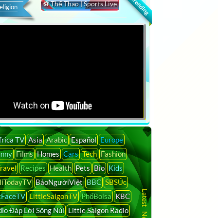
🔍 Trending
⚽ Thể Thao | Sports Live
eligion
frica TV
Asia
Arabic
Español
Europe
unny
Films
Homes
Cars
Tech
Fashion
ravel
Recipes
Health
Pets
Bio
Kids
liTodayTV
BáoNgườiViệt
BBC
SBSÚc
tFaceTV
LittleSaigonTV
PhốBolsa
KBC
io Đáp Lời Sông Núi
Little Saigon Radio