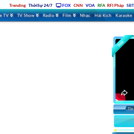
Trending
ThờiSự 24/7
FOX
CNN
VOA
RFA
RFI Pháp
SB
ve TV
TV Show
Radio
Film
Nhạc
Hài Kịch
Karaoke
2026
Tin