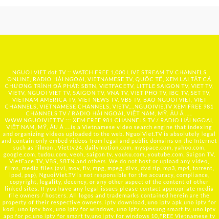
NGUOI VIET dot TV :: WATCH FREE 1,000 LIVE STREAM TV CHANNELS
ONLINE, RADIO HẢI NGOẠI, VIETNAMESE TV, QUỐC TẾ, XEM LẠI TẤT CẢ
CHƯƠNG TRÌNH ĐÃ PHÁT: SBTN, VIETFACETV, LITTLE SAIGON TV, VIET TV,
VIETV, NGUOI VIET TV, SAIGON TV, VNA TV, VIET PHO TV, IBC TV, SET TV,
VIETNAM AMERICA TV, VIET NEWS TV, VBS TV, BAO NGUOI VIET, VIET
CHANNELS, VIETNAMESE CHANNELS, VIETV,...
NGUOIVIE.TV
XEM FREE 981
CHANNELS TV / RADIO HẢI NGOẠI, VIỆT NAM, MỸ, ÂU Á …..
WWW.NGUOIVIET.TV ::: XEM FREE 981 CHANNELS TV / RADIO HẢI NGOẠI,
VIỆT NAM, MỸ, ÂU Á ….is a Vietnamese video search engine that indexing
and organizing videos uploaded to the web. NguoiViet.TV is absolutely legal
and contain only embed videos from legal and public domains on the Internet
such as filmon , Viettv24, dailymotion.com, myspace.com, yahoo.com,
google.com, tudou.com, veoh, saigon tv, youku.com, youtube.com, Saigon TV,
VietFace TV, VBS, SBTN and others. We do not host or upload any video,
films, media files (avi, mov, flv, mpg, mpeg, divx, dvd rip, mp3, mp4, torrent,
ipod, psp), NguoiViet.TV is not responsible for the accuracy, compliance,
copyright, legality, decency, or any other aspect of the content of other
linked sites. If you have any legal issues please contact appropriate media
file owners / hosters. All logos and trademarks contained herein are the
property of their respective owners. iptv download, uno iptv apk,uno iptv for
kodi, uno iptv box, uno iptv for windows, uno iptv samsung smart tv, uno iptv
app for pc,uno iptv for smart tv,uno iptv for windows 10,FREE Vietnamese tv