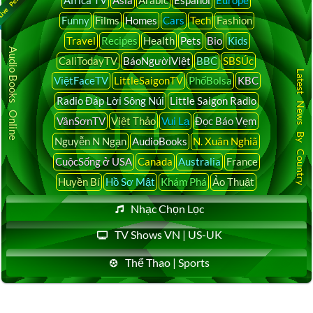
Funny
Films
Homes
Cars
Tech
Fashion
Travel
Recipes
Health
Pets
Bio
Kids
Audio Books Online
CaliTodayTV
BáoNgườiViệt
BBC
SBSÚc
Latest News By Country
ViệtFaceTV
LittleSaigonTV
PhốBolsa
KBC
Radio Đáp Lời Sông Núi
Little Saigon Radio
VânSơnTV
Việt Thảo
Vui Lạ
Đọc Báo Vẹm
Nguyễn N Ngạn
AudioBooks
N. Xuân Nghiã
CuộcSống ở USA
Canada
Australia
France
Huyền Bí
Hồ Sơ Mật
Khám Phá
Ảo Thuật
Nhạc Chọn Lọc
TV Shows VN | US-UK
Thể Thao | Sports