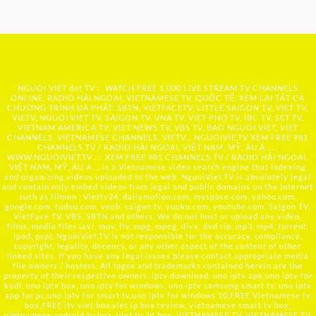
NGUOI VIET dot TV :: WATCH FREE 1,000 LIVE STREAM TV CHANNELS
ONLINE, RADIO HẢI NGOẠI, VIETNAMESE TV, QUỐC TẾ, XEM LẠI TẤT CẢ
CHƯƠNG TRÌNH ĐÃ PHÁT: SBTN, VIETFACETV, LITTLE SAIGON TV, VIET TV,
VIETV, NGUOI VIET TV, SAIGON TV, VNA TV, VIET PHO TV, IBC TV, SET TV,
VIETNAM AMERICA TV, VIET NEWS TV, VBS TV, BAO NGUOI VIET, VIET
CHANNELS, VIETNAMESE CHANNELS, VIETV,...
NGUOIVIE.TV
XEM FREE 981
CHANNELS TV / RADIO HẢI NGOẠI, VIỆT NAM, MỸ, ÂU Á …..
WWW.NGUOIVIET.TV ::: XEM FREE 981 CHANNELS TV / RADIO HẢI NGOẠI,
VIỆT NAM, MỸ, ÂU Á ….is a Vietnamese video search engine that indexing
and organizing videos uploaded to the web. NguoiViet.TV is absolutely legal
and contain only embed videos from legal and public domains on the Internet
such as filmon , Viettv24, dailymotion.com, myspace.com, yahoo.com,
google.com, tudou.com, veoh, saigon tv, youku.com, youtube.com, Saigon TV,
VietFace TV, VBS, SBTN and others. We do not host or upload any video,
films, media files (avi, mov, flv, mpg, mpeg, divx, dvd rip, mp3, mp4, torrent,
ipod, psp), NguoiViet.TV is not responsible for the accuracy, compliance,
copyright, legality, decency, or any other aspect of the content of other
linked sites. If you have any legal issues please contact appropriate media
file owners / hosters. All logos and trademarks contained herein are the
property of their respective owners. iptv download, uno iptv apk,uno iptv for
kodi, uno iptv box, uno iptv for windows, uno iptv samsung smart tv, uno iptv
app for pc,uno iptv for smart tv,uno iptv for windows 10,FREE Vietnamese tv
box,FREE itv viet box,viet ip box review, vietnamese smart tv box,
vietnamese android tv box, viet tv 24 box, VIETNAMESE TV, VIETNAMESE TV