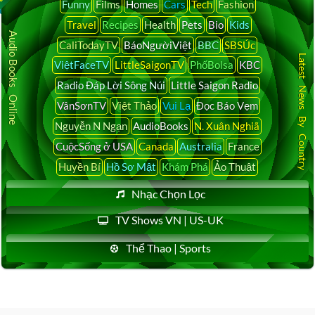
Funny
Films
Homes
Cars
Tech
Fashion
Travel
Recipes
Health
Pets
Bio
Kids
Audio Books Online
CaliTodayTV
BáoNgườiViệt
BBC
SBSÚc
Latest News By Country
ViệtFaceTV
LittleSaigonTV
PhốBolsa
KBC
Radio Đáp Lời Sông Núi
Little Saigon Radio
VânSơnTV
Việt Thảo
Vui Lạ
Đọc Báo Vẹm
Nguyễn N Ngạn
AudioBooks
N. Xuân Nghiã
CuộcSống ở USA
Canada
Australia
France
Huyền Bí
Hồ Sơ Mật
Khám Phá
Ảo Thuật
Nhạc Chọn Lọc
TV Shows VN | US-UK
Thể Thao | Sports