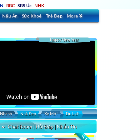
TN
BBC
SBS Úc
NHK
Nấu Ăn
Sức Khoẻ
Trẻ Đẹp
More
Happy New Year
 Nhanh
Nhà Đẹp
Xe Mới
Du Lịch
Chat Room | Hỏi Đáp | Nhắn Tin