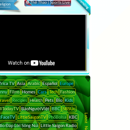
🔍 Trending
⚽ Thể Thao | Sports Live
eligion
frica TV
Asia
Arabic
Español
Europe
unny
Films
Homes
Cars
Tech
Fashion
ravel
Recipes
Health
Pets
Bio
Kids
liTodayTV
BáoNgườiViệt
BBC
SBSÚc
tFaceTV
LittleSaigonTV
PhốBolsa
KBC
io Đáp Lời Sông Núi
Little Saigon Radio