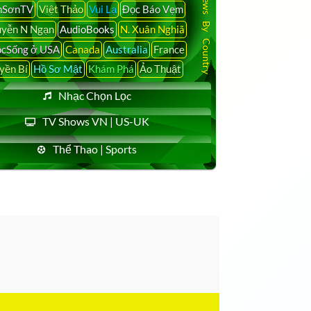
Latest News By Country
nSơnTV
Việt Thảo
Vui Lạ
Đọc Báo Vẹm
yễn N Ngạn
AudioBooks
N. Xuân Nghiã
cSống ở USA
Canada
Australia
France
yền Bí
Hồ Sơ Mật
Khám Phá
Ảo Thuật
Nhạc Chọn Lọc
TV Shows VN | US-UK
Thể Thao | Sports