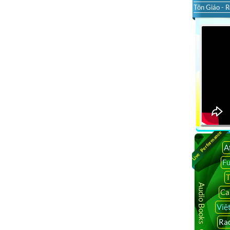
Tôn Giáo - R
Live Performance
A
F
T
Audio Books Online
Ca
Việ
Rad