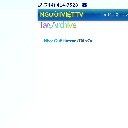
(714) 414-7528
|
NGƯỜIVIỆT.TV
Tin Tức
Li
Tag Archive
Nhạc Quê Hương / Dân Ca