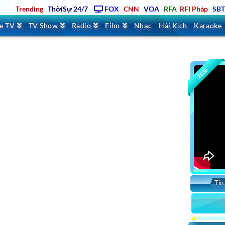
Trending
ThờiSự 24/7
FOX
CNN
VOA
RFA
RFI Pháp
SB
ve TV
TV Show
Radio
Film
Nhạc
Hài Kịch
Karaoke
2026
Tin