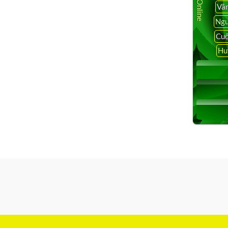
Vâ
Ngu
Cuộ
Hu