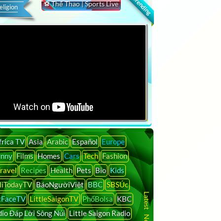
🔍 Trending
⚽ Thể Thao | Sports Live
eligion
frica TV
Asia
Arabic
Español
Europe
unny
Films
Homes
Cars
Tech
Fashion
ravel
Recipes
Health
Pets
Bio
Kids
liTodayTV
BáoNgườiViệt
BBC
SBSÚc
tFaceTV
LittleSaigonTV
PhốBolsa
KBC
io Đáp Lời Sông Núi
Little Saigon Radio