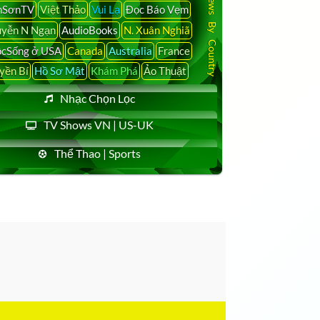
Latest News By Country
nSơnTV
Việt Thảo
Vui Lạ
Đọc Báo Vẹm
yễn N Ngạn
AudioBooks
N. Xuân Nghiã
cSống ở USA
Canada
Australia
France
yền Bí
Hồ Sơ Mật
Khám Phá
Ảo Thuật
Nhạc Chọn Lọc
TV Shows VN | US-UK
Thể Thao | Sports