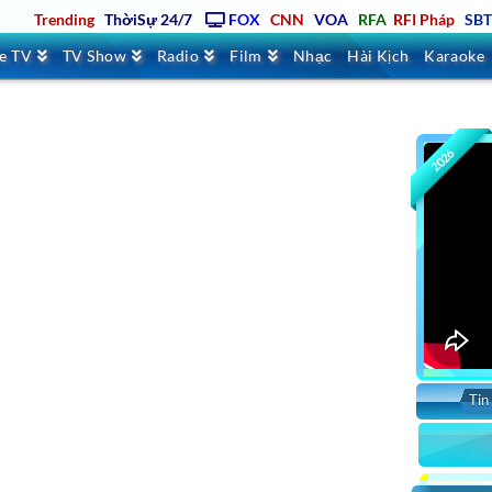
Trending
ThờiSự 24/7
FOX
CNN
VOA
RFA
RFI Pháp
SB
ve TV
TV Show
Radio
Film
Nhạc
Hài Kịch
Karaoke
2026
Tin