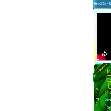
Tôn Giáo - R
Live Performance
A
F
T
Audio Books Online
Ca
Việ
Rad