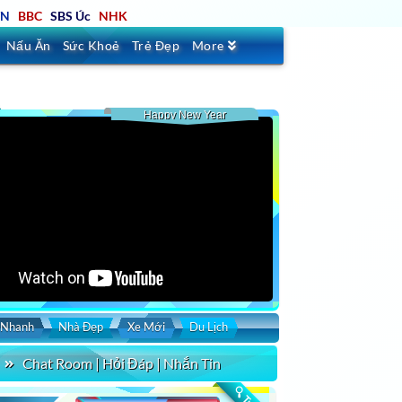
TN
BBC
SBS Úc
NHK
Nấu Ăn
Sức Khoẻ
Trẻ Đẹp
More
Happy New Year
 Nhanh
Nhà Đẹp
Xe Mới
Du Lịch
Chat Room | Hỏi Đáp | Nhắn Tin