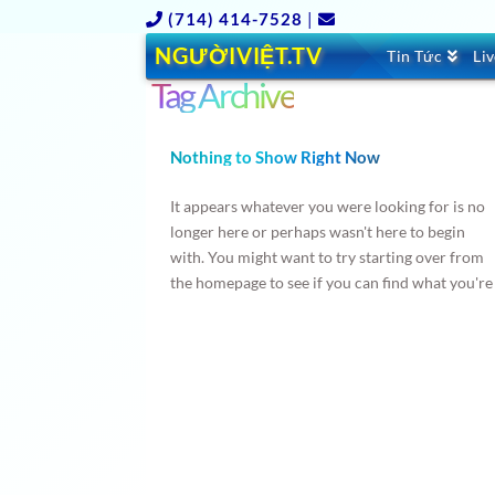
(714) 414-7528
|
NGƯỜIVIỆT.TV
Tin Tức
Li
Tag Archive
Nothing to Show Right Now
It appears whatever you were looking for is no
longer here or perhaps wasn't here to begin
with. You might want to try starting over from
the homepage to see if you can find what you're
after from there.