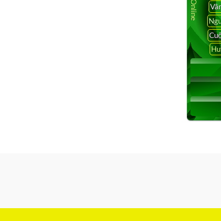
Vâ
Ngu
Cuộ
Hu