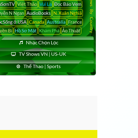
Latest News By Country
nSơnTV
Việt Thảo
Vui Lạ
Đọc Báo Vẹm
yễn N Ngạn
AudioBooks
N. Xuân Nghiã
cSống ở USA
Canada
Australia
France
yền Bí
Hồ Sơ Mật
Khám Phá
Ảo Thuật
Nhạc Chọn Lọc
TV Shows VN | US-UK
Thể Thao | Sports