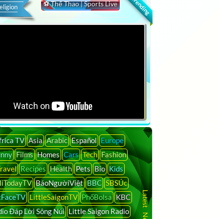
🔍 Trending
⚽ Thể Thao | Sports Live
eligion
frica TV
Asia
Arabic
Español
Europe
unny
Films
Homes
Cars
Tech
Fashion
ravel
Recipes
Health
Pets
Bio
Kids
liTodayTV
BáoNgườiViệt
BBC
SBSÚc
tFaceTV
LittleSaigonTV
PhốBolsa
KBC
io Đáp Lời Sông Núi
Little Saigon Radio