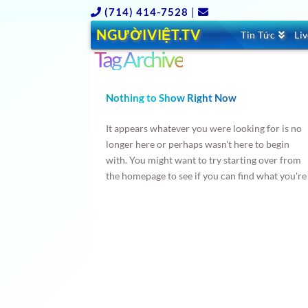
(714) 414-7528
|
NGƯỜIVIỆT.TV
Tin Tức
Li
Tag Archive
Nothing to Show Right Now
It appears whatever you were looking for is no
longer here or perhaps wasn't here to begin
with. You might want to try starting over from
the homepage to see if you can find what you're
after from there.