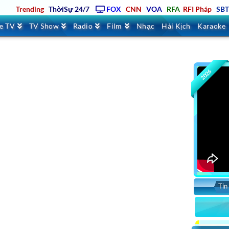
Trending
ThờiSự 24/7
FOX
CNN
VOA
RFA
RFI Pháp
SB
ve TV
TV Show
Radio
Film
Nhạc
Hài Kịch
Karaoke
2026
Tin