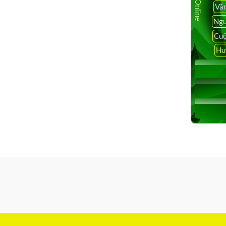
Vâ
Ngu
Cuộ
Hu