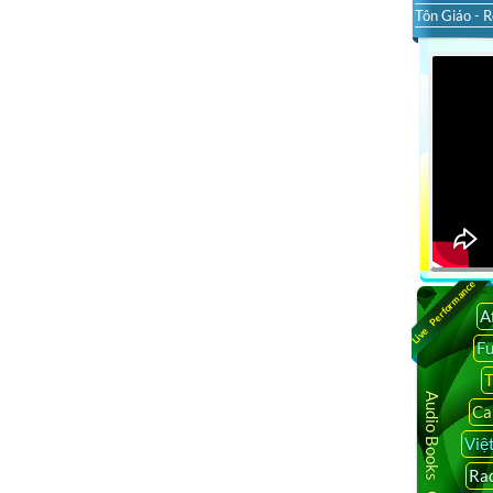
Tôn Giáo - R
Live Performance
A
F
T
Audio Books Online
Ca
Việ
Rad