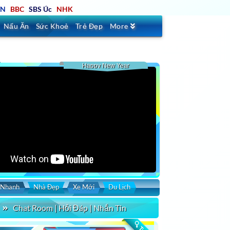
TN
BBC
SBS Úc
NHK
Nấu Ăn
Sức Khoẻ
Trẻ Đẹp
More
Happy New Year
 Nhanh
Nhà Đẹp
Xe Mới
Du Lịch
Chat Room | Hỏi Đáp | Nhắn Tin