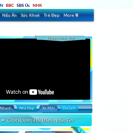
TN
BBC
SBS Úc
NHK
Nấu Ăn
Sức Khoẻ
Trẻ Đẹp
More
Happy New Year
 Nhanh
Nhà Đẹp
Xe Mới
Du Lịch
Chat Room | Hỏi Đáp | Nhắn Tin