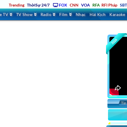
Trending
ThờiSự 24/7
FOX
CNN
VOA
RFA
RFI Pháp
SB
ve TV
TV Show
Radio
Film
Nhạc
Hài Kịch
Karaoke
2026
Tin