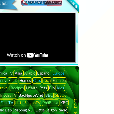
🔍 Trending
⚽ Thể Thao | Sports Live
eligion
frica TV
Asia
Arabic
Español
Europe
unny
Films
Homes
Cars
Tech
Fashion
ravel
Recipes
Health
Pets
Bio
Kids
liTodayTV
BáoNgườiViệt
BBC
SBSÚc
tFaceTV
LittleSaigonTV
PhốBolsa
KBC
io Đáp Lời Sông Núi
Little Saigon Radio