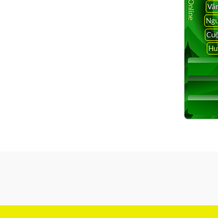
Vâ
Ngu
Cuộ
Hu