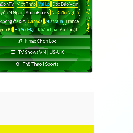
Latest News By Country
nSơnTV
Việt Thảo
Vui Lạ
Đọc Báo Vẹm
yễn N Ngạn
AudioBooks
N. Xuân Nghiã
cSống ở USA
Canada
Australia
France
yền Bí
Hồ Sơ Mật
Khám Phá
Ảo Thuật
Nhạc Chọn Lọc
TV Shows VN | US-UK
Thể Thao | Sports