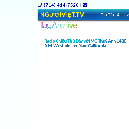
(714) 414-7528
|
NGƯỜIVIỆT.TV
Tin Tức
Li
Tag Archive
Radio Chiều Thứ Bảy với MC Thuý Anh 1480
A.M, Westminster, Nam California