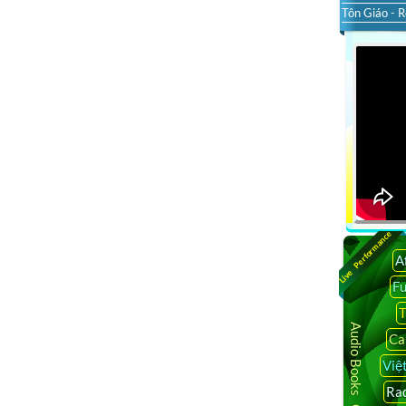
Tôn Giáo - R
Live Performance
A
F
T
Audio Books Online
Ca
Việ
Rad