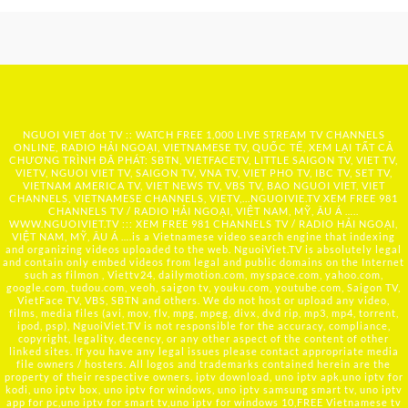
NGUOI VIET dot TV :: WATCH FREE 1,000 LIVE STREAM TV CHANNELS
ONLINE, RADIO HẢI NGOẠI, VIETNAMESE TV, QUỐC TẾ, XEM LẠI TẤT CẢ
CHƯƠNG TRÌNH ĐÃ PHÁT: SBTN, VIETFACETV, LITTLE SAIGON TV, VIET TV,
VIETV, NGUOI VIET TV, SAIGON TV, VNA TV, VIET PHO TV, IBC TV, SET TV,
VIETNAM AMERICA TV, VIET NEWS TV, VBS TV, BAO NGUOI VIET, VIET
CHANNELS, VIETNAMESE CHANNELS, VIETV,...
NGUOIVIE.TV
XEM FREE 981
CHANNELS TV / RADIO HẢI NGOẠI, VIỆT NAM, MỸ, ÂU Á …..
WWW.NGUOIVIET.TV ::: XEM FREE 981 CHANNELS TV / RADIO HẢI NGOẠI,
VIỆT NAM, MỸ, ÂU Á ….is a Vietnamese video search engine that indexing
and organizing videos uploaded to the web. NguoiViet.TV is absolutely legal
and contain only embed videos from legal and public domains on the Internet
such as filmon , Viettv24, dailymotion.com, myspace.com, yahoo.com,
google.com, tudou.com, veoh, saigon tv, youku.com, youtube.com, Saigon TV,
VietFace TV, VBS, SBTN and others. We do not host or upload any video,
films, media files (avi, mov, flv, mpg, mpeg, divx, dvd rip, mp3, mp4, torrent,
ipod, psp), NguoiViet.TV is not responsible for the accuracy, compliance,
copyright, legality, decency, or any other aspect of the content of other
linked sites. If you have any legal issues please contact appropriate media
file owners / hosters. All logos and trademarks contained herein are the
property of their respective owners. iptv download, uno iptv apk,uno iptv for
kodi, uno iptv box, uno iptv for windows, uno iptv samsung smart tv, uno iptv
app for pc,uno iptv for smart tv,uno iptv for windows 10,FREE Vietnamese tv