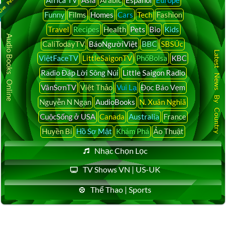
Funny
Films
Homes
Cars
Tech
Fashion
Travel
Recipes
Health
Pets
Bio
Kids
Audio Books Online
CaliTodayTV
BáoNgườiViệt
BBC
SBSÚc
Latest News By Country
ViệtFaceTV
LittleSaigonTV
PhốBolsa
KBC
Radio Đáp Lời Sông Núi
Little Saigon Radio
VânSơnTV
Việt Thảo
Vui Lạ
Đọc Báo Vẹm
Nguyễn N Ngạn
AudioBooks
N. Xuân Nghiã
CuộcSống ở USA
Canada
Australia
France
Huyền Bí
Hồ Sơ Mật
Khám Phá
Ảo Thuật
Nhạc Chọn Lọc
TV Shows VN | US-UK
Thể Thao | Sports