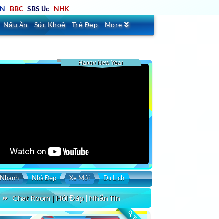
TN
BBC
SBS Úc
NHK
Nấu Ăn
Sức Khoẻ
Trẻ Đẹp
More
Happy New Year
 Nhanh
Nhà Đẹp
Xe Mới
Du Lịch
Chat Room | Hỏi Đáp | Nhắn Tin