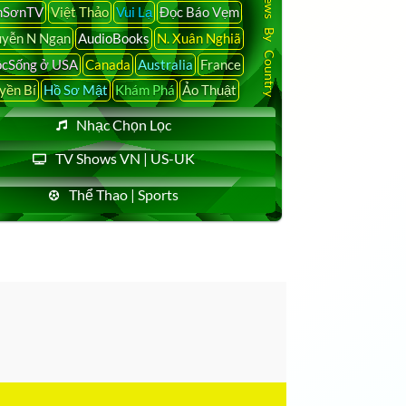
Latest News By Country
nSơnTV
Việt Thảo
Vui Lạ
Đọc Báo Vẹm
yễn N Ngạn
AudioBooks
N. Xuân Nghiã
cSống ở USA
Canada
Australia
France
yền Bí
Hồ Sơ Mật
Khám Phá
Ảo Thuật
Nhạc Chọn Lọc
TV Shows VN | US-UK
Thể Thao | Sports