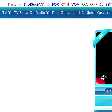
Trending
ThờiSự 24/7
FOX
CNN
VOA
RFA
RFI Pháp
SB
ve TV
TV Show
Radio
Film
Nhạc
Hài Kịch
Karaoke
2026
&
Tin