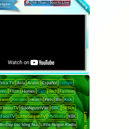
🔍 Trending
⚽ Thể Thao | Sports Live
eligion
frica TV
Asia
Arabic
Español
Europe
unny
Films
Homes
Cars
Tech
Fashion
ravel
Recipes
Health
Pets
Bio
Kids
liTodayTV
BáoNgườiViệt
BBC
SBSÚc
tFaceTV
LittleSaigonTV
PhốBolsa
KBC
io Đáp Lời Sông Núi
Little Saigon Radio