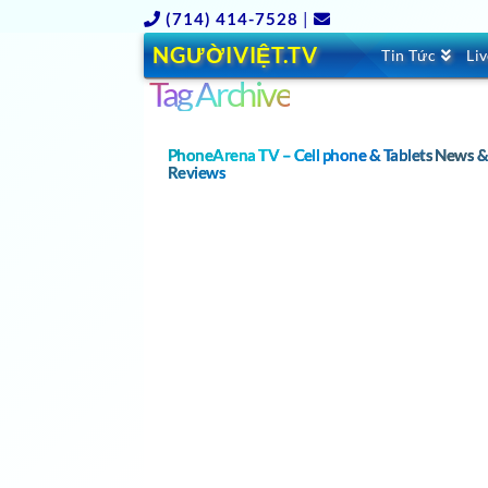
(714) 414-7528
|
NGƯỜIVIỆT.TV
Tin Tức
Li
Tag Archive
PhoneArena TV – Cell phone & Tablets News 
Reviews