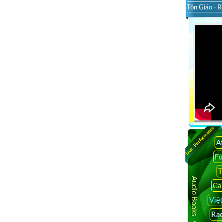
Tôn Giáo - R
Live Performance
A
F
T
Audio Books Online
Ca
Việ
Rad