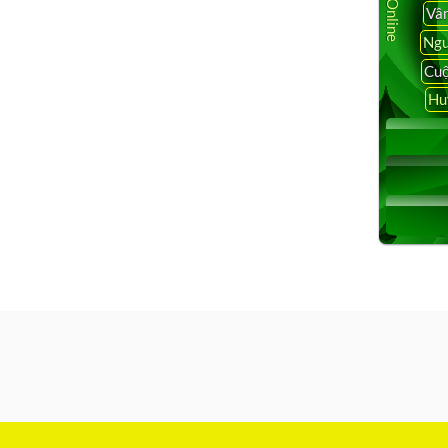
Vâ
Ngu
Cuộ
Hu