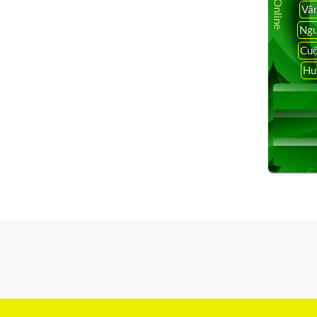
Vâ
Ngu
Cuộ
Hu