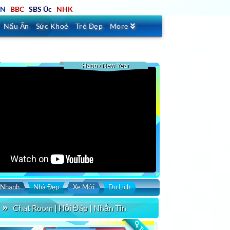
TN
BBC
SBS Úc
NHK
Nấu Ăn
Sức Khoẻ
Trẻ Đẹp
More
Happy New Year
 Nhanh
Nhà Đẹp
Xe Mới
Du Lịch
Chat Room | Hỏi Đáp | Nhắn Tin