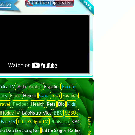
🔍 Trending
⚽ Thể Thao | Sports Live
eligion
frica TV
Asia
Arabic
Español
Europe
unny
Films
Homes
Cars
Tech
Fashion
ravel
Recipes
Health
Pets
Bio
Kids
liTodayTV
BáoNgườiViệt
BBC
SBSÚc
tFaceTV
LittleSaigonTV
PhốBolsa
KBC
io Đáp Lời Sông Núi
Little Saigon Radio