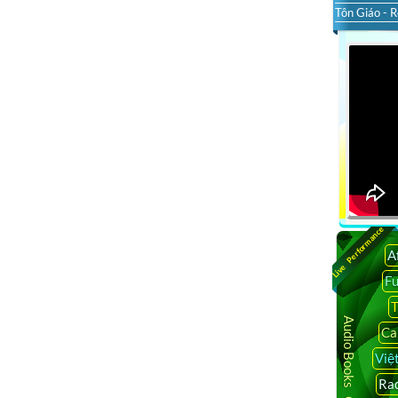
Tôn Giáo - R
Live Performance
A
F
T
Audio Books Online
Ca
Việ
Rad