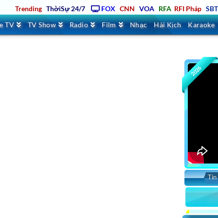
Trending
ThờiSự 24/7
FOX
CNN
VOA
RFA
RFI Pháp
SB
ve TV
TV Show
Radio
Film
Nhạc
Hài Kịch
Karaoke
2026
Tin