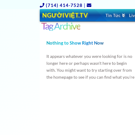
(714) 414-7528
|
NGƯỜIVIỆT.TV
Tin Tức
Li
Tag Archive
Nothing to Show Right Now
It appears whatever you were looking for is no
longer here or perhaps wasn't here to begin
with. You might want to try starting over from
the homepage to see if you can find what you're
after from there.