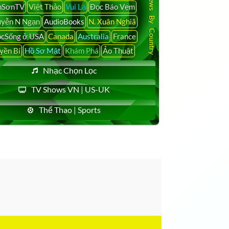
Latest News By Country
nSơnTV
Việt Thảo
Vui Lạ
Đọc Báo Vẹm
yễn N Ngạn
AudioBooks
N. Xuân Nghiã
cSống ở USA
Canada
Australia
France
yền Bí
Hồ Sơ Mật
Khám Phá
Ảo Thuật
Nhạc Chọn Lọc
TV Shows VN | US-UK
Thể Thao | Sports