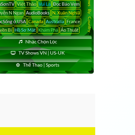
Latest News By Country
nSơnTV
Việt Thảo
Vui Lạ
Đọc Báo Vẹm
yễn N Ngạn
AudioBooks
N. Xuân Nghiã
cSống ở USA
Canada
Australia
France
yền Bí
Hồ Sơ Mật
Khám Phá
Ảo Thuật
Nhạc Chọn Lọc
TV Shows VN | US-UK
Thể Thao | Sports