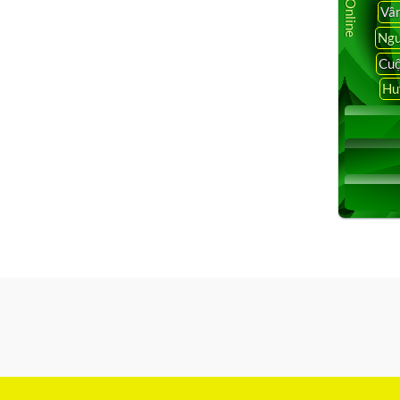
Vâ
Ngu
Cuộ
Hu