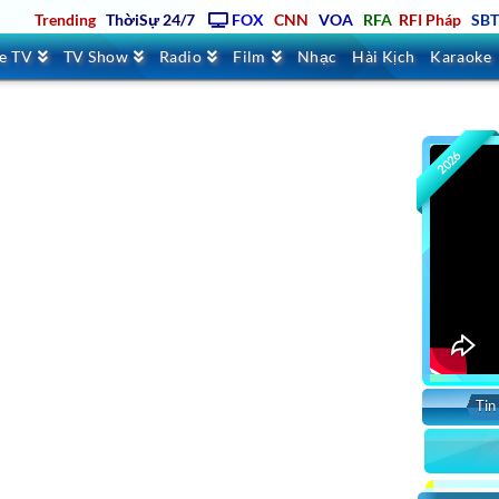
Trending
ThờiSự 24/7
FOX
CNN
VOA
RFA
RFI Pháp
SB
ve TV
TV Show
Radio
Film
Nhạc
Hài Kịch
Karaoke
2026
Tin