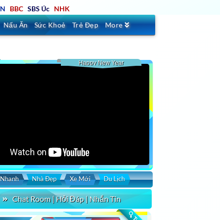
TN
BBC
SBS Úc
NHK
Nấu Ăn
Sức Khoẻ
Trẻ Đẹp
More
Happy New Year
 Nhanh
Nhà Đẹp
Xe Mới
Du Lịch
Chat Room | Hỏi Đáp | Nhắn Tin