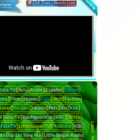
🔍 Trending
⚽ Thể Thao | Sports Live
eligion
frica TV
Asia
Arabic
Español
Europe
unny
Films
Homes
Cars
Tech
Fashion
ravel
Recipes
Health
Pets
Bio
Kids
liTodayTV
BáoNgườiViệt
BBC
SBSÚc
tFaceTV
LittleSaigonTV
PhốBolsa
KBC
io Đáp Lời Sông Núi
Little Saigon Radio