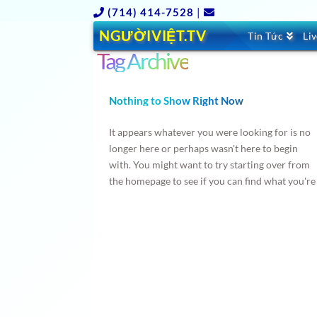
(714) 414-7528
|
NGƯỜIVIỆT.TV
Tin Tức
Li
Tag Archive
Nothing to Show Right Now
It appears whatever you were looking for is no
longer here or perhaps wasn't here to begin
with. You might want to try starting over from
the homepage to see if you can find what you're
after from there.