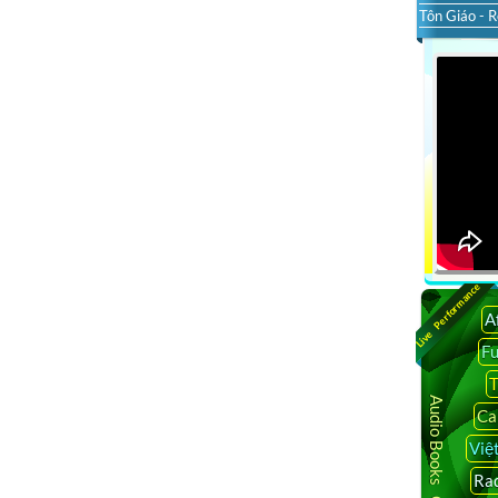
Tôn Giáo - R
Live Performance
A
F
T
Audio Books Online
Ca
Việ
Rad