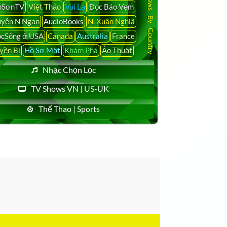
Latest News By Country
nSơnTV
Việt Thảo
Vui Lạ
Đọc Báo Vẹm
yễn N Ngạn
AudioBooks
N. Xuân Nghiã
cSống ở USA
Canada
Australia
France
yền Bí
Hồ Sơ Mật
Khám Phá
Ảo Thuật
Nhạc Chọn Lọc
TV Shows VN | US-UK
Thể Thao | Sports