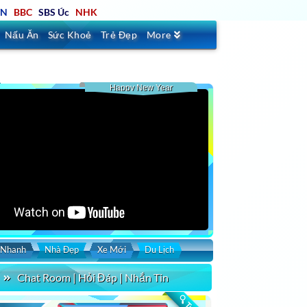
TN
BBC
SBS Úc
NHK
Nấu Ăn
Sức Khoẻ
Trẻ Đẹp
More
Happy New Year
 Nhanh
Nhà Đẹp
Xe Mới
Du Lịch
Chat Room | Hỏi Đáp | Nhắn Tin