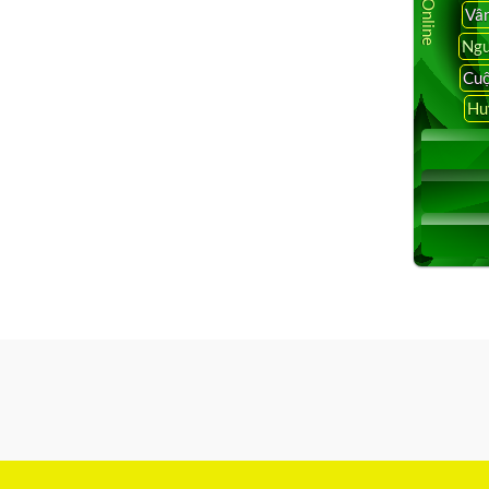
Vâ
Ngu
Cuộ
Hu