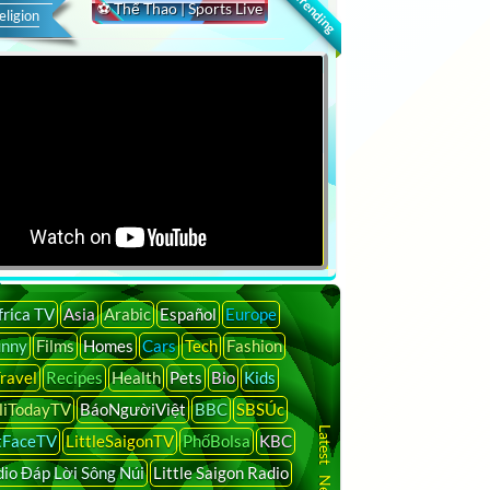
🔍 Trending
⚽ Thể Thao | Sports Live
eligion
frica TV
Asia
Arabic
Español
Europe
unny
Films
Homes
Cars
Tech
Fashion
ravel
Recipes
Health
Pets
Bio
Kids
liTodayTV
BáoNgườiViệt
BBC
SBSÚc
tFaceTV
LittleSaigonTV
PhốBolsa
KBC
io Đáp Lời Sông Núi
Little Saigon Radio