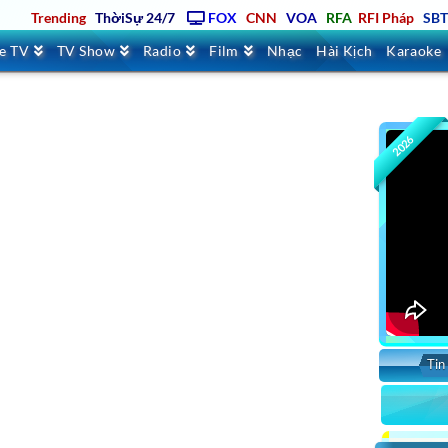
Trending
ThờiSự 24/7
FOX
CNN
VOA
RFA
RFI Pháp
SB
ve TV
TV Show
Radio
Film
Nhạc
Hài Kịch
Karaoke
2026
Tin