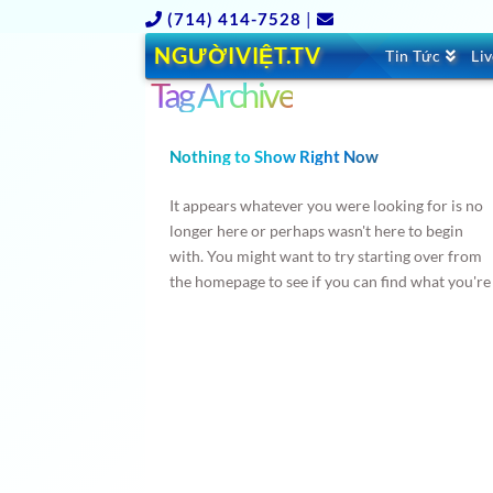
(714) 414-7528
|
NGƯỜIVIỆT.TV
Tin Tức
Li
Tag Archive
Nothing to Show Right Now
It appears whatever you were looking for is no
longer here or perhaps wasn't here to begin
with. You might want to try starting over from
the homepage to see if you can find what you're
after from there.