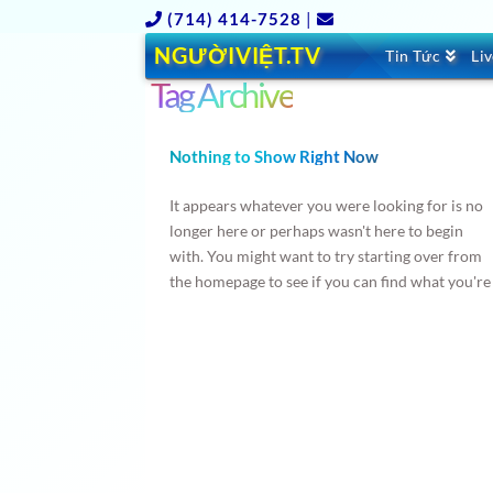
(714) 414-7528
|
NGƯỜIVIỆT.TV
Tin Tức
Li
Tag Archive
Nothing to Show Right Now
It appears whatever you were looking for is no
longer here or perhaps wasn't here to begin
with. You might want to try starting over from
the homepage to see if you can find what you're
after from there.