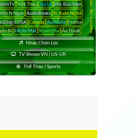
Latest News By Country
nSơnTV
Việt Thảo
Vui Lạ
Đọc Báo Vẹm
yễn N Ngạn
AudioBooks
N. Xuân Nghiã
cSống ở USA
Canada
Australia
France
yền Bí
Hồ Sơ Mật
Khám Phá
Ảo Thuật
Nhạc Chọn Lọc
TV Shows VN | US-UK
Thể Thao | Sports