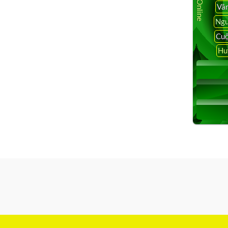
Vâ
Ngu
Cuộ
Hu