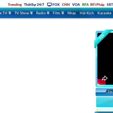
Trending
ThờiSự 24/7
FOX
CNN
VOA
RFA
RFI Pháp
SB
ve TV
TV Show
Radio
Film
Nhạc
Hài Kịch
Karaoke
2026
Tin