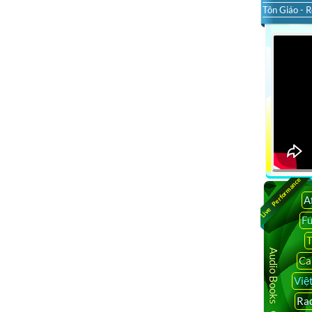
Tôn Giáo - R
Live Performance
A
F
T
Audio Books Online
Ca
Việ
Rad