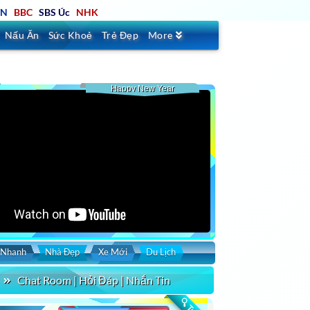
TN
BBC
SBS Úc
NHK
Nấu Ăn
Sức Khoẻ
Trẻ Đẹp
More
Happy New Year
 Nhanh
Nhà Đẹp
Xe Mới
Du Lịch
Chat Room | Hỏi Đáp | Nhắn Tin