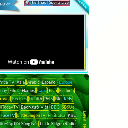
🔍 Trending
⚽ Thể Thao | Sports Live
eligion
frica TV
Asia
Arabic
Español
Europe
unny
Films
Homes
Cars
Tech
Fashion
ravel
Recipes
Health
Pets
Bio
Kids
liTodayTV
BáoNgườiViệt
BBC
SBSÚc
tFaceTV
LittleSaigonTV
PhốBolsa
KBC
io Đáp Lời Sông Núi
Little Saigon Radio