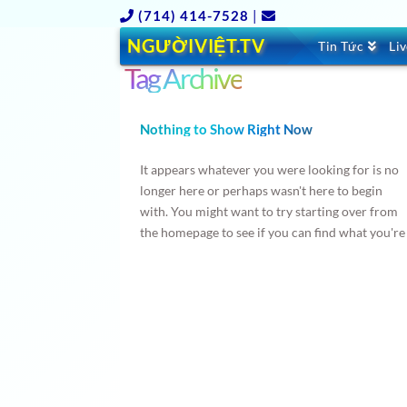
(714) 414-7528
|
NGƯỜIVIỆT.TV
Tin Tức
Li
Tag Archive
Nothing to Show Right Now
It appears whatever you were looking for is no
longer here or perhaps wasn't here to begin
with. You might want to try starting over from
the homepage to see if you can find what you're
after from there.