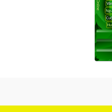
Vâ
Ngu
Cuộ
Hu