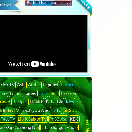
🔍 Trending
⚽ Thể Thao | Sports Live
eligion
frica TV
Asia
Arabic
Español
Europe
unny
Films
Homes
Cars
Tech
Fashion
ravel
Recipes
Health
Pets
Bio
Kids
liTodayTV
BáoNgườiViệt
BBC
SBSÚc
tFaceTV
LittleSaigonTV
PhốBolsa
KBC
io Đáp Lời Sông Núi
Little Saigon Radio