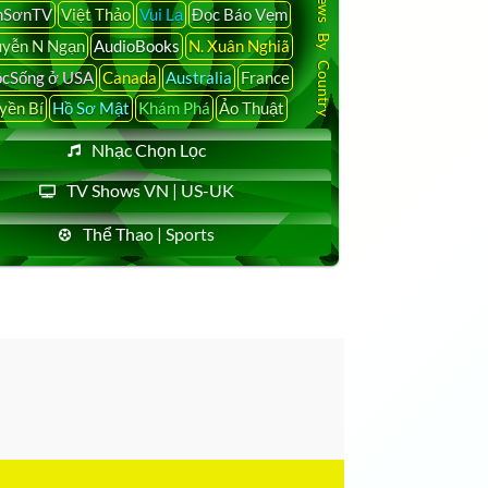
Latest News By Country
nSơnTV
Việt Thảo
Vui Lạ
Đọc Báo Vẹm
yễn N Ngạn
AudioBooks
N. Xuân Nghiã
cSống ở USA
Canada
Australia
France
yền Bí
Hồ Sơ Mật
Khám Phá
Ảo Thuật
Nhạc Chọn Lọc
TV Shows VN | US-UK
Thể Thao | Sports