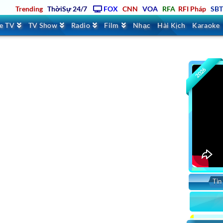
Trending
ThờiSự 24/7
FOX
CNN
VOA
RFA
RFI Pháp
SB
ve TV
TV Show
Radio
Film
Nhạc
Hài Kịch
Karaoke
2026
Tin