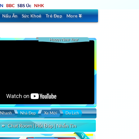
TN
BBC
SBS Úc
NHK
Nấu Ăn
Sức Khoẻ
Trẻ Đẹp
More
Happy New Year
 Nhanh
Nhà Đẹp
Xe Mới
Du Lịch
Chat Room | Hỏi Đáp | Nhắn Tin