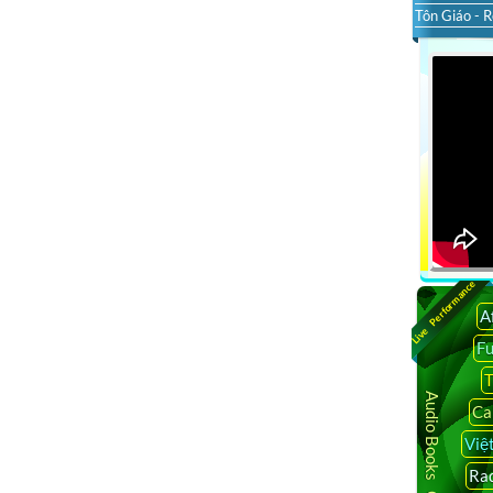
Tôn Giáo - R
Live Performance
A
F
T
Audio Books Online
Ca
Việ
Rad