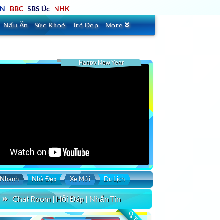
TN
BBC
SBS Úc
NHK
Nấu Ăn
Sức Khoẻ
Trẻ Đẹp
More
Happy New Year
 Nhanh
Nhà Đẹp
Xe Mới
Du Lịch
Chat Room | Hỏi Đáp | Nhắn Tin