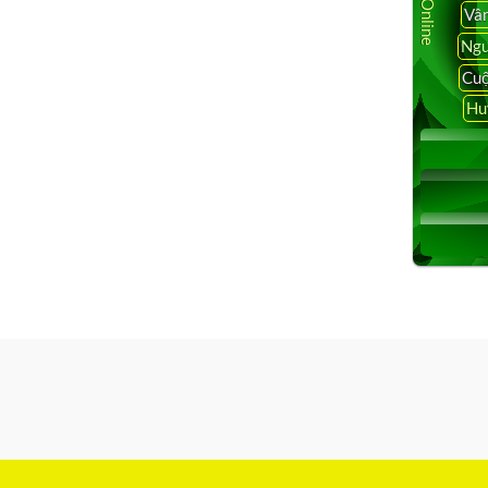
Vâ
Ngu
Cuộ
Hu