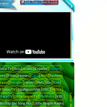
🔍 Trending
⚽ Thể Thao | Sports Live
eligion
frica TV
Asia
Arabic
Español
Europe
unny
Films
Homes
Cars
Tech
Fashion
ravel
Recipes
Health
Pets
Bio
Kids
liTodayTV
BáoNgườiViệt
BBC
SBSÚc
tFaceTV
LittleSaigonTV
PhốBolsa
KBC
io Đáp Lời Sông Núi
Little Saigon Radio