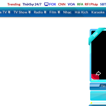
Trending
ThờiSự 24/7
FOX
CNN
VOA
RFA
RFI Pháp
SB
ve TV
TV Show
Radio
Film
Nhạc
Hài Kịch
Karaoke
2026
Tin