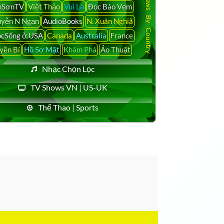
Latest News By Country
nSơnTV
Việt Thảo
Vui Lạ
Đọc Báo Vẹm
yễn N Ngạn
AudioBooks
N. Xuân Nghiã
cSống ở USA
Canada
Australia
France
yền Bí
Hồ Sơ Mật
Khám Phá
Ảo Thuật
Nhạc Chọn Lọc
TV Shows VN | US-UK
Thể Thao | Sports