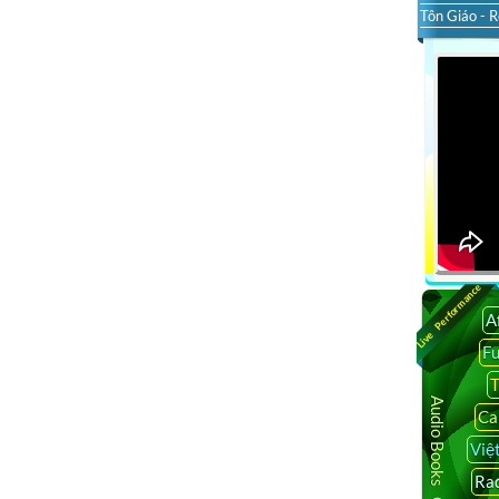
Tôn Giáo - R
Live Performance
A
F
T
Audio Books Online
Ca
Việ
Rad