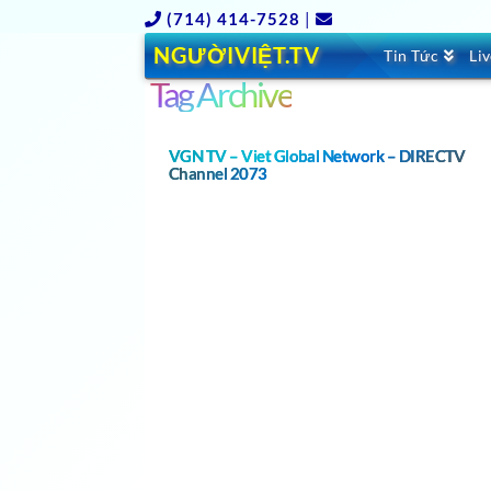
(714) 414-7528
|
NGƯỜIVIỆT.TV
Tin Tức
Li
Tag Archive
VGN TV – Viet Global Network – DIRECTV
Channel 2073