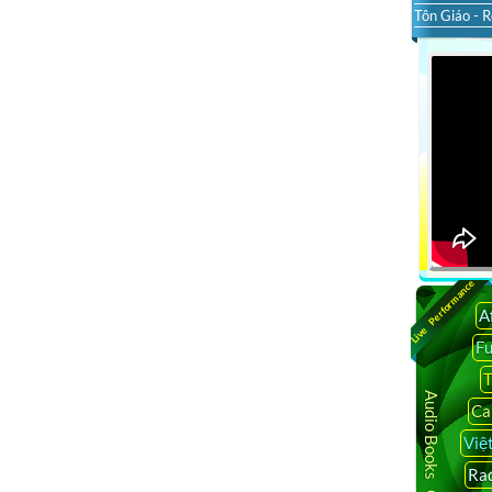
Tôn Giáo - R
Live Performance
A
F
T
Audio Books Online
Ca
Việ
Rad