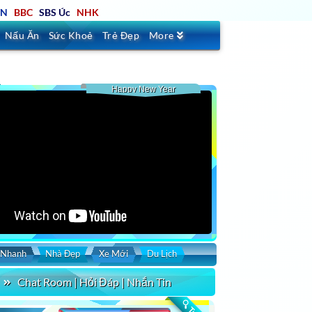
TN
BBC
SBS Úc
NHK
Nấu Ăn
Sức Khoẻ
Trẻ Đẹp
More
Happy New Year
 Nhanh
Nhà Đẹp
Xe Mới
Du Lịch
Chat Room | Hỏi Đáp | Nhắn Tin