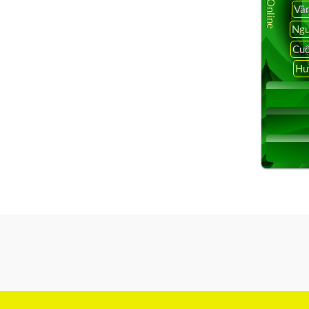
Vâ
Ngu
Cuộ
Hu