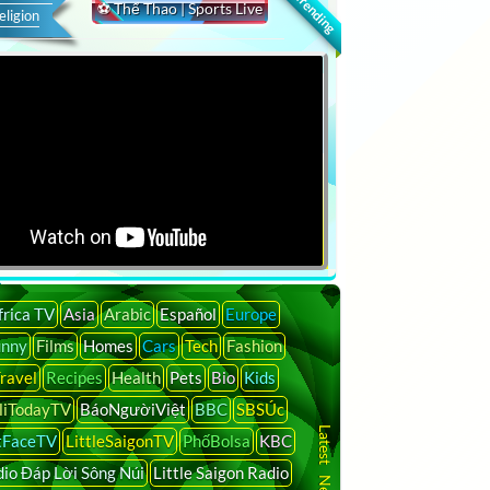
🔍 Trending
⚽ Thể Thao | Sports Live
eligion
frica TV
Asia
Arabic
Español
Europe
unny
Films
Homes
Cars
Tech
Fashion
ravel
Recipes
Health
Pets
Bio
Kids
liTodayTV
BáoNgườiViệt
BBC
SBSÚc
tFaceTV
LittleSaigonTV
PhốBolsa
KBC
io Đáp Lời Sông Núi
Little Saigon Radio