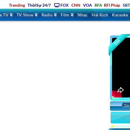
Trending
ThờiSự 24/7
FOX
CNN
VOA
RFA
RFI Pháp
SB
ve TV
TV Show
Radio
Film
Nhạc
Hài Kịch
Karaoke
2026
Tin