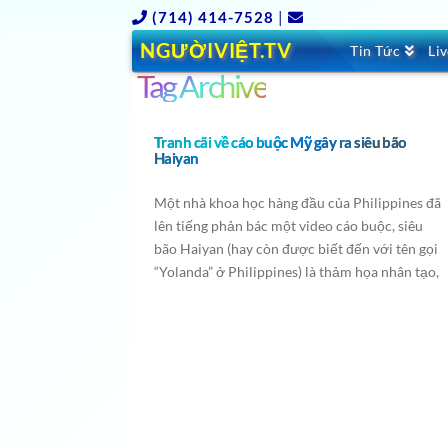
(714) 414-7528
|
NGƯỜIVIỆT.TV
Tin Tức
Li
Tag Archive
Tranh cãi về cáo buộc Mỹ gây ra siêu bão
Haiyan
Một nhà khoa học hàng đầu của Philippines đã
lên tiếng phản bác một video cáo buộc, siêu
bão Haiyan (hay còn được biết đến với tên gọi
“Yolanda” ở Philippines) là thảm họa nhân tạo,
do công nghệ phát xung vi ba của Mỹ gây ra.