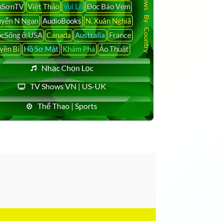
Latest News By Country
nSơnTV
Việt Thảo
Vui Lạ
Đọc Báo Vẹm
yễn N Ngạn
AudioBooks
N. Xuân Nghiã
cSống ở USA
Canada
Australia
France
yền Bí
Hồ Sơ Mật
Khám Phá
Ảo Thuật
Nhạc Chọn Lọc
TV Shows VN | US-UK
Thể Thao | Sports