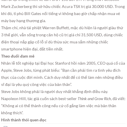
Mark Zuckerberg thì sở hữu chiếc Acura TSX trị giá 30.000 USD. Trong
khi đó, tỉ phú Bill Gates nổi tiếng vì không bao giờ chấp nhận mua vé
máy bay hạng thương gia.
Thậm chí, nhà tài phiệt Warren Buffett, mặc dù hiện là người giàu thứ
3 thế giới, vẫn sống trong căn hộ cũ trị giá chỉ 31.500 USD, dùng chiếc
điện thoại nắp gập cổ lỗ sĩ dù thừa sức mua sắm những chiếc
smartphone hiện đại, đắt tiền nhất.
Theo đuổi đam mê
Nhân lễ tốt nghiệp tại Đại học Stanford hồi năm 2005, CEO quá cố của
Apple, Steve Jobs, từng phát biểu: “Bạn cần phải tìm ra tình yêu đích
thực của cuộc đời mình. Cách duy nhất để có thể làm nên những điều
vĩ đại là yêu quý công việc của bản thân”.
Steve Jobs không phải là người duy nhất khẳng định điều này.
Napoleon Hill, tác giả cuốn sách best-seller
Think and Grow Rich
, đã viết:
“Không ai có thể thành công nếu cứ cố gắng làm việc mà bản thân
không thích”.
Hình thành thói quen đọc