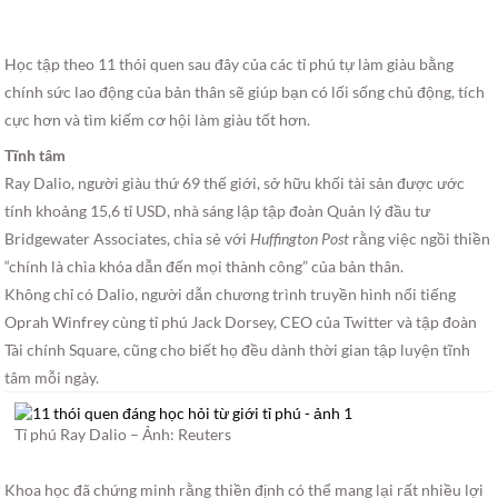
Học tập theo 11 thói quen sau đây của các tỉ phú tự làm giàu bằng
chính sức lao động của bản thân sẽ giúp bạn có lối sống chủ động, tích
cực hơn và tìm kiếm cơ hội làm giàu tốt hơn.
Tĩnh tâm
Ray Dalio, người giàu thứ 69 thế giới, sở hữu khối tài sản được ước
tính khoảng 15,6 tỉ USD, nhà sáng lập tập đoàn Quản lý đầu tư
Bridgewater Associates, chia sẻ với
Huffington Post
rằng việc ngồi thiền
“chính là chìa khóa dẫn đến mọi thành công” của bản thân.
Không chỉ có Dalio, người dẫn chương trình truyền hình nổi tiếng
Oprah Winfrey cùng tỉ phú Jack Dorsey, CEO của Twitter và tập đoàn
Tài chính Square, cũng cho biết họ đều dành thời gian tập luyện tĩnh
tâm mỗi ngày.
Tỉ phú Ray Dalio –
Ảnh: Reuters
Khoa học đã chứng minh rằng thiền định có thể mang lại rất nhiều lợi