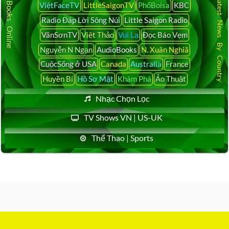
Audio Books Online
Latest News By Country
ViệtFaceTV
LittleSaigonTV
PhốBolsa
KBC
Radio Đáp Lời Sông Núi
Little Saigon Radio
VânSơnTV
Việt Thảo
Vui Lạ
Đọc Báo Vẹm
Nguyễn N Ngạn
AudioBooks
N. Xuân Nghiã
CuộcSống ở USA
Canada
Australia
France
Huyền Bí
Hồ Sơ Mật
Khám Phá
Ảo Thuật
Nhạc Chọn Lọc
TV Shows VN | US-UK
Thể Thao | Sports