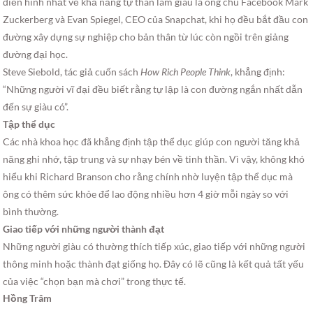
điển hình nhất về khả năng tự thân làm giàu là ông chủ Facebook Mark
Zuckerberg và Evan Spiegel, CEO của Snapchat, khi họ đều bắt đầu con
đường xây dựng sự nghiệp cho bản thân từ lúc còn ngồi trên giảng
đường đại học.
Steve Siebold, tác giả cuốn sách
How Rich People Think
, khẳng định:
“Những người vĩ đại đều biết rằng tự lập là con đường ngắn nhất dẫn
đến sự giàu có”.
Tập thể dục
Các nhà khoa học đã khẳng định tập thể dục giúp con người tăng khả
năng ghi nhớ, tập trung và sự nhạy bén về tinh thần. Vì vậy, không khó
hiểu khi Richard Branson cho rằng chính nhờ luyện tập thể dục mà
ông có thêm sức khỏe để lao động nhiều hơn 4 giờ mỗi ngày so với
bình thường.
Giao tiếp với những người thành đạt
Những người giàu có thường thích tiếp xúc, giao tiếp với những người
thông minh hoặc thành đạt giống họ. Đây có lẽ cũng là kết quả tất yếu
của việc “chọn bạn mà chơi” trong thực tế.
Hồng Trâm