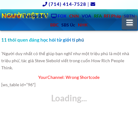
(714) 414-7528
|
NGƯỜIVIỆT.TV
Trending
ThờiSự 24/7
FOX
CNN
VOA
RFA
RFI Pháp
SBTN
N
BBC
SBS Úc
NHK
11 thói quen đáng học hỏi từ giới tỉ phú
‘Người duy nhất có thể giúp bạn nghĩ như một triệu phú là một nhà
triệu phú’, tác giả Steve Siebold viết trong cuốn How Rich People
Think.
YourChannel: Wrong Shortcode
[ws_table id=”96″]