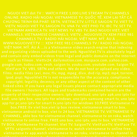
NGUOI VIET dot TV :: WATCH FREE 1,000 LIVE STREAM TV CHANNELS
ONLINE, RADIO HẢI NGOẠI, VIETNAMESE TV, QUỐC TẾ, XEM LẠI TẤT CẢ
CHƯƠNG TRÌNH ĐÃ PHÁT: SBTN, VIETFACETV, LITTLE SAIGON TV, VIET TV,
VIETV, NGUOI VIET TV, SAIGON TV, VNA TV, VIET PHO TV, IBC TV, SET TV,
VIETNAM AMERICA TV, VIET NEWS TV, VBS TV, BAO NGUOI VIET, VIET
CHANNELS, VIETNAMESE CHANNELS, VIETV,...
NGUOIVIE.TV
XEM FREE 981
CHANNELS TV / RADIO HẢI NGOẠI, VIỆT NAM, MỸ, ÂU Á …..
WWW.NGUOIVIET.TV ::: XEM FREE 981 CHANNELS TV / RADIO HẢI NGOẠI,
VIỆT NAM, MỸ, ÂU Á ….is a Vietnamese video search engine that indexing
and organizing videos uploaded to the web. NguoiViet.TV is absolutely legal
and contain only embed videos from legal and public domains on the Internet
such as filmon , Viettv24, dailymotion.com, myspace.com, yahoo.com,
google.com, tudou.com, veoh, saigon tv, youku.com, youtube.com, Saigon TV,
VietFace TV, VBS, SBTN and others. We do not host or upload any video,
films, media files (avi, mov, flv, mpg, mpeg, divx, dvd rip, mp3, mp4, torrent,
ipod, psp), NguoiViet.TV is not responsible for the accuracy, compliance,
copyright, legality, decency, or any other aspect of the content of other
linked sites. If you have any legal issues please contact appropriate media
file owners / hosters. All logos and trademarks contained herein are the
property of their respective owners. iptv download, uno iptv apk,uno iptv for
kodi, uno iptv box, uno iptv for windows, uno iptv samsung smart tv, uno iptv
app for pc,uno iptv for smart tv,uno iptv for windows 10,FREE Vietnamese tv
box,FREE itv viet box,viet ip box review, vietnamese smart tv box,
vietnamese android tv box, viet tv 24 box, VIETNAMESE TV, VIETNAMESE TV
CHANNEL, able box for vietnamese channel, vietnamese tv on roku, watch
vietnamese tv online free, FREE uno box, uno iptv, uno tv box, VIETNAMESE
TV BOX, VietNamese TV channel, Viet TV, SaigonTV, VietFaceTV, VietFace TV,
VFTV, saigontv channel, vietnamese tv, watch vietnamese tv online free,
vietnamese tv app,watch vietnamese tv on roku, vietnamese tv channel in