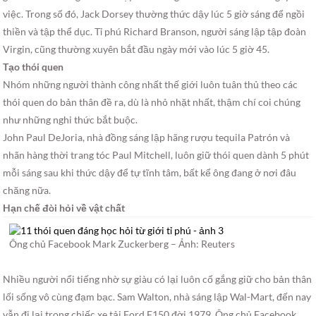
việc. Trong số đó, Jack Dorsey thường thức dậy lúc 5 giờ sáng để ngồi
thiền và tập thể dục. Tỉ phú Richard Branson, người sáng lập tập đoàn
Virgin, cũng thường xuyên bắt đầu ngày mới vào lúc 5 giờ 45.
Tạo thói quen
Nhóm những người thành công nhất thế giới luôn tuân thủ theo các
thói quen do bản thân đề ra, dù là nhỏ nhặt nhất, thậm chí coi chúng
như những nghi thức bắt buộc.
John Paul DeJoria, nhà đồng sáng lập hãng rượu tequila Patrón và
nhãn hàng thời trang tóc Paul Mitchell, luôn giữ thói quen dành 5 phút
mỗi sáng sau khi thức dậy để tự tĩnh tâm, bất kể ông đang ở nơi đâu
chăng nữa.
Hạn chế đòi hỏi về vật chất
Ông chủ Facebook Mark Zuckerberg –
Ảnh: Reuters
Nhiều người nổi tiếng nhờ sự giàu có lại luôn cố gắng giữ cho bản thân
lối sống vô cùng đạm bạc. Sam Walton, nhà sáng lập Wal-Mart, đến nay
vẫn đi lại trong chiếc xe tải Ford F150 đời 1979. Ông chủ Facebook