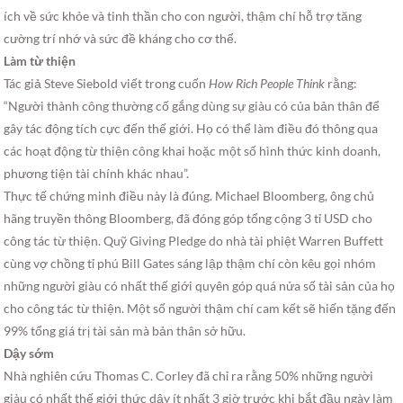
ích về sức khỏe và tinh thần cho con người, thậm chí hỗ trợ tăng
cường trí nhớ và sức đề kháng cho cơ thể.
Làm từ thiện
Tác giả Steve Siebold viết trong cuốn
How Rich People Think
rằng:
“Người thành công thường cố gắng dùng sự giàu có của bản thân để
gây tác động tích cực đến thế giới. Họ có thể làm điều đó thông qua
các hoạt động từ thiện công khai hoặc một số hình thức kinh doanh,
phương tiện tài chính khác nhau”.
Thực tế chứng minh điều này là đúng. Michael Bloomberg, ông chủ
hãng truyền thông Bloomberg, đã đóng góp tổng cộng 3 tỉ USD cho
công tác từ thiện. Quỹ Giving Pledge do nhà tài phiệt Warren Buffett
cùng vợ chồng tỉ phú Bill Gates sáng lập thậm chí còn kêu gọi nhóm
những người giàu có nhất thế giới quyên góp quá nửa số tài sản của họ
cho công tác từ thiện. Một số người thậm chí cam kết sẽ hiến tặng đến
99% tổng giá trị tài sản mà bản thân sở hữu.
Dậy sớm
Nhà nghiên cứu Thomas C. Corley đã chỉ ra rằng 50% những người
giàu có nhất thế giới thức dậy ít nhất 3 giờ trước khi bắt đầu ngày làm