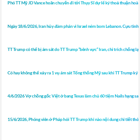
Phó TT Mỹ JD Vance hoãn chuyến đi tới Thụy Sĩ dự lể ký thoả thuận hoà 
Ngày 18/6/2026, Iran hủy đàm phán vì Israel ném bom Lebanon. Cựu tình 
TT Trump có thể bị ám sát do TT Trump “bênh vực” Iran, chỉ trích chống lại 
Có hay không thể xảy ra 1 vụ ám sát Tổng thống Mỹ sau khi TT Trump ký bả
4/6/2026 Vợ chồng gốc Việt ở bang Texas làm chủ 60 tiệm Nails hạng sa
15/6/2026, Phóng viên ở Pháp hỏi TT Trump khi nào nội dung chi tiết thỏ