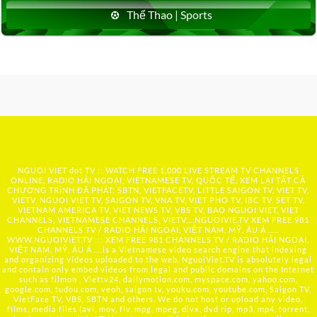
Thể Thao | Sports
NGUOI VIET dot TV :: WATCH FREE 1,000 LIVE STREAM TV CHANNELS
ONLINE, RADIO HẢI NGOẠI, VIETNAMESE TV, QUỐC TẾ, XEM LẠI TẤT CẢ
CHƯƠNG TRÌNH ĐÃ PHÁT: SBTN, VIETFACETV, LITTLE SAIGON TV, VIET TV,
VIETV, NGUOI VIET TV, SAIGON TV, VNA TV, VIET PHO TV, IBC TV, SET TV,
VIETNAM AMERICA TV, VIET NEWS TV, VBS TV, BAO NGUOI VIET, VIET
CHANNELS, VIETNAMESE CHANNELS, VIETV,...
NGUOIVIE.TV
XEM FREE 981
CHANNELS TV / RADIO HẢI NGOẠI, VIỆT NAM, MỸ, ÂU Á …..
WWW.NGUOIVIET.TV ::: XEM FREE 981 CHANNELS TV / RADIO HẢI NGOẠI,
VIỆT NAM, MỸ, ÂU Á ….is a Vietnamese video search engine that indexing
and organizing videos uploaded to the web. NguoiViet.TV is absolutely legal
and contain only embed videos from legal and public domains on the Internet
such as filmon , Viettv24, dailymotion.com, myspace.com, yahoo.com,
google.com, tudou.com, veoh, saigon tv, youku.com, youtube.com, Saigon TV,
VietFace TV, VBS, SBTN and others. We do not host or upload any video,
films, media files (avi, mov, flv, mpg, mpeg, divx, dvd rip, mp3, mp4, torrent,