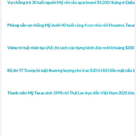
Vợ chồng trẻ 30 tuổi người Mỹ rời căn apartment $4,200/ tháng ở Dall
Phỏng vấn vợ chồng Mỹ dưới 40 tuổi cùng 4 con nhỏ rời Houston, Texas
Video trí tuệ nhân tạo (AI) chỉ cách xây dựng kênh đào mới khoảng $200 
Rộ tin TT Trump bí mật thương lượng cho Iran $20 tỉ USD tiền mặt nếu Ir
Thanh niên Mỹ Texas sinh 1998 rời Thái Lan dọn đến Việt Nam 2025 khoe
YOUTUBE VIDEO The 5 Foods That Help
PREVENT Diabetes (Start Eating This!) | Dr.