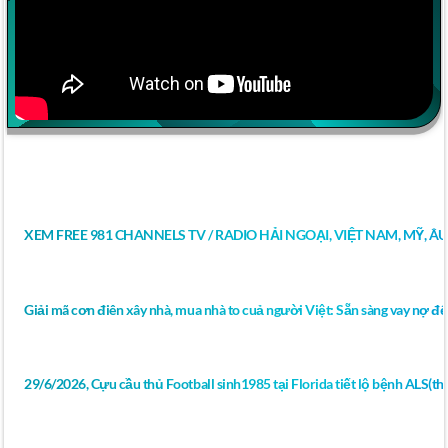
XEM FREE 981 CHANNELS TV / RADIO HẢI NGOẠI, VIỆT NAM, MỸ, Â
Giải mã cơn điên xây nhà, mua nhà to cuả người Việt: Sẵn sàng vay nợ để
29/6/2026, Cựu cầu thủ Football sinh1985 tại Florida tiết lộ bệnh ALS(thoá