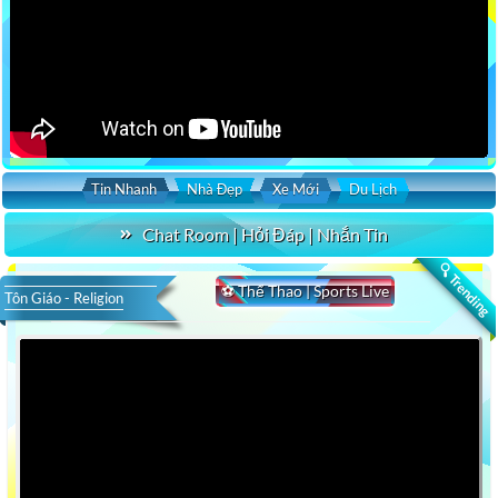
Tin Nhanh
Nhà Đẹp
Xe Mới
Du Lịch
Chat Room | Hỏi Đáp | Nhắn Tin
🔍 Trending
⚽ Thể Thao | Sports Live
Tôn Giáo - Religion