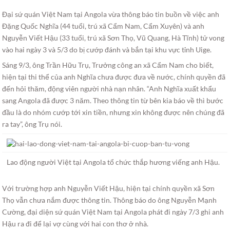
Đại sứ quán Việt Nam tại Angola vừa thông báo tin buồn về việc anh
Đặng Quốc Nghĩa (44 tuổi, trú xã Cẩm Nam, Cẩm Xuyên) và anh
Nguyễn Viết Hậu (33 tuổi, trú xã Sơn Thọ, Vũ Quang, Hà Tĩnh) tử vong
vào hai ngày 3 và 5/3 do bị cướp đánh và bắn tại khu vực tỉnh Uige.
Sáng 9/3, ông Trần Hữu Trụ, Trưởng công an xã Cẩm Nam cho biết,
hiện tại thi thể của anh Nghĩa chưa được đưa về nước, chính quyền đã
đến hỏi thăm, động viên người nhà nạn nhân. “Anh Nghĩa xuất khẩu
sang Angola đã được 3 năm. Theo thông tin từ bên kia báo về thì bước
đầu là do nhóm cướp tới xin tiền, nhưng xin không được nên chúng đã
ra tay”, ông Trụ nói.
Lao động người Việt tại Angola tổ chức thắp hương viếng anh Hậu.
Với trường hợp anh Nguyễn Viết Hậu, hiện tại chính quyền xã Sơn
Thọ vẫn chưa nắm được thông tin. Thông báo do ông Nguyễn Mạnh
Cường, đại diện sứ quán Việt Nam tại Angola phát đi ngày 7/3 ghi anh
Hậu ra đi để lại vợ cùng với hai con thơ ở nhà.