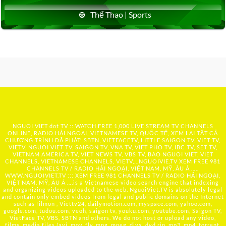
Thể Thao | Sports
NGUOI VIET dot TV :: WATCH FREE 1,000 LIVE STREAM TV CHANNELS
ONLINE, RADIO HẢI NGOẠI, VIETNAMESE TV, QUỐC TẾ, XEM LẠI TẤT CẢ
CHƯƠNG TRÌNH ĐÃ PHÁT: SBTN, VIETFACETV, LITTLE SAIGON TV, VIET TV,
VIETV, NGUOI VIET TV, SAIGON TV, VNA TV, VIET PHO TV, IBC TV, SET TV,
VIETNAM AMERICA TV, VIET NEWS TV, VBS TV, BAO NGUOI VIET, VIET
CHANNELS, VIETNAMESE CHANNELS, VIETV,...
NGUOIVIE.TV
XEM FREE 981
CHANNELS TV / RADIO HẢI NGOẠI, VIỆT NAM, MỸ, ÂU Á …..
WWW.NGUOIVIET.TV ::: XEM FREE 981 CHANNELS TV / RADIO HẢI NGOẠI,
VIỆT NAM, MỸ, ÂU Á ….is a Vietnamese video search engine that indexing
and organizing videos uploaded to the web. NguoiViet.TV is absolutely legal
and contain only embed videos from legal and public domains on the Internet
such as filmon , Viettv24, dailymotion.com, myspace.com, yahoo.com,
google.com, tudou.com, veoh, saigon tv, youku.com, youtube.com, Saigon TV,
VietFace TV, VBS, SBTN and others. We do not host or upload any video,
films, media files (avi, mov, flv, mpg, mpeg, divx, dvd rip, mp3, mp4, torrent,