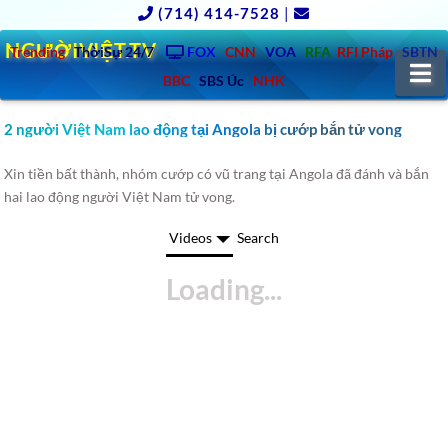
(714) 414-7528
|
NGƯỜIVIỆT.TV
Trending
ThờiSự 24/7
FOX
CNN
VOA
RFA
RFI Pháp
SBTN
N
BBC
SBS Úc
NHK
2 người Việt Nam lao động tại Angola bị cướp bắn tử vong
Xin tiền bất thành, nhóm cướp có vũ trang tại Angola đã đánh và bắn
hai lao động người Việt Nam tử vong.
Videos
Search