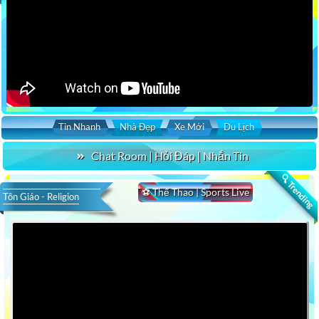
Tin Nhanh
Nhà Đẹp
Xe Mới
Du Lịch
Chat Room | Hỏi Đáp | Nhắn Tin
🔍 Trending
⚽ Thể Thao | Sports Live
Tôn Giáo - Religion