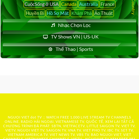
CuộcSống ở USA
Canada
Australia
France
Huyền Bí
Hồ Sơ Mật
Khám Phá
Ảo Thuật
Nhạc Chọn Lọc
TV Shows VN | US-UK
Thể Thao | Sports
NGUOI VIET dot TV :: WATCH FREE 1,000 LIVE STREAM TV CHANNELS
ONLINE, RADIO HẢI NGOẠI, VIETNAMESE TV, QUỐC TẾ, XEM LẠI TẤT CẢ
CHƯƠNG TRÌNH ĐÃ PHÁT: SBTN, VIETFACETV, LITTLE SAIGON TV, VIET TV,
VIETV, NGUOI VIET TV, SAIGON TV, VNA TV, VIET PHO TV, IBC TV, SET TV,
VIETNAM AMERICA TV, VIET NEWS TV, VBS TV, BAO NGUOI VIET, VIET
CHANNELS, VIETNAMESE CHANNELS, VIETV,...
NGUOIVIE.TV
XEM FREE 981