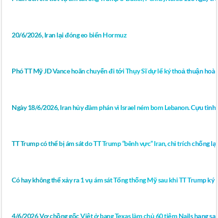
20/6/2026, Iran lại đóng eo biển Hormuz
Phó TT Mỹ JD Vance hoãn chuyến đi tới Thụy Sĩ dự lể ký thoả thuận hoà 
Ngày 18/6/2026, Iran hủy đàm phán vì Israel ném bom Lebanon. Cựu tình 
TT Trump có thể bị ám sát do TT Trump “bênh vực” Iran, chỉ trích chống lại 
Có hay không thể xảy ra 1 vụ ám sát Tổng thống Mỹ sau khi TT Trump ký bả
4/6/2026 Vợ chồng gốc Việt ở bang Texas làm chủ 60 tiệm Nails hạng sa