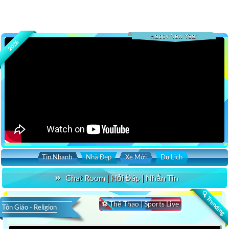
Happy New Year
2026
Tin Nhanh
Nhà Đẹp
Xe Mới
Du Lịch
Chat Room | Hỏi Đáp | Nhắn Tin
🔍 Trending
⚽ Thể Thao | Sports Live
Tôn Giáo - Religion