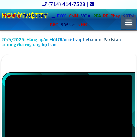
(714) 414-7528
|
NGƯỜIVIỆT.TV
Trending
ThờiSự 24/7
FOX
CNN
VOA
RFA
RFI Pháp
SBTN
N
BBC
SBS Úc
NHK
20/6/2025: Hàng ngàn Hồi Giáo ở Iraq, Lebanon, Pakistan
..xuống đường ủng hộ Iran
YOUTUBE VIDEO Đột nhập biệt thự cao chọc
trời của Rambo Refund team.