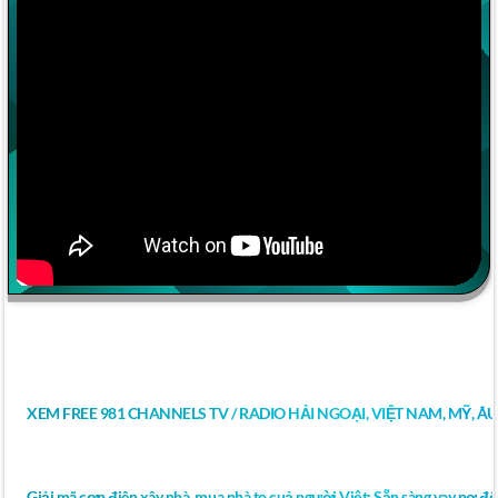
XEM FREE 981 CHANNELS TV / RADIO HẢI NGOẠI, VIỆT NAM, MỸ, Â
Giải mã cơn điên xây nhà, mua nhà to cuả người Việt: Sẵn sàng vay nợ để