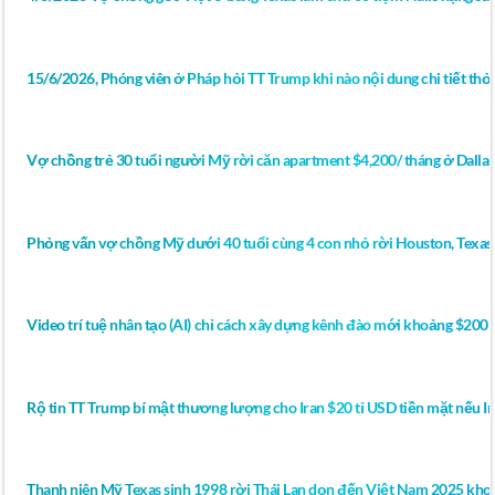
15/6/2026, Phóng viên ở Pháp hỏi TT Trump khi nào nội dung chi tiết thỏ
Vợ chồng trẻ 30 tuổi người Mỹ rời căn apartment $4,200/ tháng ở Dall
Phỏng vấn vợ chồng Mỹ dưới 40 tuổi cùng 4 con nhỏ rời Houston, Texas
Video trí tuệ nhân tạo (AI) chỉ cách xây dựng kênh đào mới khoảng $200 
Rộ tin TT Trump bí mật thương lượng cho Iran $20 tỉ USD tiền mặt nếu Ir
Thanh niên Mỹ Texas sinh 1998 rời Thái Lan dọn đến Việt Nam 2025 khoe