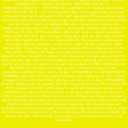
CHANNELS TV / RADIO HẢI NGOẠI, VIỆT NAM, MỸ, ÂU Á …..
WWW.NGUOIVIET.TV ::: XEM FREE 981 CHANNELS TV / RADIO HẢI NGOẠI,
VIỆT NAM, MỸ, ÂU Á ….is a Vietnamese video search engine that indexing
and organizing videos uploaded to the web. NguoiViet.TV is absolutely legal
and contain only embed videos from legal and public domains on the Internet
such as filmon , Viettv24, dailymotion.com, myspace.com, yahoo.com,
google.com, tudou.com, veoh, saigon tv, youku.com, youtube.com, Saigon TV,
VietFace TV, VBS, SBTN and others. We do not host or upload any video,
films, media files (avi, mov, flv, mpg, mpeg, divx, dvd rip, mp3, mp4, torrent,
ipod, psp), NguoiViet.TV is not responsible for the accuracy, compliance,
copyright, legality, decency, or any other aspect of the content of other
linked sites. If you have any legal issues please contact appropriate media
file owners / hosters. All logos and trademarks contained herein are the
property of their respective owners. iptv download, uno iptv apk,uno iptv for
kodi, uno iptv box, uno iptv for windows, uno iptv samsung smart tv, uno iptv
app for pc,uno iptv for smart tv,uno iptv for windows 10,FREE Vietnamese tv
box,FREE itv viet box,viet ip box review, vietnamese smart tv box,
vietnamese android tv box, viet tv 24 box, VIETNAMESE TV, VIETNAMESE TV
CHANNEL, able box for vietnamese channel, vietnamese tv on roku, watch
vietnamese tv online free, FREE uno box, uno iptv, uno tv box, VIETNAMESE
TV BOX, VietNamese TV channel, Viet TV, SaigonTV, VietFaceTV, VietFace TV,
VFTV, saigontv channel, vietnamese tv, watch vietnamese tv online free,
vietnamese tv app,watch vietnamese tv on roku, vietnamese tv channel in
california,vietnamese tv channels in usa,vtv vietnam live stream, vietnam tv
app for android, vietnamese tv streaming box,viet channel, vietchannel, viet
channels, vietchannels,viet channels download, viet channels app,viet
channels apk,viet channels login, viet channels sign up, viet channel on apple
tv, vietnamese tv channel in california, chromecast vietnamese channels, ip
box tv, uno iptv, viet channel, vietnamese tv, vietnamese channels, viet
channels