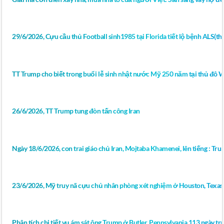
29/6/2026, Cựu cầu thủ Football sinh1985 tại Florida tiết lộ bệnh ALS(thoá
TT Trump cho biết trong buổi lễ sinh nhật nước Mỹ 250 năm tại thủ đô 
26/6/2026, TT Trump tung đòn tấn công Iran
Ngày 18/6/2026, con trai giáo chủ Iran, Mojtaba Khamenei, lên tiếng : Tr
23/6/2026, Mỹ truy nã cựu chủ nhân phòng xét nghiệm ở Houston, Texas 
Phân tích chi tiết vụ ám sát ông Trump ở Butler, Pennsylvania 113 ngày 