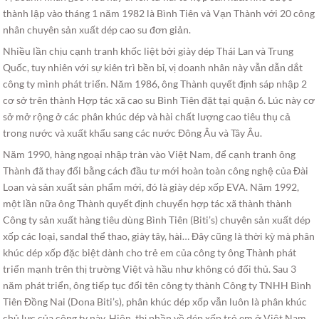
thành lập vào tháng 1 năm 1982 là Bình Tiên và Vạn Thành với 20 công
nhân chuyên sản xuất dép cao su đơn giản.
Nhiều lần chịu cạnh tranh khốc liệt bởi giày dép Thái Lan và Trung
Quốc, tuy nhiên với sự kiên trì bền bỉ, vị doanh nhân này vẫn dẫn dắt
công ty mình phát triển. Năm 1986, ông Thành quyết định sáp nhập 2
cơ sở trên thành Hợp tác xã cao su Bình Tiên đặt tại quận 6. Lúc này cơ
sở mở rộng ở các phân khúc dép và hài chất lượng cao tiêu thụ cả
trong nước và xuất khẩu sang các nước Đông Âu và Tây Âu.
Năm 1990, hàng ngoại nhập tràn vào Việt Nam, để cạnh tranh ông
Thành đã thay đổi bằng cách đầu tư mới hoàn toàn công nghệ của Đài
Loan và sản xuất sản phẩm mới, đó là giày dép xốp EVA. Năm 1992,
một lần nữa ông Thành quyết định chuyển hợp tác xã thành thành
Công ty sản xuất hàng tiêu dùng Bình Tiên (Biti’s) chuyên sản xuất dép
xốp các loại, sandal thể thao, giày tây, hài… Đây cũng là thời kỳ mà phân
khúc dép xốp đặc biệt dành cho trẻ em của công ty ông Thành phát
triển mạnh trên thị trường Việt và hầu như không có đối thủ. Sau 3
năm phát triển, ông tiếp tục đổi tên công ty thành Công ty TNHH Bình
Tiên Đồng Nai (Dona Biti’s), phân khúc dép xốp vẫn luôn là phân khúc
chủ lực của công ty này. Hiện, thị phần về dép xốp trẻ em ở Việt Nam