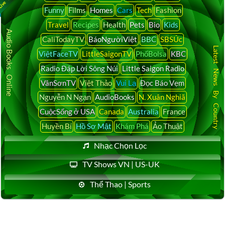
Funny
Films
Homes
Cars
Tech
Fashion
Travel
Recipes
Health
Pets
Bio
Kids
Audio Books Online
CaliTodayTV
BáoNgườiViệt
BBC
SBSÚc
Latest News By Country
ViệtFaceTV
LittleSaigonTV
PhốBolsa
KBC
Radio Đáp Lời Sông Núi
Little Saigon Radio
VânSơnTV
Việt Thảo
Vui Lạ
Đọc Báo Vẹm
Nguyễn N Ngạn
AudioBooks
N. Xuân Nghiã
CuộcSống ở USA
Canada
Australia
France
Huyền Bí
Hồ Sơ Mật
Khám Phá
Ảo Thuật
Nhạc Chọn Lọc
TV Shows VN | US-UK
Thể Thao | Sports