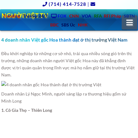
(714) 414-7528
|
NGƯỜIVIỆT.TV
Trending
ThờiSự 24/7
FOX
CNN
VOA
RFA
RFI Pháp
SBTN
N
BBC
SBS Úc
NHK
4 doanh nhân Việt gốc Hoa thành đạt ở thị trường Việt Nam
Đều khởi nghiệp từ những cơ sở nhỏ, trải qua nhiều sóng gió trên thị
trường, những doanh nhân người Việt gốc Hoa này đã khẳng định
được vị trí quán quân trong lĩnh vực mà họ nắm giữ tại thị trường Việt
Nam.
Doanh nhân Lý Ngọc Minh, người sáng lập ra thương hiệu gốm sứ
Minh Long
1. Cô Gia Thọ – Thiên Long