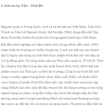
2. Anh em họ Trần – Kinh Đô
Nguyên quán ở Trung Quốc, sinh ra và lớn lên tại Việt Nam, Trần Kim
Thành và Trần Lệ Nguyên thuộc thế hệ đầu 1960, đang dẫn dắt Tập
đoàn Kinh Đô chiếm thị phần lớn trong ngành bánh kẹo Việt Nam.
Bắt đầu khởi nghiệp với tiệm bánh nhỏ của gia đình, đến năm 1993
nhận thấy thị trường có nhiều thuận lợi, 2 anh em bắt tay vào thành
lập Công ty xây dựng và chế biến thực phẩm Kinh Đô với vốn đầu tư
1,5 tỷ đồng, gồm 70 công nhân viên tại Phú Lâm, quận 6, TP HCM. Thời
ấy, công ty này tập trung vào sản xuất Snack (bim bim), đánh bật sản
phẩm snack của Thái Lan ra khỏi thị trường. Cũng từ ấy Kinh Đô mở
rộng ra nhiều ngành hàng khác nhau. Đến cuối 2005, cổ phiếu KDC
của Công ty cổ phần Kinh Đô niêm yết. Lấy chiến lược mua bán sáp
nhập (M&A) làm đòn bẩy để đẩy nhanh tốc độ tăng trưởng và mở rộng
ngành hàng cả chiều rộng lẫn chiều sâu, Kinh Đô đã ghi dấu ấn tiên
phong, nhạy bén trong hoạt động M&A với hàng loạt thương vụ hợp
tác cùng các đối tác lớn cả trong và ngoài nước. Thương vụ đầu tiên là