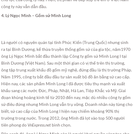
công ty này vẫn dẫn đầu.
4. Lý Ngọc Minh – Gốm sứ Minh Long
Là người có nguyên quán tại tỉnh Phúc Kiến (Trung Quốc) nhưng sinh
ra tại Bình Dương, kế thừa truyền thống gốm sứ của gia tộc, năm1970
ông Lý Ngọc Minh bắt đầu thành lập Công ty gốm sứ Minh Long I tại
Bình Dương (Việt Nam). Sau một thời gian có vị thế trên thị trường,
ông tập trung xuất khẩu đồ gốm mỹ nghệ, đứng đầu là thị trường Pháp.
Năm 1995, công ty bắt đầu đầu tư sản xuất bộ đồ ăn bằng sứ cao cấp.
Hiện nay, các sản phẩm Minh Long I đã được tiêu thụ mạnh và xuất
khẩu sang các nước Đức, Pháp, Nhật, Hà Lan, Tiệp Khắc và Mỹ. Giai
đoạn khủng hoảng kinh tế từ 2010 đến nay, mặc dù nhiều công ty gốm
sứ điêu đứng nhưng Minh Long vẫn trụ vững. Doanh nhân này từng cho
biết, sứ cao cấp của Minh Long I hiện nay chiếm khoảng 90% thị
trường trong nước. Trong 2012, ông Minh đã lọt vào top 500 người
tiên phong do
VnExpress.net
bình chọn.
Bên cạnh đó, ông Lý Ngọc Minh còn là người khơi nguồn sáng tạo cho