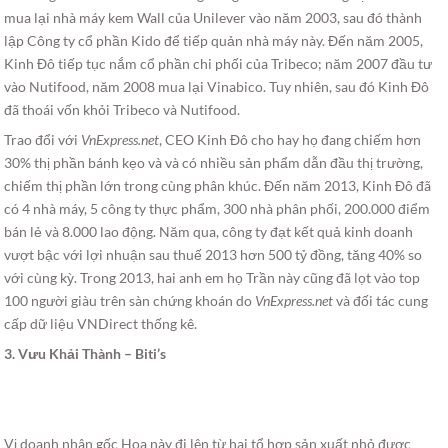
mua lại nhà máy kem Wall của Unilever vào năm 2003, sau đó thành
lập Công ty cổ phần Kido để tiếp quản nhà máy này. Đến năm 2005,
Kinh Đô tiếp tục nắm cổ phần chi phối của Tribeco; năm 2007 đầu tư
vào Nutifood, năm 2008 mua lại Vinabico. Tuy nhiên, sau đó Kinh Đô
đã thoái vốn khỏi Tribeco và Nutifood.
Trao đổi với
VnExpress.net
, CEO Kinh Đô cho hay họ đang chiếm hơn
30% thị phần bánh kẹo và và có nhiều sản phẩm dẫn đầu thị trường,
chiếm thị phần lớn trong cùng phân khúc. Đến năm 2013, Kinh Đô đã
có 4 nhà máy, 5 công ty thực phẩm, 300 nhà phân phối, 200.000 điểm
bán lẻ và 8.000 lao động. Năm qua, công ty đạt kết quả kinh doanh
vượt bậc với lợi nhuận sau thuế 2013 hơn 500 tỷ đồng, tăng 40% so
với cùng kỳ. Trong 2013, hai anh em họ Trần này cũng đã lọt vào top
100 người giàu trên sàn chứng khoán do
VnExpress.net
và đối tác cung
cấp dữ liệu VNDirect thống kê.
3. Vưu Khải Thành – Biti’s
Vị doanh nhân gốc Hoa này đi lên từ hai tổ hợp sản xuất nhỏ được