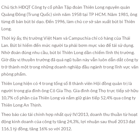
Chủ tịch HĐQT Công ty cổ phần Tập đoàn Thiên Long nguyên quán
Quảng Đông (Trung Quốc) sinh năm 1958 tại TP HCM. Năm 1981, ông
từng đi bán bút bi dạo. Đến 1996, làm chủ cơ sở sản xuất bút bi Thiên
Long.
Thời kỳ ấy, thị trường Việt Nam và Campuchia chỉ có hàng của Thái
Lan. Bút bi hiếm đến mức người ta phải bơm mực vào để tái sử dụng.
Nhờ đoán đúng nhu cầu, bút bi Thiên Long dần chiếm lĩnh thị trường.
Giờ đây vị thuyền trưởng đã quá ngũ tuần này vẫn luôn dẫn dắt công ty
trở thành một trong những doanh nghiệp đầu ngành trong lĩnh vực văn
phòng phẩm.
Thiên Long hiện có 4 trong tổng số 8 thành viên Hội đồng quản trị là
người trong gia đình ông Cô Gia Thọ. Gia đình ông Thọ trực tiếp sở hữu
10,7% cổ phần của Thiên Long và nắm giữ gián tiếp 52,4% qua công ty
Thiên Long An Thịnh.
Theo báo cáo tài chính hợp nhất quý IV/2013, doanh thu thuần từ hoạt
động kinh doanh của công ty tăng 24,3%, lợi nhuận sau thuế 2013 đạt
116,1 tỷ đồng, tăng 16% so với 2012.