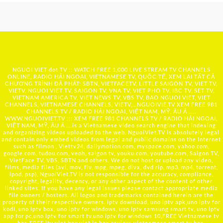
NGUOI VIET dot TV :: WATCH FREE 1,000 LIVE STREAM TV CHANNELS
ONLINE, RADIO HẢI NGOẠI, VIETNAMESE TV, QUỐC TẾ, XEM LẠI TẤT CẢ
CHƯƠNG TRÌNH ĐÃ PHÁT: SBTN, VIETFACETV, LITTLE SAIGON TV, VIET TV,
VIETV, NGUOI VIET TV, SAIGON TV, VNA TV, VIET PHO TV, IBC TV, SET TV,
VIETNAM AMERICA TV, VIET NEWS TV, VBS TV, BAO NGUOI VIET, VIET
CHANNELS, VIETNAMESE CHANNELS, VIETV,...
NGUOIVIE.TV
XEM FREE 981
CHANNELS TV / RADIO HẢI NGOẠI, VIỆT NAM, MỸ, ÂU Á …..
WWW.NGUOIVIET.TV ::: XEM FREE 981 CHANNELS TV / RADIO HẢI NGOẠI,
VIỆT NAM, MỸ, ÂU Á ….is a Vietnamese video search engine that indexing
and organizing videos uploaded to the web. NguoiViet.TV is absolutely legal
and contain only embed videos from legal and public domains on the Internet
such as filmon , Viettv24, dailymotion.com, myspace.com, yahoo.com,
google.com, tudou.com, veoh, saigon tv, youku.com, youtube.com, Saigon TV,
VietFace TV, VBS, SBTN and others. We do not host or upload any video,
films, media files (avi, mov, flv, mpg, mpeg, divx, dvd rip, mp3, mp4, torrent,
ipod, psp), NguoiViet.TV is not responsible for the accuracy, compliance,
copyright, legality, decency, or any other aspect of the content of other
linked sites. If you have any legal issues please contact appropriate media
file owners / hosters. All logos and trademarks contained herein are the
property of their respective owners. iptv download, uno iptv apk,uno iptv for
kodi, uno iptv box, uno iptv for windows, uno iptv samsung smart tv, uno iptv
app for pc,uno iptv for smart tv,uno iptv for windows 10,FREE Vietnamese tv
box,FREE itv viet box,viet ip box review, vietnamese smart tv box,