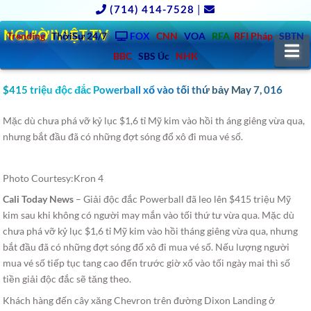
(714) 414-7528
|
NGƯỜIVIỆT.TV
Trending
ThờiSự 24/7
FOX
CNN
VOA
RFA
RFI Pháp
SBTN
N
BBC
SBS Úc
NHK
$415 triệu độc đắc Powerball xổ vào tối thứ bảy May 7, 016
Mặc dù chưa phá vỡ kỷ lục $1,6 tỉ Mỹ kim vào hồi th áng giêng vừa qua,
nhưng bắt đầu đã có những đợt sóng đổ xô đi mua vé số.
Photo Courtesy:Kron 4
Cali Today News
– Giải độc đắc Powerball đã leo lên $415 triệu Mỹ
kim sau khi không có người may mắn vào tối thứ tư vừa qua. Mặc dù
chưa phá vỡ kỷ lục $1,6 tỉ Mỹ kim vào hồi tháng giêng vừa qua, nhưng
bắt đầu đã có những đợt sóng đổ xô đi mua vé số. Nếu lượng người
mua vé số tiếp tục tang cao đến trước giờ xổ vào tối ngày mai thì số
tiền giải độc đắc sẽ tăng theo.
Khách hàng đến cây xăng Chevron trên đường Dixon Landing ở