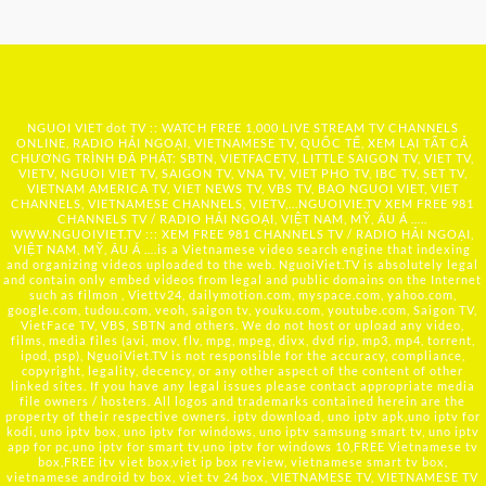
NGUOI VIET dot TV :: WATCH FREE 1,000 LIVE STREAM TV CHANNELS
ONLINE, RADIO HẢI NGOẠI, VIETNAMESE TV, QUỐC TẾ, XEM LẠI TẤT CẢ
CHƯƠNG TRÌNH ĐÃ PHÁT: SBTN, VIETFACETV, LITTLE SAIGON TV, VIET TV,
VIETV, NGUOI VIET TV, SAIGON TV, VNA TV, VIET PHO TV, IBC TV, SET TV,
VIETNAM AMERICA TV, VIET NEWS TV, VBS TV, BAO NGUOI VIET, VIET
CHANNELS, VIETNAMESE CHANNELS, VIETV,...
NGUOIVIE.TV
XEM FREE 981
CHANNELS TV / RADIO HẢI NGOẠI, VIỆT NAM, MỸ, ÂU Á …..
WWW.NGUOIVIET.TV ::: XEM FREE 981 CHANNELS TV / RADIO HẢI NGOẠI,
VIỆT NAM, MỸ, ÂU Á ….is a Vietnamese video search engine that indexing
and organizing videos uploaded to the web. NguoiViet.TV is absolutely legal
and contain only embed videos from legal and public domains on the Internet
such as filmon , Viettv24, dailymotion.com, myspace.com, yahoo.com,
google.com, tudou.com, veoh, saigon tv, youku.com, youtube.com, Saigon TV,
VietFace TV, VBS, SBTN and others. We do not host or upload any video,
films, media files (avi, mov, flv, mpg, mpeg, divx, dvd rip, mp3, mp4, torrent,
ipod, psp), NguoiViet.TV is not responsible for the accuracy, compliance,
copyright, legality, decency, or any other aspect of the content of other
linked sites. If you have any legal issues please contact appropriate media
file owners / hosters. All logos and trademarks contained herein are the
property of their respective owners. iptv download, uno iptv apk,uno iptv for
kodi, uno iptv box, uno iptv for windows, uno iptv samsung smart tv, uno iptv
app for pc,uno iptv for smart tv,uno iptv for windows 10,FREE Vietnamese tv
box,FREE itv viet box,viet ip box review, vietnamese smart tv box,
vietnamese android tv box, viet tv 24 box, VIETNAMESE TV, VIETNAMESE TV