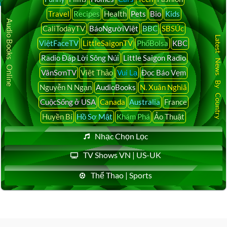
Travel
Recipes
Health
Pets
Bio
Kids
Audio Books Online
CaliTodayTV
BáoNgườiViệt
BBC
SBSÚc
Latest News By Country
ViệtFaceTV
LittleSaigonTV
PhốBolsa
KBC
Radio Đáp Lời Sông Núi
Little Saigon Radio
VânSơnTV
Việt Thảo
Vui Lạ
Đọc Báo Vẹm
Nguyễn N Ngạn
AudioBooks
N. Xuân Nghiã
CuộcSống ở USA
Canada
Australia
France
Huyền Bí
Hồ Sơ Mật
Khám Phá
Ảo Thuật
Nhạc Chọn Lọc
TV Shows VN | US-UK
Thể Thao | Sports