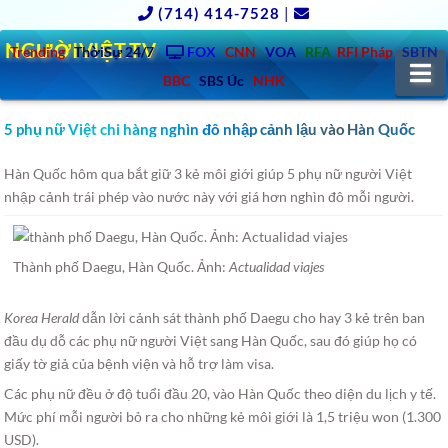
(714) 414-7528
|
NGƯỜIVIỆT.TV
Trending
ThờiSự 24/7
FOX
CNN
VOA
RFA
RFI Pháp
SBTN
N
BBC
SBS Úc
NHK
5 phụ nữ Việt chi hàng nghìn đô nhập cảnh lậu vào Hàn Quốc
Hàn Quốc hôm qua bắt giữ 3 kẻ môi giới giúp 5 phụ nữ người Việt
nhập cảnh trái phép vào nước này với giá hơn nghìn đô mỗi người.
Thành phố Daegu, Hàn Quốc. Ảnh:
Actualidad viajes
Korea Herald
dẫn lời cảnh sát thành phố Daegu cho hay 3 kẻ trên ban
đầu dụ dỗ các phụ nữ người Việt sang Hàn Quốc, sau đó giúp họ có
giấy tờ giả của bệnh viện và hỗ trợ làm visa.
Các phụ nữ đều ở độ tuổi đầu 20, vào Hàn Quốc theo diện du lịch y tế.
Mức phí mỗi người bỏ ra cho những kẻ môi giới là 1,5 triệu won (1.300
USD).