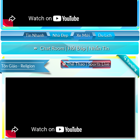
Tin Nhanh
Nhà Đẹp
Xe Mới
Du Lịch
Chat Room | Hỏi Đáp | Nhắn Tin
🔍 Trending
⚽ Thể Thao | Sports Live
Tôn Giáo - Religion