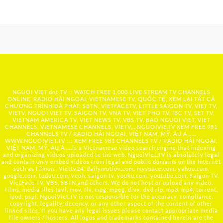
NGUOI VIET dot TV :: WATCH FREE 1,000 LIVE STREAM TV CHANNELS
ONLINE, RADIO HẢI NGOẠI, VIETNAMESE TV, QUỐC TẾ, XEM LẠI TẤT CẢ
CHƯƠNG TRÌNH ĐÃ PHÁT: SBTN, VIETFACETV, LITTLE SAIGON TV, VIET TV,
VIETV, NGUOI VIET TV, SAIGON TV, VNA TV, VIET PHO TV, IBC TV, SET TV,
VIETNAM AMERICA TV, VIET NEWS TV, VBS TV, BAO NGUOI VIET, VIET
CHANNELS, VIETNAMESE CHANNELS, VIETV,...
NGUOIVIE.TV
XEM FREE 981
CHANNELS TV / RADIO HẢI NGOẠI, VIỆT NAM, MỸ, ÂU Á …..
WWW.NGUOIVIET.TV ::: XEM FREE 981 CHANNELS TV / RADIO HẢI NGOẠI,
VIỆT NAM, MỸ, ÂU Á ….is a Vietnamese video search engine that indexing
and organizing videos uploaded to the web. NguoiViet.TV is absolutely legal
and contain only embed videos from legal and public domains on the Internet
such as filmon , Viettv24, dailymotion.com, myspace.com, yahoo.com,
google.com, tudou.com, veoh, saigon tv, youku.com, youtube.com, Saigon TV,
VietFace TV, VBS, SBTN and others. We do not host or upload any video,
films, media files (avi, mov, flv, mpg, mpeg, divx, dvd rip, mp3, mp4, torrent,
ipod, psp), NguoiViet.TV is not responsible for the accuracy, compliance,
copyright, legality, decency, or any other aspect of the content of other
linked sites. If you have any legal issues please contact appropriate media
file owners / hosters. All logos and trademarks contained herein are the