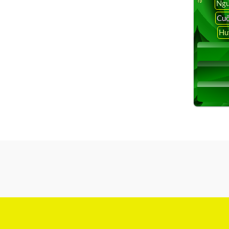
Ngu
Cuộ
Hu