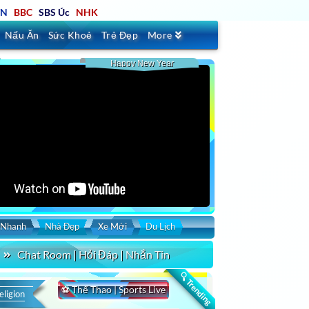
TN
BBC
SBS Úc
NHK
Nấu Ăn
Sức Khoẻ
Trẻ Đẹp
More
Happy New Year
 Nhanh
Nhà Đẹp
Xe Mới
Du Lịch
Chat Room | Hỏi Đáp | Nhắn Tin
🔍 Trending
⚽ Thể Thao | Sports Live
eligion