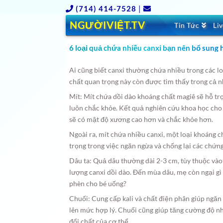
(714) 414-7528
|
NGƯỜIVIỆT.TV
Tin Tức
Li
6 loại quả chứa nhiều canxi bạn nên bổ sung
Ai cũng biết canxi thường chứa nhiều trong các l
chất quan trọng này còn được tìm thấy trong cả nh
Mít: Mít chứa dồi dào khoáng chất magiê sẽ hỗ tr
luôn chắc khỏe. Kết quả nghiên cứu khoa học cho 
sẽ có mật độ xương cao hơn và chắc khỏe hơn.
Ngoài ra, mít chứa nhiều canxi, một loại khoáng 
trọng trong việc ngăn ngừa và chống lại các chứ
Dâu ta: Quả dâu thường dài 2-3 cm, tùy thuộc và
lượng canxi dồi dào. Đến mùa dâu, mẹ còn ngại 
phèn cho bé uống?
Chuối: Cung cấp kali và chất điện phân giúp ngăn
lên mức hợp lý. Chuối cũng giúp tăng cường độ nh
đổi chất của cơ thể.