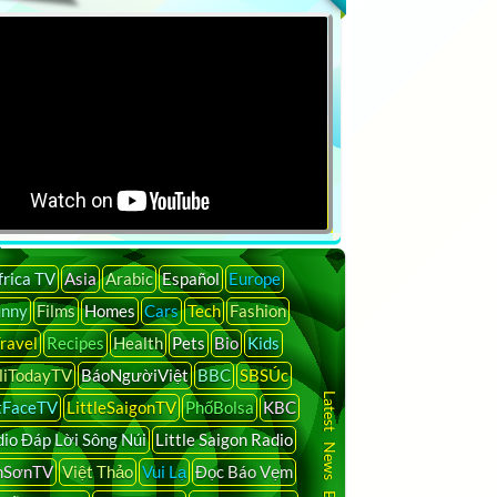
frica TV
Asia
Arabic
Español
Europe
unny
Films
Homes
Cars
Tech
Fashion
ravel
Recipes
Health
Pets
Bio
Kids
liTodayTV
BáoNgườiViệt
BBC
SBSÚc
Latest News By Country
tFaceTV
LittleSaigonTV
PhốBolsa
KBC
io Đáp Lời Sông Núi
Little Saigon Radio
nSơnTV
Việt Thảo
Vui Lạ
Đọc Báo Vẹm