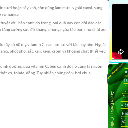
ăn tươi hoặc sấy khô, còn dùng làm mứt. Ngoài canxi, sung
B6 và mangan.
tuyệt vời, bên cạnh đó trong loại quả này còn dồi dào các
p tăng cường sức đề kháng; phòng ngừa táo bón nhờ chất xơ
âu tây có 60 mg vitamin C, cao hơn so với táo hay nho. Ngoài
anxi, phốt pho, sắt, kali, kẽm, crôm và khoáng chất thiết yếu
Live Performance
t dinh dưỡng, giàu vitamin C, bên cạnh đó nó cũng là nguồn
A
chất xơ, folate, đồng. Tuy nhiên chúng có vị hơi chua.
F
T
Audio Books Online
Ca
Việ
Rad
Vâ