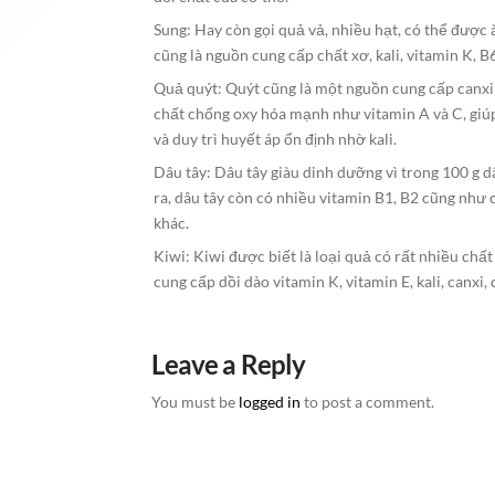
Sung: Hay còn gọi quả vả, nhiều hạt, có thể được 
cũng là nguồn cung cấp chất xơ, kali, vitamin K, 
Quả quýt: Quýt cũng là một nguồn cung cấp canxi 
chất chống oxy hóa mạnh như vitamin A và C, giú
và duy trì huyết áp ổn định nhờ kali.
Dâu tây: Dâu tây giàu dinh dưỡng vì trong 100 g d
ra, dâu tây còn có nhiều vitamin B1, B2 cũng như c
khác.
Kiwi: Kiwi được biết là loại quả có rất nhiều chấ
cung cấp dồi dào vitamin K, vitamin E, kali, canxi, 
Leave a Reply
You must be
logged in
to post a comment.