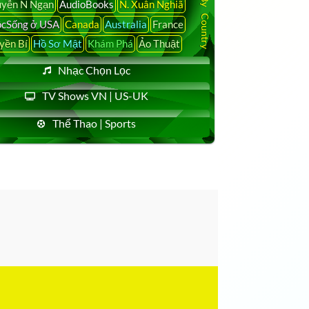
yễn N Ngạn
AudioBooks
N. Xuân Nghiã
cSống ở USA
Canada
Australia
France
yền Bí
Hồ Sơ Mật
Khám Phá
Ảo Thuật
Nhạc Chọn Lọc
TV Shows VN | US-UK
Thể Thao | Sports