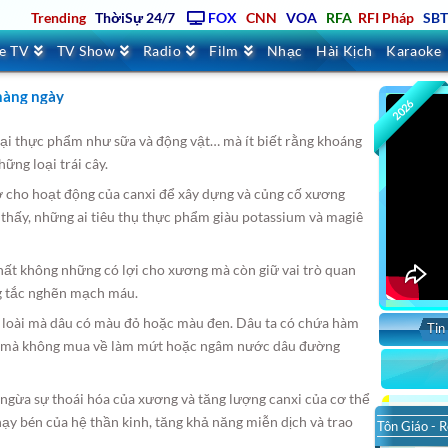
Trending
ThờiSự 24/7
FOX
CNN
VOA
RFA
RFI Pháp
SB
ve TV
TV Show
Radio
Film
Nhạc
Hài Kịch
Karaoke
 hàng ngày
2026
oại thực phẩm như sữa và động vật… mà ít biết rằng khoáng
ững loại trái cây.
ợ cho hoạt động của canxi để xây dựng và củng cố xương
thấy, những ai tiêu thụ thực phẩm giàu potassium và magiê
chất không những có lợi cho xương mà còn giữ vai trò quan
ng tắc nghẽn mạch máu.
o loài mà dâu có màu đỏ hoặc màu đen. Dâu ta có chứa hàm
Tin
gì mà không mua về làm mứt hoặc ngâm nước dâu đường
 ngừa sự thoái hóa của xương và tăng lượng canxi của cơ thể
ạy bén của hệ thần kinh, tăng khả năng miễn dịch và trao
Tôn Giáo - R