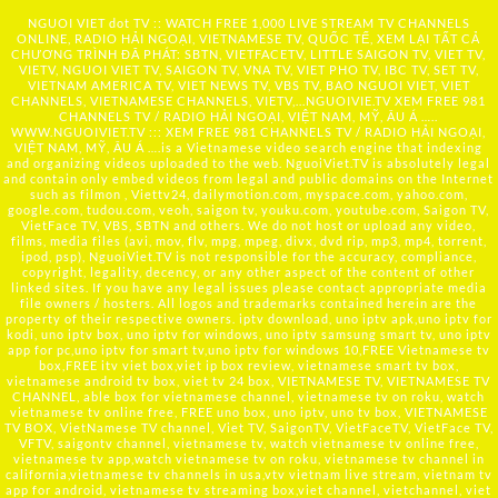
NGUOI VIET dot TV :: WATCH FREE 1,000 LIVE STREAM TV CHANNELS
ONLINE, RADIO HẢI NGOẠI, VIETNAMESE TV, QUỐC TẾ, XEM LẠI TẤT CẢ
CHƯƠNG TRÌNH ĐÃ PHÁT: SBTN, VIETFACETV, LITTLE SAIGON TV, VIET TV,
VIETV, NGUOI VIET TV, SAIGON TV, VNA TV, VIET PHO TV, IBC TV, SET TV,
VIETNAM AMERICA TV, VIET NEWS TV, VBS TV, BAO NGUOI VIET, VIET
CHANNELS, VIETNAMESE CHANNELS, VIETV,...
NGUOIVIE.TV
XEM FREE 981
CHANNELS TV / RADIO HẢI NGOẠI, VIỆT NAM, MỸ, ÂU Á …..
WWW.NGUOIVIET.TV ::: XEM FREE 981 CHANNELS TV / RADIO HẢI NGOẠI,
VIỆT NAM, MỸ, ÂU Á ….is a Vietnamese video search engine that indexing
and organizing videos uploaded to the web. NguoiViet.TV is absolutely legal
and contain only embed videos from legal and public domains on the Internet
such as filmon , Viettv24, dailymotion.com, myspace.com, yahoo.com,
google.com, tudou.com, veoh, saigon tv, youku.com, youtube.com, Saigon TV,
VietFace TV, VBS, SBTN and others. We do not host or upload any video,
films, media files (avi, mov, flv, mpg, mpeg, divx, dvd rip, mp3, mp4, torrent,
ipod, psp), NguoiViet.TV is not responsible for the accuracy, compliance,
copyright, legality, decency, or any other aspect of the content of other
linked sites. If you have any legal issues please contact appropriate media
file owners / hosters. All logos and trademarks contained herein are the
property of their respective owners. iptv download, uno iptv apk,uno iptv for
kodi, uno iptv box, uno iptv for windows, uno iptv samsung smart tv, uno iptv
app for pc,uno iptv for smart tv,uno iptv for windows 10,FREE Vietnamese tv
box,FREE itv viet box,viet ip box review, vietnamese smart tv box,
vietnamese android tv box, viet tv 24 box, VIETNAMESE TV, VIETNAMESE TV
CHANNEL, able box for vietnamese channel, vietnamese tv on roku, watch
vietnamese tv online free, FREE uno box, uno iptv, uno tv box, VIETNAMESE
TV BOX, VietNamese TV channel, Viet TV, SaigonTV, VietFaceTV, VietFace TV,
VFTV, saigontv channel, vietnamese tv, watch vietnamese tv online free,
vietnamese tv app,watch vietnamese tv on roku, vietnamese tv channel in
california,vietnamese tv channels in usa,vtv vietnam live stream, vietnam tv
app for android, vietnamese tv streaming box,viet channel, vietchannel, viet