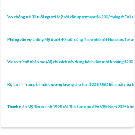
Vợ chồng trẻ 30 tuổi người Mỹ rời căn apartment $4,200/ tháng ở Dall
Phỏng vấn vợ chồng Mỹ dưới 40 tuổi cùng 4 con nhỏ rời Houston, Texas
Video trí tuệ nhân tạo (AI) chỉ cách xây dựng kênh đào mới khoảng $200 
Rộ tin TT Trump bí mật thương lượng cho Iran $20 tỉ USD tiền mặt nếu Ir
Thanh niên Mỹ Texas sinh 1998 rời Thái Lan dọn đến Việt Nam 2025 khoe