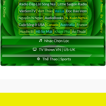
Audio Books Online
Latest News By Country
Radio Đáp Lời Sông Núi
Little Saigon Radio
VânSơnTV
Việt Thảo
Vui Lạ
Đọc Báo Vẹm
Nguyễn N Ngạn
AudioBooks
N. Xuân Nghiã
CuộcSống ở USA
Canada
Australia
France
Huyền Bí
Hồ Sơ Mật
Khám Phá
Ảo Thuật
Nhạc Chọn Lọc
TV Shows VN | US-UK
Thể Thao | Sports