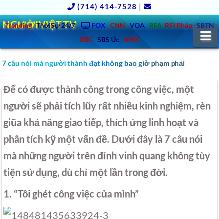
(714) 414-7528
|
NGƯỜIVIỆT.TV
Trending
ThờiSự 24/7
FOX
CNN
VOA
RFA
RFI Pháp
SBTN
N
BBC
SBS Úc
NHK
7 câu nói mà người thành đạt không bao giờ phạm phải
Để có được thành công trong công việc, một
người sẽ phải tích lũy rất nhiều kinh nghiệm, rèn
giũa khả năng giao tiếp, thích ứng linh hoạt và
phân tích kỹ một vấn đề. Dưới đây là 7 câu nói
mà những người trên đỉnh vinh quang không tùy
tiện sử dụng, dù chỉ một lần trong đời.
1. “Tôi ghét công việc của mình”