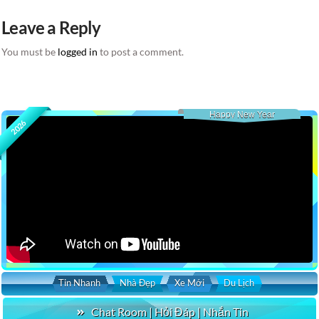
Leave a Reply
You must be
logged in
to post a comment.
Happy New Year
2026
Tin Nhanh
Nhà Đẹp
Xe Mới
Du Lịch
Chat Room | Hỏi Đáp | Nhắn Tin