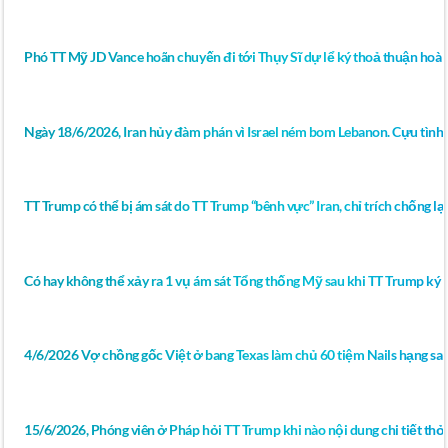
Phó TT Mỹ JD Vance hoãn chuyến đi tới Thụy Sĩ dự lể ký thoả thuận hoà 
Ngày 18/6/2026, Iran hủy đàm phán vì Israel ném bom Lebanon. Cựu tình 
TT Trump có thể bị ám sát do TT Trump “bênh vực” Iran, chỉ trích chống lại 
Có hay không thể xảy ra 1 vụ ám sát Tổng thống Mỹ sau khi TT Trump ký bả
4/6/2026 Vợ chồng gốc Việt ở bang Texas làm chủ 60 tiệm Nails hạng sa
15/6/2026, Phóng viên ở Pháp hỏi TT Trump khi nào nội dung chi tiết thỏ