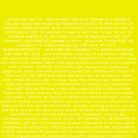
NGUOI VIET dot TV :: WATCH FREE 1,000 LIVE STREAM TV CHANNELS
ONLINE, RADIO HẢI NGOẠI, VIETNAMESE TV, QUỐC TẾ, XEM LẠI TẤT CẢ
CHƯƠNG TRÌNH ĐÃ PHÁT: SBTN, VIETFACETV, LITTLE SAIGON TV, VIET TV,
VIETV, NGUOI VIET TV, SAIGON TV, VNA TV, VIET PHO TV, IBC TV, SET TV,
VIETNAM AMERICA TV, VIET NEWS TV, VBS TV, BAO NGUOI VIET, VIET
CHANNELS, VIETNAMESE CHANNELS, VIETV,...
NGUOIVIE.TV
XEM FREE 981
CHANNELS TV / RADIO HẢI NGOẠI, VIỆT NAM, MỸ, ÂU Á …..
WWW.NGUOIVIET.TV ::: XEM FREE 981 CHANNELS TV / RADIO HẢI NGOẠI,
VIỆT NAM, MỸ, ÂU Á ….is a Vietnamese video search engine that indexing
and organizing videos uploaded to the web. NguoiViet.TV is absolutely legal
and contain only embed videos from legal and public domains on the Internet
such as filmon , Viettv24, dailymotion.com, myspace.com, yahoo.com,
google.com, tudou.com, veoh, saigon tv, youku.com, youtube.com, Saigon TV,
VietFace TV, VBS, SBTN and others. We do not host or upload any video,
films, media files (avi, mov, flv, mpg, mpeg, divx, dvd rip, mp3, mp4, torrent,
ipod, psp), NguoiViet.TV is not responsible for the accuracy, compliance,
copyright, legality, decency, or any other aspect of the content of other
linked sites. If you have any legal issues please contact appropriate media
file owners / hosters. All logos and trademarks contained herein are the
property of their respective owners. iptv download, uno iptv apk,uno iptv for
kodi, uno iptv box, uno iptv for windows, uno iptv samsung smart tv, uno iptv
app for pc,uno iptv for smart tv,uno iptv for windows 10,FREE Vietnamese tv
box,FREE itv viet box,viet ip box review, vietnamese smart tv box,
vietnamese android tv box, viet tv 24 box, VIETNAMESE TV, VIETNAMESE TV
CHANNEL, able box for vietnamese channel, vietnamese tv on roku, watch
vietnamese tv online free, FREE uno box, uno iptv, uno tv box, VIETNAMESE
TV BOX, VietNamese TV channel, Viet TV, SaigonTV, VietFaceTV, VietFace TV,
VFTV, saigontv channel, vietnamese tv, watch vietnamese tv online free,