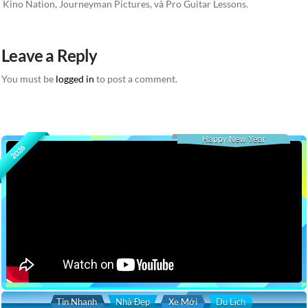
Kino Nation, Journeyman Pictures, và Pro Guitar Lessons.
Leave a Reply
You must be
logged in
to post a comment.
Happy New Year
2026
Tin Nhanh
Nhà Đẹp
Xe Mới
Du Lịch