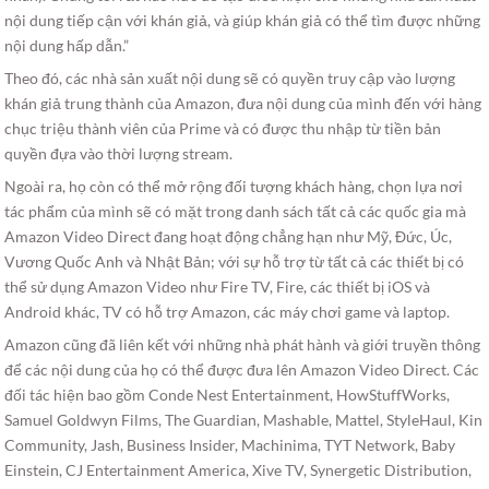
nội dung tiếp cận với khán giả, và giúp khán giả có thể tìm được những
nội dung hấp dẫn.”
Theo đó, các nhà sản xuất nội dung sẽ có quyền truy cập vào lượng
khán giả trung thành của Amazon, đưa nội dung của mình đến với hàng
chục triệu thành viên của Prime và có được thu nhập từ tiền bản
quyền đựa vào thời lượng stream.
Ngoài ra, họ còn có thể mở rộng đối tượng khách hàng, chọn lựa nơi
tác phẩm của mình sẽ có mặt trong danh sách tất cả các quốc gia mà
Amazon Video Direct đang hoạt động chẳng hạn như Mỹ, Đức, Úc,
Vương Quốc Anh và Nhật Bản; với sự hỗ trợ từ tất cả các thiết bị có
thể sử dụng Amazon Video như Fire TV, Fire, các thiết bị iOS và
Android khác, TV có hỗ trợ Amazon, các máy chơi game và laptop.
Amazon cũng đã liên kết với những nhà phát hành và giới truyền thông
để các nội dung của họ có thể được đưa lên Amazon Video Direct. Các
đối tác hiện bao gồm Conde Nest Entertainment, HowStuffWorks,
Samuel Goldwyn Films, The Guardian, Mashable, Mattel, StyleHaul, Kin
Community, Jash, Business Insider, Machinima, TYT Network, Baby
Einstein, CJ Entertainment America, Xive TV, Synergetic Distribution,