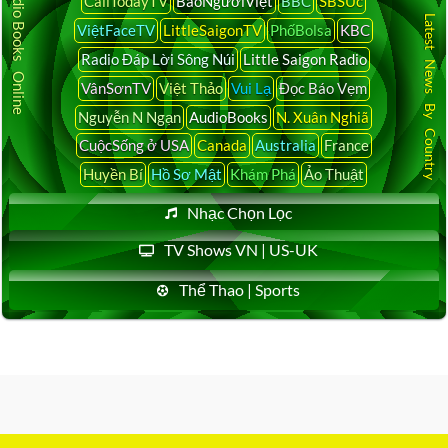
Audio Books Online
CaliTodayTV
BáoNgườiViệt
BBC
SBSÚc
Latest News By Country
ViệtFaceTV
LittleSaigonTV
PhốBolsa
KBC
Radio Đáp Lời Sông Núi
Little Saigon Radio
VânSơnTV
Việt Thảo
Vui Lạ
Đọc Báo Vẹm
Nguyễn N Ngạn
AudioBooks
N. Xuân Nghiã
CuộcSống ở USA
Canada
Australia
France
Huyền Bí
Hồ Sơ Mật
Khám Phá
Ảo Thuật
Nhạc Chọn Lọc
TV Shows VN | US-UK
Thể Thao | Sports