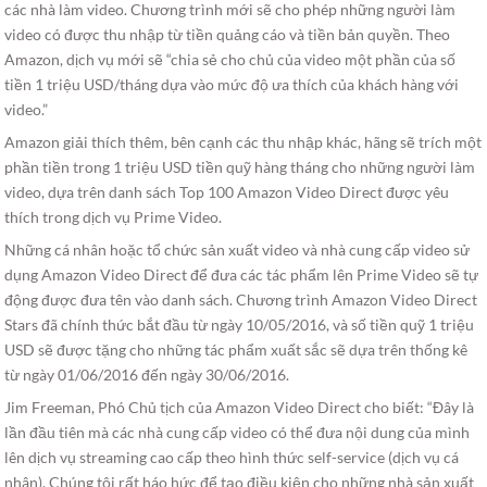
các nhà làm video. Chương trình mới sẽ cho phép những người làm
video có được thu nhập từ tiền quảng cáo và tiền bản quyền. Theo
Amazon, dịch vụ mới sẽ “chia sẻ cho chủ của video một phần của số
tiền 1 triệu USD/tháng dựa vào mức độ ưa thích của khách hàng với
video.”
Amazon giải thích thêm, bên cạnh các thu nhập khác, hãng sẽ trích một
phần tiền trong 1 triệu USD tiền quỹ hàng tháng cho những người làm
video, dựa trên danh sách Top 100 Amazon Video Direct được yêu
thích trong dịch vụ Prime Video.
Những cá nhân hoặc tổ chức sản xuất video và nhà cung cấp video sử
dụng Amazon Video Direct để đưa các tác phẩm lên Prime Video sẽ tự
động được đưa tên vào danh sách. Chương trình Amazon Video Direct
Stars đã chính thức bắt đầu từ ngày 10/05/2016, và số tiền quỹ 1 triệu
USD sẽ được tặng cho những tác phẩm xuất sắc sẽ dựa trên thống kê
từ ngày 01/06/2016 đến ngày 30/06/2016.
Jim Freeman, Phó Chủ tịch của Amazon Video Direct cho biết: “Đây là
lần đầu tiên mà các nhà cung cấp video có thể đưa nội dung của mình
lên dịch vụ streaming cao cấp theo hình thức self-service (dịch vụ cá
nhân). Chúng tôi rất háo hức để tạo điều kiện cho những nhà sản xuất