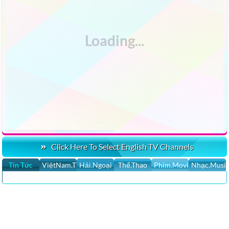
Click Here To Select English TV Channels
Tin Tức
ViệtNam.TV
Hải.Ngoại
Thể.Thao
Phim.Movies
Nhạc.Musi
CLICK HERE XEM VIDEO MỚI NHẤT AMEN TV LIVE STREAMING
CÔNG GIÁO HAY NHẤT