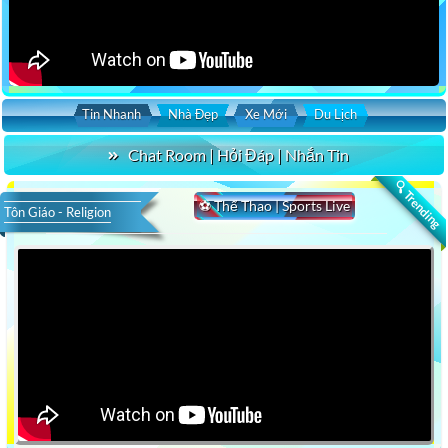
Tin Nhanh
Nhà Đẹp
Xe Mới
Du Lịch
Chat Room | Hỏi Đáp | Nhắn Tin
🔍 Trending
⚽ Thể Thao | Sports Live
Tôn Giáo - Religion