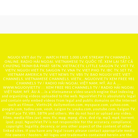
NGUOI VIET dot TV :: WATCH FREE 1,000 LIVE STREAM TV CHANNELS
ONLINE, RADIO HẢI NGOẠI, VIETNAMESE TV, QUỐC TẾ, XEM LẠI TẤT CẢ
CHƯƠNG TRÌNH ĐÃ PHÁT: SBTN, VIETFACETV, LITTLE SAIGON TV, VIET TV,
VIETV, NGUOI VIET TV, SAIGON TV, VNA TV, VIET PHO TV, IBC TV, SET TV,
VIETNAM AMERICA TV, VIET NEWS TV, VBS TV, BAO NGUOI VIET, VIET
CHANNELS, VIETNAMESE CHANNELS, VIETV,...
NGUOIVIE.TV
XEM FREE 981
CHANNELS TV / RADIO HẢI NGOẠI, VIỆT NAM, MỸ, ÂU Á …..
WWW.NGUOIVIET.TV ::: XEM FREE 981 CHANNELS TV / RADIO HẢI NGOẠI,
VIỆT NAM, MỸ, ÂU Á ….is a Vietnamese video search engine that indexing
and organizing videos uploaded to the web. NguoiViet.TV is absolutely legal
and contain only embed videos from legal and public domains on the Internet
such as filmon , Viettv24, dailymotion.com, myspace.com, yahoo.com,
google.com, tudou.com, veoh, saigon tv, youku.com, youtube.com, Saigon TV,
VietFace TV, VBS, SBTN and others. We do not host or upload any video,
films, media files (avi, mov, flv, mpg, mpeg, divx, dvd rip, mp3, mp4, torrent,
ipod, psp), NguoiViet.TV is not responsible for the accuracy, compliance,
copyright, legality, decency, or any other aspect of the content of other
linked sites. If you have any legal issues please contact appropriate media
file owners / hosters. All logos and trademarks contained herein are the