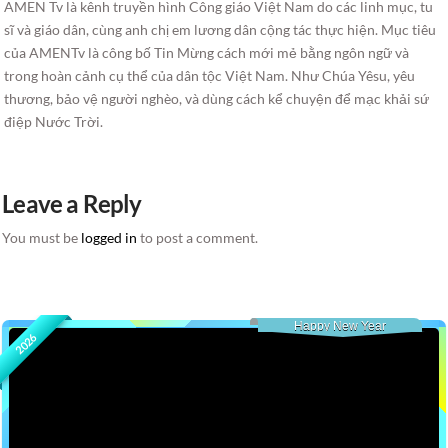
AMEN Tv là kênh truyền hình Công giáo Việt Nam do các linh mục, tu
sĩ và giáo dân, cùng anh chị em lương dân cộng tác thực hiện. Mục tiêu
của AMENTv là công bố Tin Mừng cách mới mẻ bằng ngôn ngữ và
trong hoàn cảnh cụ thể của dân tộc Việt Nam. Như Chúa Yêsu, yêu
thương, bảo vệ người nghèo, và dùng cách kể chuyện để mạc khải sứ
điệp Nước Trời.
Leave a Reply
You must be
logged in
to post a comment.
Happy New Year
2026