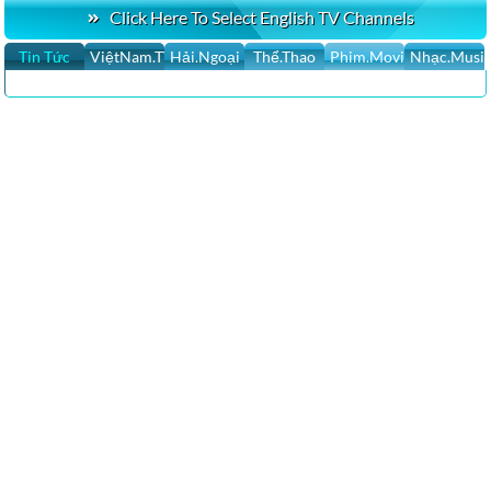
Click Here To Select English TV Channels
Tin Tức
ViệtNam.TV
Hải.Ngoại
Thể.Thao
Phim.Movies
Nhạc.Musi
Tin Hoa Kỳ, Tin Thế Giới, Tin Việt Nam Tin nhanh nhất, cập nhật 24h,
San Jose, Việt Nam, Chính sự Việt Nam, Cộng Đồng Cập nhật tin tức
của người Việt Hải ngoại trên thế giới, Breaking News, Tin Cali Ngày
Nay
Nhật Báo Calitoday ::: Tin nhanh nhất, cập nhật 24h, San Jose, Việt
Nam, Chính sự Việt Nam, Hoa Kỳ, Thế Giới, người Việt ở Mỹ, rao vặt,
bình luận, phóng sự, phỏng vấn, ca nhạc, …
nhat bao cali, cali today, calitoday,vietnamdaily, calitoday online,
calitoday website, calitoday news view category, sbtn, sbtn tv online,
sbtn viet khang, sbtn tv, sbtn live, sbtn bep nha ta nau, sbtn channel,
sbtn satellite, sbtn morning, vietface tv xbmc,vietface tv phim, vietface
tv live, vietface vstar,vietface tv box,vietface mall …