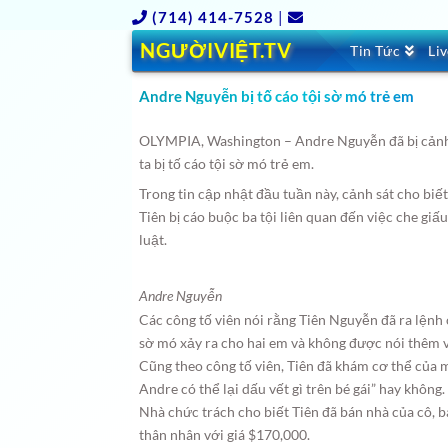
(714) 414-7528
|
NGƯỜIVIỆT.TV
Tin Tức
Li
Andre Nguyễn bị tố cáo tội sờ mó trẻ em
OLYMPIA, Washington – Andre Nguyễn đã bị cảnh 
ta bị tố cáo tội sờ mó trẻ em.
Trong tin cập nhật đầu tuần này, cảnh sát cho biế
Tiên bị cáo buộc ba tội liên quan đến việc che gi
luật.
Andre Nguyễn
Các công tố viên nói rằng Tiên Nguyễn đã ra lệnh 
sờ mó xảy ra cho hai em và không được nói thêm v
Cũng theo công tố viên, Tiên đã khám cơ thể của 
Andre có thể lại dấu vết gì trên bé gái” hay không.
Nhà chức trách cho biết Tiên đã bán nhà của cô, 
thân nhân với giá $170,000.