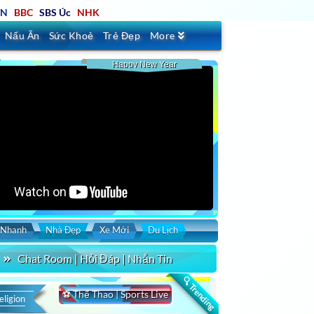
TN
BBC
SBS Úc
NHK
Nấu Ăn
Sức Khoẻ
Trẻ Đẹp
More
Happy New Year
 Nhanh
Nhà Đẹp
Xe Mới
Du Lịch
Chat Room | Hỏi Đáp | Nhắn Tin
🔍 Trending
⚽ Thể Thao | Sports Live
eligion