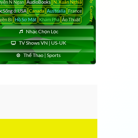
yễn N Ngạn
AudioBooks
N. Xuân Nghiã
cSống ở USA
Canada
Australia
France
yền Bí
Hồ Sơ Mật
Khám Phá
Ảo Thuật
Nhạc Chọn Lọc
TV Shows VN | US-UK
Thể Thao | Sports