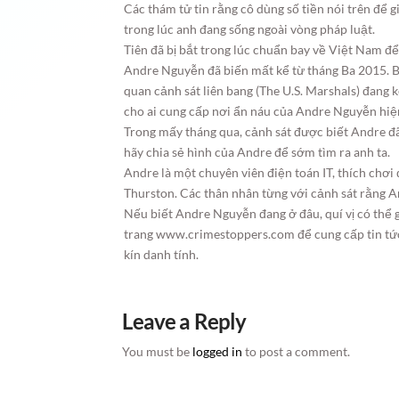
Các thám tử tin rằng cô dùng số tiền nói trên để 
trong lúc anh đang sống ngoài vòng pháp luật.
Tiên đã bị bắt trong lúc chuẩn bay về Việt Nam để
Andre Nguyễn đã biến mất kể từ tháng Ba 2015.
quan cảnh sát liên bang (The U.S. Marshals) đang 
cho ai cung cấp nơi ẩn náu của Andre Nguyễn hiệ
Trong mấy tháng qua, cảnh sát được biết Andre đã
hãy chia sẻ hình của Andre để sớm tìm ra anh ta.
Andre là một chuyên viên điện toán IT, thích chơi
Thurston. Các thân nhân từng với cảnh sát rằng An
Nếu biết Andre Nguyễn đang ở đâu, quí vị có thể 
trang www.crimestoppers.com để cung cấp tin tức
kín danh tính.
Leave a Reply
You must be
logged in
to post a comment.