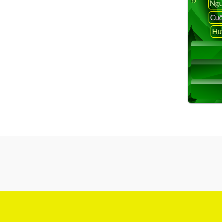
Ngu
Cuộ
Hu