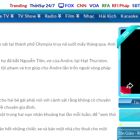
Trending
ThờiSự 24/7
FOX
CNN
VOA
RFA
RFI Pháp
SB
ve TV
TV Show
Radio
Film
Nhạc
Hài Kịch
Karaoke
2026
sát tại thành phố Olympia truy nã suốt mấy tháng qua. Anh
t họ đã bắt Nguyễn Tiên, vợ của Andre, tại Hạt Thurston.
ấu tội phạm và trợ giúp cho Andre lẩn trốn ngoài vòng pháp
cho hai bé gái phải nói với cảnh sát rằng không có chuyện
Tin
ề chuyện gia đình.
một trong hai nạn nhân khoảng hai lần mỗi tuần, để “xem thử
bán hết những chiếc xe và bán một nhà cho thuê cho một
Tôn Giáo - R