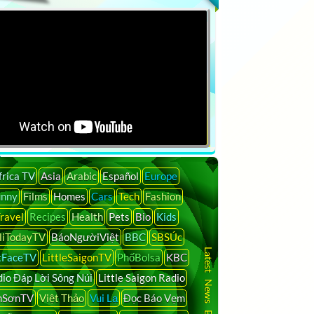
frica TV
Asia
Arabic
Español
Europe
unny
Films
Homes
Cars
Tech
Fashion
ravel
Recipes
Health
Pets
Bio
Kids
liTodayTV
BáoNgườiViệt
BBC
SBSÚc
Latest News By Country
tFaceTV
LittleSaigonTV
PhốBolsa
KBC
io Đáp Lời Sông Núi
Little Saigon Radio
nSơnTV
Việt Thảo
Vui Lạ
Đọc Báo Vẹm