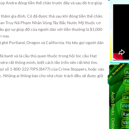
giúp Andre đóng tiền thế chân trước đây và sau đó trợ giúp
 thăm gia đình. Cô đã được thả sau khi đóng tiền thế chân.
 Ban Truy Nã Phạm Nhân Vùng Tây Bắc Nước Mỹ thuộc cơ
kêu gọi sự giúp đỡ của người dân với tiền thưởng là $1,000
n nay.
 ghé Portland, Oregon và California. Họ kêu gọi người dân
 đá banh và là cầu thủ quen thuộc trong hội túc cầu Hạt
dre rất thông minh, biết cách lẩn trốn nên rất khó tìm.
Live Performance
gọi số 1-800-222-TIPS (8477) của Crime Stoppers, hoặc vào
A
. Những ai thông báo cho nhà chức trách đều sẽ được giữ
F
T
Audio Books Online
Ca
Việ
Rad
Vâ