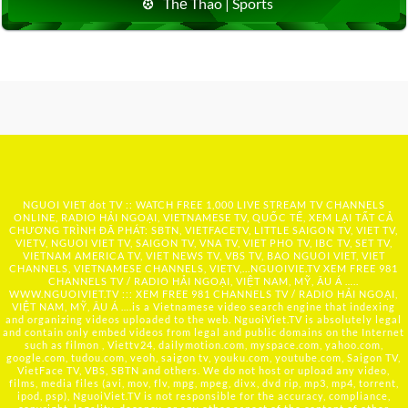
Thể Thao | Sports
NGUOI VIET dot TV :: WATCH FREE 1,000 LIVE STREAM TV CHANNELS
ONLINE, RADIO HẢI NGOẠI, VIETNAMESE TV, QUỐC TẾ, XEM LẠI TẤT CẢ
CHƯƠNG TRÌNH ĐÃ PHÁT: SBTN, VIETFACETV, LITTLE SAIGON TV, VIET TV,
VIETV, NGUOI VIET TV, SAIGON TV, VNA TV, VIET PHO TV, IBC TV, SET TV,
VIETNAM AMERICA TV, VIET NEWS TV, VBS TV, BAO NGUOI VIET, VIET
CHANNELS, VIETNAMESE CHANNELS, VIETV,...
NGUOIVIE.TV
XEM FREE 981
CHANNELS TV / RADIO HẢI NGOẠI, VIỆT NAM, MỸ, ÂU Á …..
WWW.NGUOIVIET.TV ::: XEM FREE 981 CHANNELS TV / RADIO HẢI NGOẠI,
VIỆT NAM, MỸ, ÂU Á ….is a Vietnamese video search engine that indexing
and organizing videos uploaded to the web. NguoiViet.TV is absolutely legal
and contain only embed videos from legal and public domains on the Internet
such as filmon , Viettv24, dailymotion.com, myspace.com, yahoo.com,
google.com, tudou.com, veoh, saigon tv, youku.com, youtube.com, Saigon TV,
VietFace TV, VBS, SBTN and others. We do not host or upload any video,
films, media files (avi, mov, flv, mpg, mpeg, divx, dvd rip, mp3, mp4, torrent,
ipod, psp), NguoiViet.TV is not responsible for the accuracy, compliance,