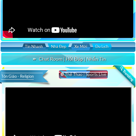
Tin Nhanh
Nhà Đẹp
Xe Mới
Du Lịch
Chat Room | Hỏi Đáp | Nhắn Tin
🔍 Trending
⚽ Thể Thao | Sports Live
Tôn Giáo - Religion