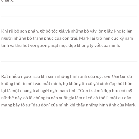
Khi rũ bỏ son phấn, gỡ bỏ tóc giả và những bộ váy lộng lẫy, khoác lên
người những bộ trang phục của con trai, Mark lại trở nên cực kỳ nam
tính và thu hút với gương mặt mộc đẹp không tỳ vết của mình.
Rất nhiều người sau khi xem những hình ảnh của
mỹ nam Thái Lan
đã
không thể tin nổi vào mắt mình, họ không tin cô gái xinh đẹp hút hồn
lại là một chàng trai ngời ngời nam tính. “Con trai mà đẹp hơn cả mỹ
nữ thế này, có lẽ chúng ta nên xuất gia làm ni cô cả thôi”, một cư dân
mạng bày tỏ sự “đau đớn” của mình khi thấy những hình ảnh của Mark.