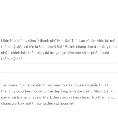
Hiện Mark đang sống ở thành phố Mae Sai, Thái Lan và làm việc tại một
thẩm mỹ viện có tên là Sukhumvit Soi 19. Anh chàng đẹp trai cũng thừa
nhận, chính bản thân cũng đã từng thực hiện một số ca phẫu thuật
thẩm mỹ nhỏ.
Tuy nhiên, mọi người đều thừa nhận cho dù con gái có phẫu thuật
thẩm mỹ cũng hiếm có ai có thể đẹp long lanh được như Mark. Đằng
này, ở vai trò nam hay nữ, Mark đều vượt xa tiêu chuẩn, trở thành một
chàng trai hay một thiếu nữ đều rất hoàn mỹ.