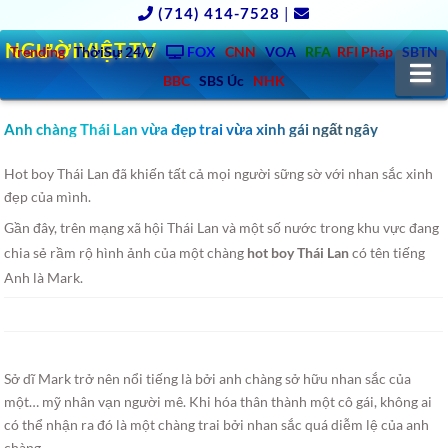
(714) 414-7528
|
NGƯỜIVIỆT.TV
Trending
ThờiSự 24/7
FOX
CNN
VOA
RFA
RFI Pháp
SBTN
N
BBC
SBS Úc
NHK
Anh chàng Thái Lan vừa đẹp trai vừa xinh gái ngất ngây
Hot boy Thái Lan đã khiến tất cả mọi người sững sờ với nhan sắc xinh
đẹp của mình.
Gần đây, trên mạng xã hội Thái Lan và một số nước trong khu vực đang
chia sẻ rầm rộ hình ảnh của một chàng
hot boy Thái Lan
có tên tiếng
Anh là Mark.
Sở dĩ Mark trở nên nổi tiếng là bởi anh chàng sở hữu nhan sắc của
một… mỹ nhân vạn người mê. Khi hóa thân thành một cô gái, không ai
có thể nhận ra đó là một chàng trai bởi nhan sắc quá diễm lệ của anh
chàng.