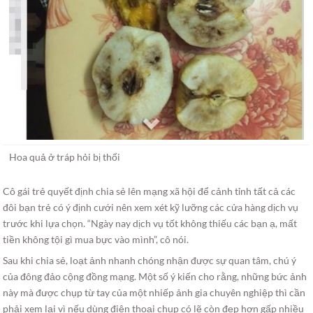
Hoa quả ở tráp hỏi bị thối
Cô gái trẻ quyết định chia sẻ lên mạng xã hội để cảnh tỉnh tất cả các
đôi bạn trẻ có ý định cưới nên xem xét kỹ lưỡng các cửa hàng dịch vụ
trước khi lựa chọn. “Ngày nay dịch vụ tốt không thiếu các bạn ạ, mất
tiền không tội gì mua bực vào mình”, cô nói.
Sau khi chia sẻ, loạt ảnh nhanh chóng nhận được sự quan tâm, chú ý
của đông đảo cộng đồng mạng. Một số ý kiến cho rằng, những bức ảnh
này mà được chụp từ tay của một nhiếp ảnh gia chuyên nghiệp thì cần
phải xem lại vì nếu dùng điện thoại chụp có lẽ còn đẹp hơn gấp nhiều