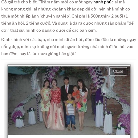
Cô gái trẻ cho biết, “Trăm năm mới có một ngày
hạnh phú
c ai mà
không mong ghi lại những khoảnh khắc đẹp để đời nên nhà mình có
thuê một nhiếp ảnh “chuyên nghiệp”. Chi phí là 500nghìn/ 2 buổi (1
tiếng ăn hỏi, 2 tiếng cưới). Và đúng là đã ra được những sản phẩm “để
đời” thật sự, mình có đăng ở dưới để các bạn xem.
Đính chính với các bạn, nhà mình đi ăn hỏi , đón dâu đều là những ngày
nắng đẹp, mình sợ không nói mọi người tưởng nhà mình đi ăn hỏi vào
ban đêm, hay là lúc mưa giông bão giật”.