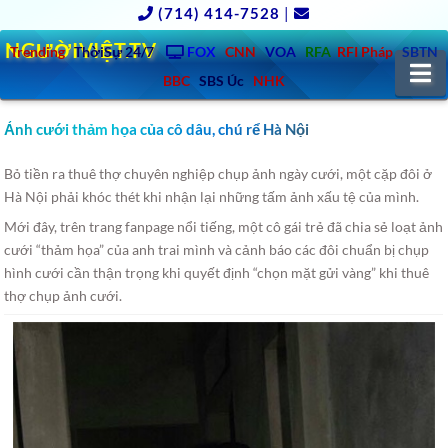
(714) 414-7528
|
NGƯỜIVIỆT.TV
Trending
ThờiSự 24/7
FOX
CNN
VOA
RFA
RFI Pháp
SBTN
N
BBC
SBS Úc
NHK
Ảnh cưới thảm họa của cô dâu, chú rể Hà Nội
Bỏ tiền ra thuê thợ chuyên nghiệp chụp ảnh ngày cưới, một cặp đôi ở
Hà Nội phải khóc thét khi nhận lại những tấm ảnh xấu tệ của mình.
Mới đây, trên trang fanpage nổi tiếng, một cô gái trẻ đã chia sẻ loạt ảnh
cưới “thảm họa” của anh trai mình và cảnh báo các đôi chuẩn bị chụp
hình cưới cần thận trọng khi quyết định “chọn mặt gửi vàng” khi thuê
thợ chụp ảnh cưới.