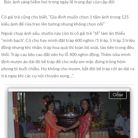
Bức ảnh sáng hiếm hoi trong ngày lễ trọng đại của cặp đôi
Cô gái trẻ cũng cho biết, “Gia đình muốn chọn 1 tấm ảnh trong 125
kiểu ảnh để rửa treo lên tường nhưng không chọn nổi”
Ngoài chụp ảnh xấu, studio này còn bị cô gái trẻ “tố” làm ăn thiếu
“minh bạch”. Cô cho hay mình đặt tráp 600 nghìn /1 tráp, 5 tráp 3 triệu
đồng nhưng khi nhận, tráp hoa quả thì toàn bộ xoài, táo bên trong đều
thối. Tráp cau kêu cau đắt nên họ lỗ 400 nghìn đồng. Thêm nữa mình
định mượn áo dài đỏ bê tráp để cho mấy em mặc đứng trông hòm
phong bì buổi chiều. Họ không cho mượn, bắt đội bê tráp cởi áo dài ra
trả ngay khi các cụ nói chuyện xong…”.