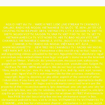
NGUOI VIET dot TV :: WATCH FREE 1,000 LIVE STREAM TV CHANNELS
ONLINE, RADIO HẢI NGOẠI, VIETNAMESE TV, QUỐC TẾ, XEM LẠI TẤT CẢ
CHƯƠNG TRÌNH ĐÃ PHÁT: SBTN, VIETFACETV, LITTLE SAIGON TV, VIET TV,
VIETV, NGUOI VIET TV, SAIGON TV, VNA TV, VIET PHO TV, IBC TV, SET TV,
VIETNAM AMERICA TV, VIET NEWS TV, VBS TV, BAO NGUOI VIET, VIET
CHANNELS, VIETNAMESE CHANNELS, VIETV,...
NGUOIVIE.TV
XEM FREE 981
CHANNELS TV / RADIO HẢI NGOẠI, VIỆT NAM, MỸ, ÂU Á …..
WWW.NGUOIVIET.TV ::: XEM FREE 981 CHANNELS TV / RADIO HẢI NGOẠI,
VIỆT NAM, MỸ, ÂU Á ….is a Vietnamese video search engine that indexing
and organizing videos uploaded to the web. NguoiViet.TV is absolutely legal
and contain only embed videos from legal and public domains on the Internet
such as filmon , Viettv24, dailymotion.com, myspace.com, yahoo.com,
google.com, tudou.com, veoh, saigon tv, youku.com, youtube.com, Saigon TV,
VietFace TV, VBS, SBTN and others. We do not host or upload any video,
films, media files (avi, mov, flv, mpg, mpeg, divx, dvd rip, mp3, mp4, torrent,
ipod, psp), NguoiViet.TV is not responsible for the accuracy, compliance,
copyright, legality, decency, or any other aspect of the content of other
linked sites. If you have any legal issues please contact appropriate media
file owners / hosters. All logos and trademarks contained herein are the
property of their respective owners. iptv download, uno iptv apk,uno iptv for
kodi, uno iptv box, uno iptv for windows, uno iptv samsung smart tv, uno iptv
app for pc,uno iptv for smart tv,uno iptv for windows 10,FREE Vietnamese tv
box,FREE itv viet box,viet ip box review, vietnamese smart tv box,
vietnamese android tv box, viet tv 24 box, VIETNAMESE TV, VIETNAMESE TV
CHANNEL, able box for vietnamese channel, vietnamese tv on roku, watch