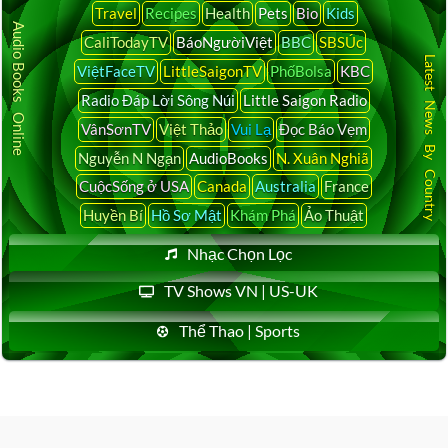
Travel
Recipes
Health
Pets
Bio
Kids
Audio Books Online
CaliTodayTV
BáoNgườiViệt
BBC
SBSÚc
Latest News By Country
ViệtFaceTV
LittleSaigonTV
PhốBolsa
KBC
Radio Đáp Lời Sông Núi
Little Saigon Radio
VânSơnTV
Việt Thảo
Vui Lạ
Đọc Báo Vẹm
Nguyễn N Ngạn
AudioBooks
N. Xuân Nghiã
CuộcSống ở USA
Canada
Australia
France
Huyền Bí
Hồ Sơ Mật
Khám Phá
Ảo Thuật
Nhạc Chọn Lọc
TV Shows VN | US-UK
Thể Thao | Sports