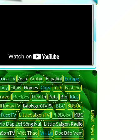
frica TV
Asia
Arabic
Español
Europe
unny
Films
Homes
Cars
Tech
Fashion
ravel
Recipes
Health
Pets
Bio
Kids
liTodayTV
BáoNgườiViệt
BBC
SBSÚc
Latest News By Country
tFaceTV
LittleSaigonTV
PhốBolsa
KBC
io Đáp Lời Sông Núi
Little Saigon Radio
nSơnTV
Việt Thảo
Vui Lạ
Đọc Báo Vẹm