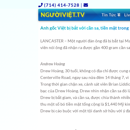
(714) 414-7528
|
NGƯỜIVIỆT.TV
Tin Tức
Li
Anh gốc Việt bị bắt với cần sa, tiền mặt trong
LANCASTER – Một người đàn ông đã bị bắt tại Man
viên nói ông đã nhận ra được gần 400 gram cần sa
Andrew Hoàng
Drew Hoàng, 30 tuổi, không có địa chỉ được cung 
Centerville Road, ngay sau nửa đêm 14 tháng 7, vì
Trong thời gian chặn xe, cảnh sát viên Brian Lidd
bạc của Drew Hoàng. Drew nhìn nhận cần sa đó là 
Drew bị bắt giam, và cần sa, được chia thành nhiều
thu một số bó tiền mặt tổng cộng là $1,440 Mỹ ki
Drew bị cáo buộc với một tội danh sở hữu với ý đị