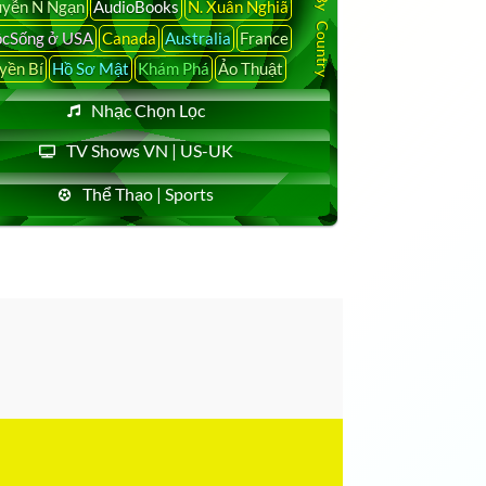
yễn N Ngạn
AudioBooks
N. Xuân Nghiã
cSống ở USA
Canada
Australia
France
yền Bí
Hồ Sơ Mật
Khám Phá
Ảo Thuật
Nhạc Chọn Lọc
TV Shows VN | US-UK
Thể Thao | Sports