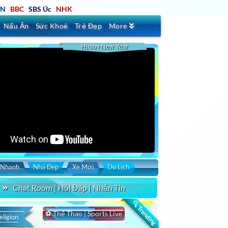
TN
BBC
SBS Úc
NHK
Nấu Ăn
Sức Khoẻ
Trẻ Đẹp
More
Happy New Year
 Nhanh
Nhà Đẹp
Xe Mới
Du Lịch
Chat Room | Hỏi Đáp | Nhắn Tin
🔍 Trending
⚽ Thể Thao | Sports Live
eligion