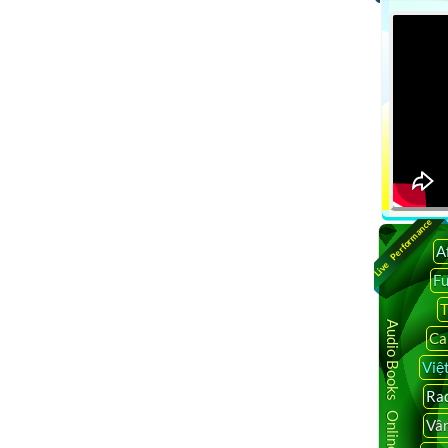
Live Performance
A
F
T
Audio Books Online
Ca
Việ
Rad
Vâ