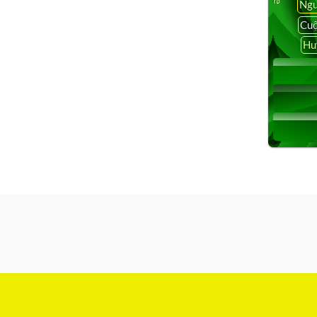
Ngu
Cuộ
Hu