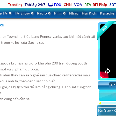
Trending
ThờiSự 24/7
FOX
CNN
VOA
RFA
RFI Pháp
SB
ve TV
TV Show
Radio
Film
Nhạc
Hài Kịch
Karaoke
 xe
2026
or Township, tiểu bang Pennsylvania, sau khi một cảnh sát
 trong xe hơi của đương sự.
cấp, đã bị chặn lại trong khu phố 200 trên đường South
 một vụ vi phạm dụng cụ.
ick nhìn thấy cần sa ở ghế sau của chiếc xe Mercedes màu
của anh ta, theo cảnh sát cho biết.
Tin
 gói, đã bị tịch thu để làm bằng chứng. Cảnh sát cũng tịch
m.
nh cung cấp cần sa.
Tôn Giáo - R