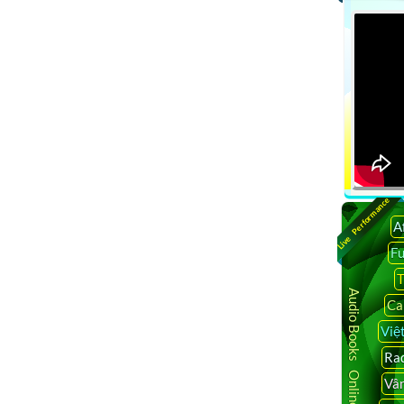
Live Performance
A
F
T
Audio Books Online
Ca
Việ
Rad
Vâ