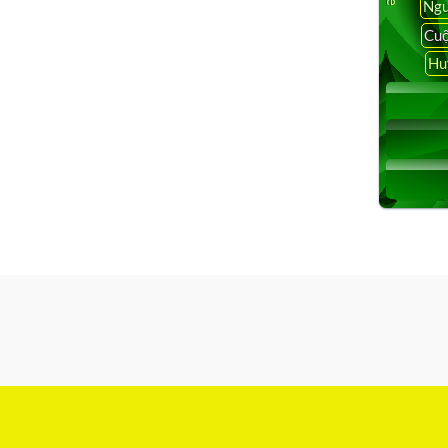
Ngu
Cuộ
Hu