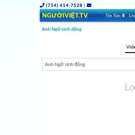
(714) 414-7528
|
NGƯỜIVIỆT.TV
Tin Tức
Li
Anh Ngữ sinh động
Vid