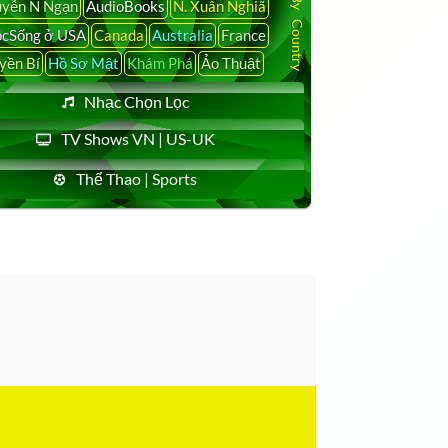
yễn N Ngạn
AudioBooks
N. Xuân Nghiã
cSống ở USA
Canada
Australia
France
yền Bí
Hồ Sơ Mật
Khám Phá
Ảo Thuật
Nhạc Chọn Lọc
TV Shows VN | US-UK
Thể Thao | Sports