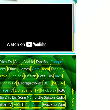
Search
frica TV
Asia
Arabic
Español
Europe
unny
Films
Homes
Cars
Tech
Fashion
ravel
Recipes
Health
Pets
Bio
Kids
liTodayTV
BáoNgườiViệt
BBC
SBSÚc
Latest News By Country
tFaceTV
LittleSaigonTV
PhốBolsa
KBC
io Đáp Lời Sông Núi
Little Saigon Radio
nSơnTV
Việt Thảo
Vui Lạ
Đọc Báo Vẹm