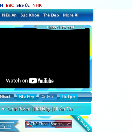
TN
BBC
SBS Úc
NHK
Nấu Ăn
Sức Khoẻ
Trẻ Đẹp
More
Happy New Year
 Nhanh
Nhà Đẹp
Xe Mới
Du Lịch
Chat Room | Hỏi Đáp | Nhắn Tin
rt by
Duration
Uploaded
🔍 Trending
⚽ Thể Thao | Sports Live
eligion