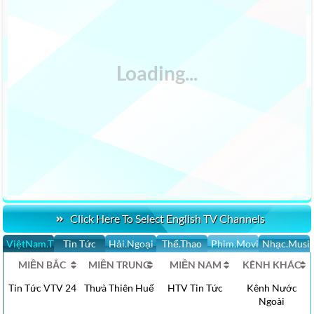
Click Here To Select English TV Channels
ViệtNam.TV
Tin Tức
Hải.Ngoại
Thể.Thao
Phim.Movies
Nhạc.Musi
MIỀN BẮC
MIỀN TRUNG
MIỀN NAM
KÊNH KHÁC
Tin Tức VTV 24
Thưà Thiên Huế
HTV Tin Tức
Kênh Nước
Ngoài