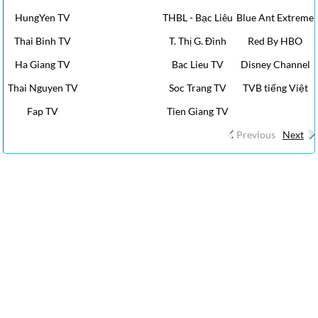
HungYen TV
THBL - Bạc Liêu
Blue Ant Extreme
Thai Binh TV
T. Thị G. Đình
Red By HBO
Ha Giang TV
Bac Lieu TV
Disney Channel
Thai Nguyen TV
Soc Trang TV
TVB tiếng Việt
Fap TV
Tien Giang TV
Previous
Next
CLICK HERE XEM YOUTUBE VIDEOS CHANNEL Tin tức báo Thanh
Niên – Đọc tin mới online – tin nhanh – tin 24h – thời sự
Kênh YouTube chính thức của Báo Thanh Niên.
Tin Hoa Kỳ, Tin Thế Giới, Tin Việt Nam Tin nhanh nhất, cập nhật 24h,
San Jose, Việt Nam, Chính sự Việt Nam, Cộng Đồng Cập nhật tin tức
của người Việt Hải ngoại trên thế giới, Breaking News, Tin Cali Ngày
Nay
Nhật Báo Calitoday ::: Tin nhanh nhất, cập nhật 24h, San Jose, Việt
Nam, Chính sự Việt Nam, Hoa Kỳ, Thế Giới, người Việt ở Mỹ, rao vặt,