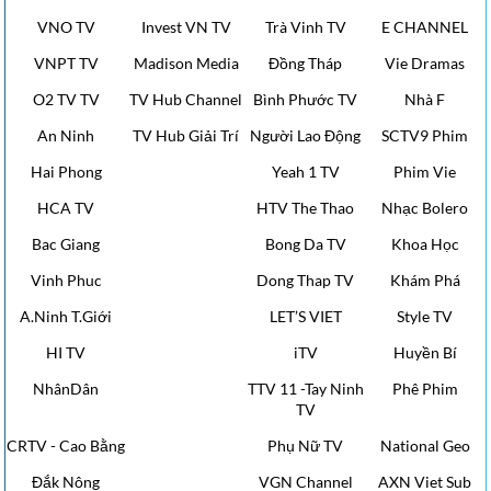
VNO TV
Invest VN TV
Trà Vinh TV
E CHANNEL
VNPT TV
Madison Media
Đồng Tháp
Vie Dramas
O2 TV TV
TV Hub Channel
Bình Phước TV
Nhà F
An Ninh
TV Hub Giải Trí
Người Lao Động
SCTV9 Phim
Hai Phong
Yeah 1 TV
Phim Vie
HCA TV
HTV The Thao
Nhạc Bolero
Bac Giang
Bong Da TV
Khoa Học
Vinh Phuc
Dong Thap TV
Khám Phá
A.Ninh T.Giới
LET’S VIET
Style TV
HI TV
iTV
Huyền Bí
NhânDân
TTV 11 -Tay Ninh
Phê Phim
TV
CRTV - Cao Bằng
Phụ Nữ TV
National Geo
Đắk Nông
VGN Channel
AXN Viet Sub