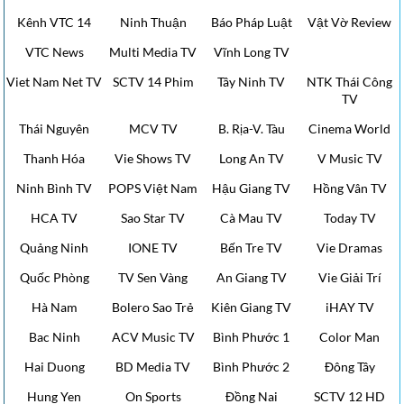
Kênh VTC 14
Ninh Thuận
Báo Pháp Luật
Vật Vờ Review
VTC News
Multi Media TV
Vĩnh Long TV
Viet Nam Net TV
SCTV 14 Phim
Tây Ninh TV
NTK Thái Công
TV
Thái Nguyên
MCV TV
B. Rịa-V. Tàu
Cinema World
Thanh Hóa
Vie Shows TV
Long An TV
V Music TV
Ninh Bình TV
POPS Việt Nam
Hậu Giang TV
Hồng Vân TV
HCA TV
Sao Star TV
Cà Mau TV
Today TV
Quảng Ninh
IONE TV
Bến Tre TV
Vie Dramas
Quốc Phòng
TV Sen Vàng
An Giang TV
Vie Giải Trí
Hà Nam
Bolero Sao Trẻ
Kiên Giang TV
iHAY TV
Bac Ninh
ACV Music TV
Bình Phước 1
Color Man
Hai Duong
BD Media TV
Bình Phước 2
Đông Tây
Hung Yen
On Sports
Đồng Nai
SCTV 12 HD