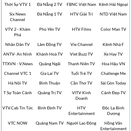
Thời Sự VTV 1
Đà Nẵng 2 TV
FBNC Việt Nam
Kênh Hải Ngoại
Six News
Đà Nẵng 1 TV
HTV Giải Trí
NTD Việt Nam
Channel
VTV 2 - Khám
Phú Yên TV
HTV Films
Color Man TV
Phá
Nhân Dân TV
Lâm Đồng TV
Vie Channel
Kênh Nhà F
ANTV- An Ninh
Khánh Hoà TV
Viet Buzz TV
Xe Hay TV
TTXVN - V.News
Quảng Ngãi
Thanh Niên TV
Hoa Hậu VN
Channel VTC 1
Gia Lai TV
Tuổi Trẻ TV
Challenge Me
Hà Nội TV
Bình Thuận
Cần Thơ TV
Sài Gòn Today
T Sự Toàn Cảnh
Quảng Trị TV
VITV Kinh
Cảnh Đẹp TV
Doanh
VTV.Cab Tin Tức
Bình Định TV
HTV
Độc Lạ Bình
Entertainment
Dương
VTC NOW
Quảng Nam TV
Người Lao Động
Hồng Vân
Entertainment