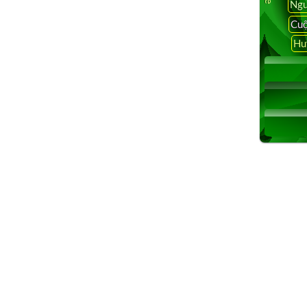
Ngu
tface tv live, vietface vstar,vietface tv box,vietface mall …
Cuộ
Hu
 saigontv, sai gon tv, saigon tv 57.5, saigontv57 5,saigontv,
tv livestream,live streaming, sbtn, sbtn tv online, sbtn viet
channel, sbtn satellite, sbtn morning, vietface tv
ar,vietface tv box,vietface mall,vietface network,vietface tv
e tv online,vietnamese internet tv,watch vietnamese tv
an tv,vietnamese tv box, vietnamese tv online
e, vietnamese internet tv, watch vietnamese tv online free,
amese tv box, vietnamese tv online streaming,vietnamese tv
, watch vietnamese tv online free, vietnamese tv
vietnamese tv online streaming,vietnamese tv xbmc,
ietnamese tv channels, watch vietnamese tv online free,
 vietnamese internet tv, watch vietnamese tv online free,
tnamese tv box, vietnamese tv online streaming, vietnamese
coi phim truyện Hồng Kông, Hàn Quốc, Việt Nam, phật pháp,
hầu hết mọi phương tiện như Iphone, Android phone,
onic, Sony, Roku, Amazon Fire TV, Amazon Fire Stick,thong