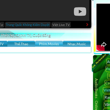
Tứ
Trung Quốc Không Kiểm Duyệt
Việt Live TV
FOX
 Thời Sự, Chính Trị, Cuộc Sống
TV
Thể.Thao
Phim.Movies
Nhạc.Music
Live Performance
A
F
AY NHẤT ,Trung Tâm Asia YOUTUBE VIDEO CHANNEL
T
 nhất, cập nhật 24h, San Jose, Việt Nam, Chính sự Việt Nam,
Audio Books Online
Ca
oại trên thế giới, Breaking News, Tin Cali Ngày Nay
Việ
24h, San Jose, Việt Nam, Chính sự Việt Nam, Hoa Kỳ, Thế
Rad
ự, phỏng vấn, ca nhạc, …
calitoday online, calitoday website, calitoday news view
Vâ
tv, sbtn live, sbtn bep nha ta nau, sbtn channel, sbtn satellite,