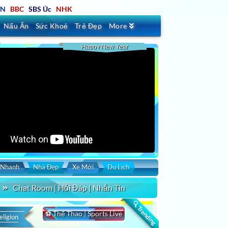
TN
BBC
SBS Úc
NHK
Nấu Ăn
Sức Khoẻ
Trẻ Đẹp
More
Happy New Year
 Nhanh
Nhà Đẹp
Xe Mới
Du Lịch
Chat Room | Hỏi Đáp | Nhắn Tin
🔍 Trending
⚽ Thể Thao | Sports Live
eligion