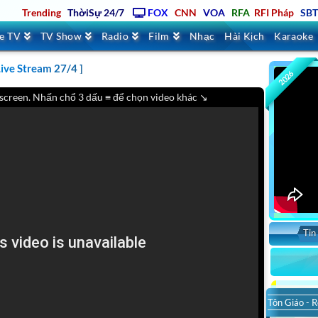
Trending
ThờiSự 24/7
FOX
CNN
VOA
RFA
RFI Pháp
SB
ve TV
TV Show
Radio
Film
Nhạc
Hài Kịch
Karaoke
I NHẤT HAY NHẤT ,Trung Tâm Asia YOUTUBE VIDEO
ve Stream 27/4 ]
2026
 screen. Nhấn chổ 3 dấu ≡ để chọn video khác ↘
Tin
Tôn Giáo - R