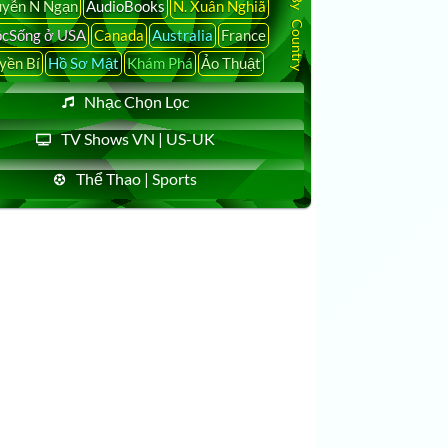
yễn N Ngạn
AudioBooks
N. Xuân Nghiã
cSống ở USA
Canada
Australia
France
yền Bí
Hồ Sơ Mật
Khám Phá
Ảo Thuật
Nhạc Chọn Lọc
TV Shows VN | US-UK
Thể Thao | Sports