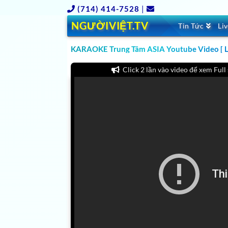
(714) 414-7528
|
NGƯỜIVIỆT.TV
Tin Tức
Li
CLICK HERE XEM TV ASIA KARAOKE SHOWS MỚ
CHANNEL
KARAOKE Trung Tâm ASIA Youtube Video [ Li
Click 2 lần vào video để xem Full