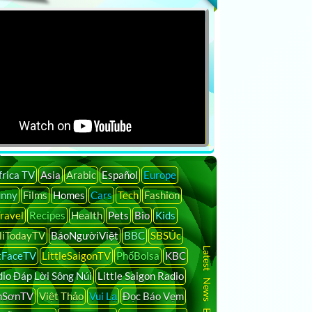
 News
MSNBC
ABC
NBC
CNN
CBS
PBS
C-SPAN
CNBC
TMZ
H
frica TV
Asia
Arabic
Español
Europe
unny
Films
Homes
Cars
Tech
Fashion
ravel
Recipes
Health
Pets
Bio
Kids
liTodayTV
BáoNgườiViệt
BBC
SBSÚc
Latest News By Country
tFaceTV
LittleSaigonTV
PhốBolsa
KBC
io Đáp Lời Sông Núi
Little Saigon Radio
nSơnTV
Việt Thảo
Vui Lạ
Đọc Báo Vẹm