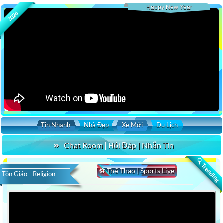
Happy New Year
2026
Tin Nhanh
Nhà Đẹp
Xe Mới
Du Lịch
Chat Room | Hỏi Đáp | Nhắn Tin
🔍 Trending
⚽ Thể Thao | Sports Live
Tôn Giáo - Religion