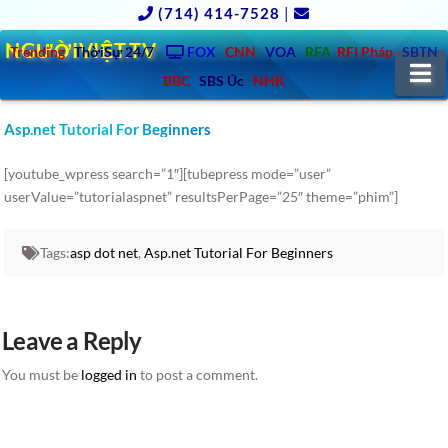
(714) 414-7528
|
NGƯỜIVIỆT.TV
Trending
ThờiSự 24/7
FOX
CNN
VOA
RFA
RFI Pháp
SBTN
N
BBC
SBS Úc
NHK
Asp.net Tutorial For Beginners
[youtube_wpress search=”1″][tubepress mode=”user”
userValue=”tutorialaspnet” resultsPerPage=”25″ theme=”phim”]
Tags:
asp dot net
,
Asp.net Tutorial For Beginners
Leave a Reply
You must be
logged in
to post a comment.