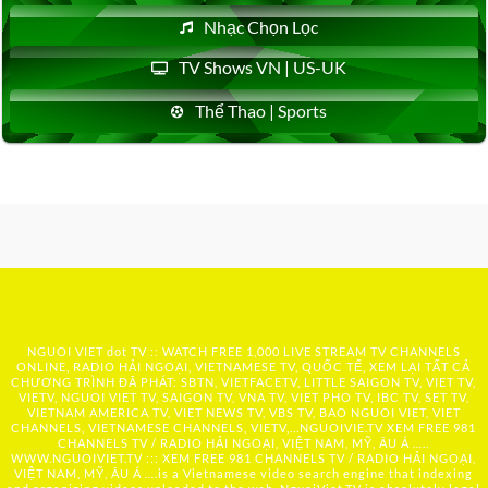
Nhạc Chọn Lọc
TV Shows VN | US-UK
Thể Thao | Sports
NGUOI VIET dot TV :: WATCH FREE 1,000 LIVE STREAM TV CHANNELS
ONLINE, RADIO HẢI NGOẠI, VIETNAMESE TV, QUỐC TẾ, XEM LẠI TẤT CẢ
CHƯƠNG TRÌNH ĐÃ PHÁT: SBTN, VIETFACETV, LITTLE SAIGON TV, VIET TV,
VIETV, NGUOI VIET TV, SAIGON TV, VNA TV, VIET PHO TV, IBC TV, SET TV,
VIETNAM AMERICA TV, VIET NEWS TV, VBS TV, BAO NGUOI VIET, VIET
CHANNELS, VIETNAMESE CHANNELS, VIETV,...
NGUOIVIE.TV
XEM FREE 981
CHANNELS TV / RADIO HẢI NGOẠI, VIỆT NAM, MỸ, ÂU Á …..
WWW.NGUOIVIET.TV ::: XEM FREE 981 CHANNELS TV / RADIO HẢI NGOẠI,
VIỆT NAM, MỸ, ÂU Á ….is a Vietnamese video search engine that indexing