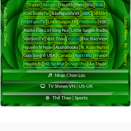
Travel
Recipes
Health
Pets
Bio
Kids
Audio Books Online
CaliTodayTV
BáoNgườiViệt
BBC
SBSÚc
Latest News By Country
ViệtFaceTV
LittleSaigonTV
PhốBolsa
KBC
Radio Đáp Lời Sông Núi
Little Saigon Radio
VânSơnTV
Việt Thảo
Vui Lạ
Đọc Báo Vẹm
Nguyễn N Ngạn
AudioBooks
N. Xuân Nghiã
CuộcSống ở USA
Canada
Australia
France
Huyền Bí
Hồ Sơ Mật
Khám Phá
Ảo Thuật
Nhạc Chọn Lọc
TV Shows VN | US-UK
Thể Thao | Sports