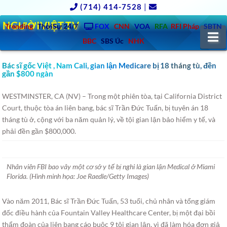
(714) 414-7528
|
NGƯỜIVIỆT.TV
Trending
ThờiSự 24/7
FOX
CNN
VOA
RFA
RFI Pháp
SBTN
N
BBC
SBS Úc
NHK
Bác sĩ gốc Việt , Nam Cali, gian lận Medicare bị 18 tháng tù, đền
gần $800 ngàn
WESTMINSTER, CA (NV) – Trong một phiên tòa, tại California District
Court, thuộc tòa án liên bang, bác sĩ Trần Đức Tuấn, bị tuyên án 18
tháng tù ở, cộng với ba năm quản lý, về tội gian lận bảo hiểm y tế, và
phải đền gần $800,000.
Nhân viên FBI bao vây một cơ sở y tế bị nghi là gian lận Medical ở Miami
Florida. (Hình minh họa: Joe Raedle/Getty Images)
Vào năm 2011, Bác sĩ Trần Đức Tuấn, 53 tuổi, chủ nhân và tổng giám
đốc điều hành của Fountain Valley Healthcare Center, bị một đại bồi
thẩm đoàn của liên bang cáo buộc 9 tội gian lận, vì đã làm hóa đơn giả