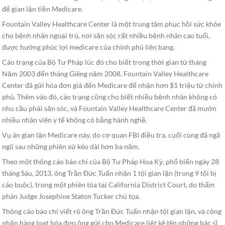
để gian lận tiền Medicare.
Fountain Valley Healthcare Center là một trung tâm phục hồi sức khỏe
cho bệnh nhân ngoại trú, nơi săn sóc rất nhiều bệnh nhân cao tuổi,
được hưởng phúc lợi medicare của chính phủ liên bang.
Cáo trạng của Bộ Tư Pháp lúc đó cho biết trong thời gian từ tháng
Năm 2003 đến tháng Giêng năm 2008, Fountain Valley Healthcare
Center đã gửi hóa đơn giả đến Medicare để nhận hơn $1 triệu từ chính
phủ. Thêm vào đó, cáo trạng cũng cho biết nhiều bệnh nhân không có
nhu cầu phải săn sóc, và Fountain Valley Healthcare Center đã mướn
nhiều nhân viên y tế không có bằng hành nghề.
Vụ án gian lận Medicare này, do cơ quan FBI điều tra, cuối cùng đã ngã
ngũ sau những phiên xử kéo dài hơn ba năm.
Theo một thông cáo báo chí của Bộ Tư Pháp Hoa Kỳ, phổ biến ngày 28
tháng Sáu, 2013, ông Trần Đức Tuấn nhận 1 tội gian lận (trong 9 tội bị
cáo buộc), trong một phiên tòa tại California District Court, do thẩm
phán Judge Josephine Staton Tucker chủ tọa.
Thông cáo báo chí viết rõ ông Trần Đức Tuấn nhận tội gian lận, và công
nhận hàng loạt hóa đơn ông gửi cho Medicare liệt kê tên những bác sĩ