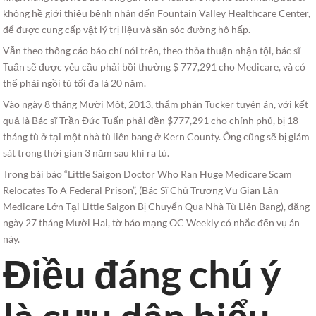
không hề giới thiệu bệnh nhân đến Fountain Valley Healthcare Center,
để được cung cấp vật lý trị liệu và săn sóc đường hô hấp.
Vẫn theo thông cáo báo chí nói trên, theo thỏa thuận nhận tội, bác sĩ
Tuấn sẽ được yêu cầu phải bồi thường $ 777,291 cho Medicare, và có
thể phải ngồi tù tối đa là 20 năm.
Vào ngày 8 tháng Mười Một, 2013, thẩm phán Tucker tuyên án, với kết
quả là Bác sĩ Trần Đức Tuấn phải đền $777,291 cho chính phủ, bị 18
tháng tù ở tại một nhà tù liên bang ở Kern County. Ông cũng sẽ bị giám
sát trong thời gian 3 năm sau khi ra tù.
Trong bài báo “Little Saigon Doctor Who Ran Huge Medicare Scam
Relocates To A Federal Prison”, (Bác Sĩ Chủ Trương Vụ Gian Lận
Medicare Lớn Tại Little Saigon Bị Chuyển Qua Nhà Tù Liên Bang), đăng
ngày 27 tháng Mười Hai, tờ báo mạng OC Weekly có nhắc đến vụ án
này.
Điều đáng chú ý