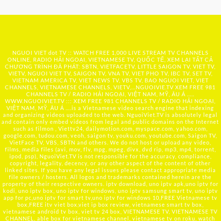
NGUOI VIET dot TV :: WATCH FREE 1,000 LIVE STREAM TV CHANNELS
ONLINE, RADIO HẢI NGOẠI, VIETNAMESE TV, QUỐC TẾ, XEM LẠI TẤT CẢ
CHƯƠNG TRÌNH ĐÃ PHÁT: SBTN, VIETFACETV, LITTLE SAIGON TV, VIET TV,
VIETV, NGUOI VIET TV, SAIGON TV, VNA TV, VIET PHO TV, IBC TV, SET TV,
VIETNAM AMERICA TV, VIET NEWS TV, VBS TV, BAO NGUOI VIET, VIET
CHANNELS, VIETNAMESE CHANNELS, VIETV,...
NGUOIVIE.TV
XEM FREE 981
CHANNELS TV / RADIO HẢI NGOẠI, VIỆT NAM, MỸ, ÂU Á …..
WWW.NGUOIVIET.TV ::: XEM FREE 981 CHANNELS TV / RADIO HẢI NGOẠI,
VIỆT NAM, MỸ, ÂU Á ….is a Vietnamese video search engine that indexing
and organizing videos uploaded to the web. NguoiViet.TV is absolutely legal
and contain only embed videos from legal and public domains on the Internet
such as filmon , Viettv24, dailymotion.com, myspace.com, yahoo.com,
google.com, tudou.com, veoh, saigon tv, youku.com, youtube.com, Saigon TV,
VietFace TV, VBS, SBTN and others. We do not host or upload any video,
films, media files (avi, mov, flv, mpg, mpeg, divx, dvd rip, mp3, mp4, torrent,
ipod, psp), NguoiViet.TV is not responsible for the accuracy, compliance,
copyright, legality, decency, or any other aspect of the content of other
linked sites. If you have any legal issues please contact appropriate media
file owners / hosters. All logos and trademarks contained herein are the
property of their respective owners. iptv download, uno iptv apk,uno iptv for
kodi, uno iptv box, uno iptv for windows, uno iptv samsung smart tv, uno iptv
app for pc,uno iptv for smart tv,uno iptv for windows 10,FREE Vietnamese tv
box,FREE itv viet box,viet ip box review, vietnamese smart tv box,
vietnamese android tv box, viet tv 24 box, VIETNAMESE TV, VIETNAMESE TV
CHANNEL, able box for vietnamese channel, vietnamese tv on roku, watch