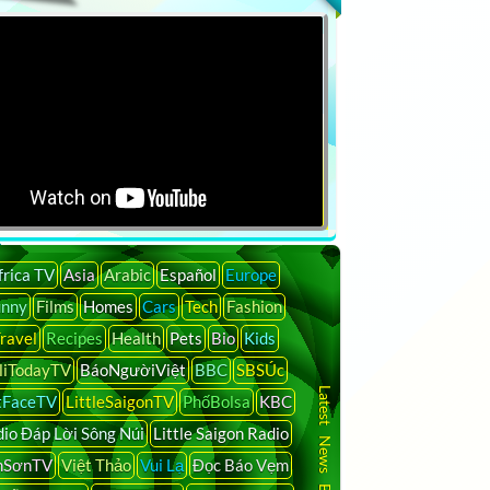
frica TV
Asia
Arabic
Español
Europe
unny
Films
Homes
Cars
Tech
Fashion
ravel
Recipes
Health
Pets
Bio
Kids
liTodayTV
BáoNgườiViệt
BBC
SBSÚc
Latest News By Country
tFaceTV
LittleSaigonTV
PhốBolsa
KBC
io Đáp Lời Sông Núi
Little Saigon Radio
nSơnTV
Việt Thảo
Vui Lạ
Đọc Báo Vẹm