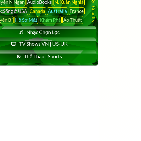
yễn N Ngạn
AudioBooks
N. Xuân Nghiã
cSống ở USA
Canada
Australia
France
yền Bí
Hồ Sơ Mật
Khám Phá
Ảo Thuật
Nhạc Chọn Lọc
TV Shows VN | US-UK
Thể Thao | Sports