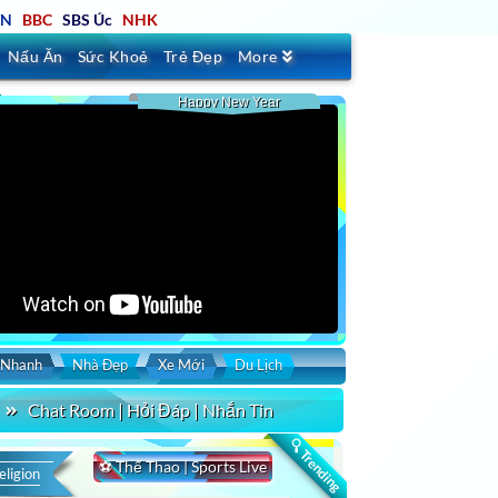
TN
BBC
SBS Úc
NHK
Nấu Ăn
Sức Khoẻ
Trẻ Đẹp
More
Happy New Year
 Nhanh
Nhà Đẹp
Xe Mới
Du Lịch
Chat Room | Hỏi Đáp | Nhắn Tin
🔍 Trending
⚽ Thể Thao | Sports Live
eligion