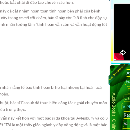
 hoặc bắt phải đi đào tạo chuyên sâu hơn.
sĩ này đã cắt nhầm hoàn toàn tinh hoàn bên phải của bệnh
ạn xảy trong
ca mổ cắt nhầm
, bác sĩ này còn “cố tình che đậy sự
ệnh nhân tưởng lầm “tinh hoàn vẫn còn và vẫn hoạt động tốt
Live Performance
A
F
h nhân rằng tế bào tinh hoàn bị hư hại nhưng lại hoàn toàn
T
hoàn.
Audio Books Online
Ca
thuật, bác sĩ Farouk đã thực hiện công tác ngoài chuyên môn
Việ
iếu trung thực.
Rad
ư vấn này kết hôn với một bác sĩ đa khoa tại Aylesbury và có 3
Vâ
viết “Tôi là một thầy giáo ngành y đầy năng động và là một bác