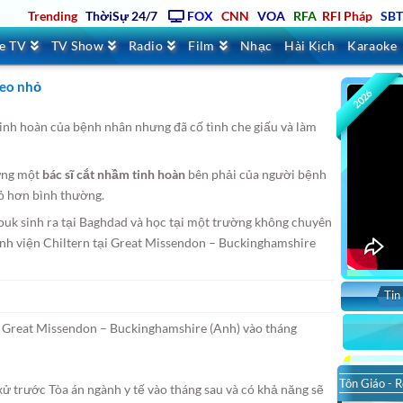
Trending
ThờiSự 24/7
FOX
CNN
VOA
RFA
RFI Pháp
SB
ve TV
TV Show
Radio
Film
Nhạc
Hài Kịch
Karaoke
teo nhỏ
2026
tinh hoàn của bệnh nhân nhưng đã cố tình che giấu và làm
hưng một
bác sĩ cắt nhầm tinh hoàn
bên phải của người bệnh
hỏ hơn bình thường.
ouk sinh ra tại Baghdad và học tại một trường không chuyên
ệnh viện Chiltern tại Great Missendon – Buckinghamshire
Tin
i Great Missendon – Buckinghamshire (Anh) vào tháng
Tôn Giáo - R
 xử trước Tòa án ngành y tế vào tháng sau và có khả năng sẽ