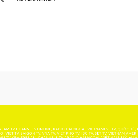
 STREAM TV CHANNELS ONLINE, RADIO HẢI NGOẠI, VIETNAMESE TV, QUỐC TẾ,
OI VIET TV, SAIGON TV, VNA TV, VIET PHO TV, IBC TV, SET TV, VIETNAM AMER
IE.TV
XEM FREE 981 CHANNELS TV / RADIO HẢI NGOẠI, VIỆT NAM, MỸ, ÂU Á