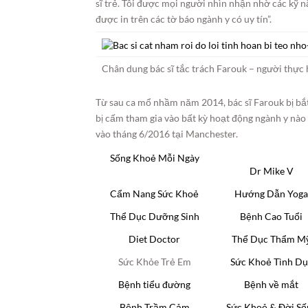
sĩ trẻ. Tôi được mọi người nhìn nhận nhờ các kỹ 
được in trên các tờ báo ngành y có uy tín”.
Chân dung bác sĩ tắc trách Farouk – người thực
Từ sau ca mổ nhầm năm 2014, bác sĩ Farouk bị bắt 
bị cấm tham gia vào bất kỳ hoạt động ngành y nào 
vào tháng 6/2016 tại Manchester.
Sống Khoẻ Mỗi Ngày
Dr Mike V
Cẩm Nang Sức Khoẻ
Hướng Dẫn Yog
Thể Dục Dưỡng Sinh
Bệnh Cao Tuổi
Diet Doctor
Thể Dục Thẩm M
Sức Khỏe Trẻ Em
Sức Khoẻ Tình Dụ
Bệnh tiểu đường
Bệnh về mắt
Bệnh Trầm Cảm
Sức Khoẻ & Đời Số