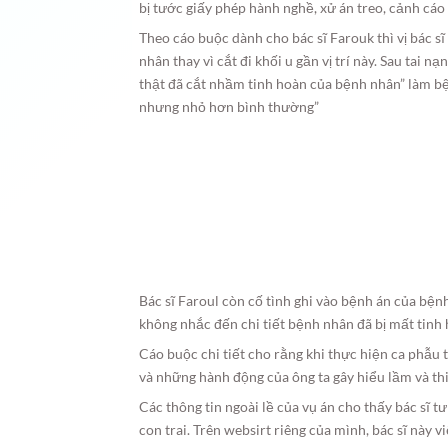
bị tước giấy phép hành nghề, xử án treo, cảnh cáo
Theo cáo buộc dành cho bác sĩ Farouk thì vị bác 
nhân thay vì cắt đi khối u gần vị trí này. Sau tai n
thật đã cắt nhầm tinh hoàn của bệnh nhân” làm b
nhưng nhỏ hơn bình thường”
Bác sĩ Faroul còn cố tình ghi vào bệnh án của bện
không nhắc đến chi tiết bệnh nhân đã bị mất tinh 
Cáo buộc chi tiết cho rằng khi thực hiện ca phẫu 
và những hành động của ông ta gây hiểu lầm và th
Các thông tin ngoài lề của vụ án cho thấy bác sĩ t
con trai. Trên websirt riêng của mình, bác sĩ này 