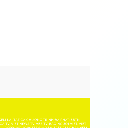
 XEM LẠI TẤT CẢ CHƯƠNG TRÌNH ĐÃ PHÁT: SBTN,
ICA TV, VIET NEWS TV, VBS TV, BAO NGUOI VIET, VIET
 ….. WWW.NGUOIVIET.TV ::: XEM FREE 981 CHANNELS