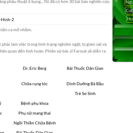
năng phẫu thuật ổ bụng…Tôi đã có hơn 30 bài báo nghiên cứu
Ngu
Cuộ
Hu
 hiện ca mổ nhầm.
phải làm việc trong tình trạng nghiêm ngặt, bị giám sát và
liên quan đến tinh hoàn. Phiên xử bác sĩ Farouk sẽ diễn ra
Dr. Eric Berg
Bài Thuốc Dân Gian
a
Chữa rụng tóc
Dinh Dưỡng Bà Bầu
Trẻ Sơ Sinh
ỹ
Bệnh phụ khoa
c
Phụ nữ mang thai
Ngồi Thiền Chữa Bệnh
ng
Bài Thuốc Dân Gian