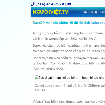
(714) 414-7528
|
NGƯỜIVIỆT.TV
Tin Tức
Li
Bác sĩ ở Anh cắt nhầm rồi đổ lỗi tinh hoàn bị 
Trong một ca phẫu thuật u nang, bác sĩ cắt nhầm 
bệnh nhân tưởng lầm tinh hoàn chỉ bị nhỏ đi.
Được yêu cầu thực hiện ca phẫu thuật u nang n
rồi bao biện rằng tinh hoàn vẫn ở đó, chỉ là teo n
Bác sĩ thực hiện ca phẫu thuật này là Marwan Far
tại Durham. Ca mổ nói trên được thực hiện tại b
(Anh) vào tháng 4/2014.
Ca mổ được thực hiện tại bệnh viện Chiltern tạ
4/2014.
Vị bác sĩ này hiện đang đứng trước nguy cơ bị xét