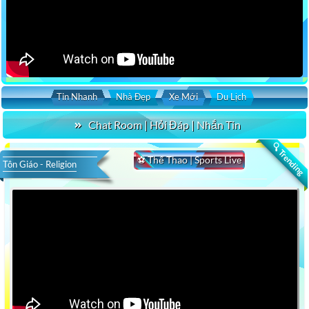
Tin Nhanh
Nhà Đẹp
Xe Mới
Du Lịch
Chat Room | Hỏi Đáp | Nhắn Tin
🔍 Trending
⚽ Thể Thao | Sports Live
Tôn Giáo - Religion