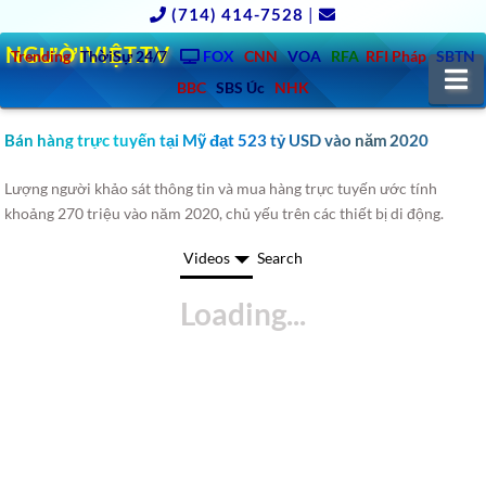
(714) 414-7528
|
NGƯỜIVIỆT.TV
Trending
ThờiSự 24/7
FOX
CNN
VOA
RFA
RFI Pháp
SBTN
N
BBC
SBS Úc
NHK
Bán hàng trực tuyến tại Mỹ đạt 523 tỷ USD vào năm 2020
Lượng người khảo sát thông tin và mua hàng trực tuyến ước tính
khoảng 270 triệu vào năm 2020, chủ yếu trên các thiết bị di động.
Videos
Search