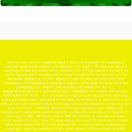
NGUOI VIET dot TV :: WATCH FREE 1,000 LIVE STREAM TV CHANNELS
ONLINE, RADIO HẢI NGOẠI, VIETNAMESE TV, QUỐC TẾ, XEM LẠI TẤT CẢ
CHƯƠNG TRÌNH ĐÃ PHÁT: SBTN, VIETFACETV, LITTLE SAIGON TV, VIET TV,
VIETV, NGUOI VIET TV, SAIGON TV, VNA TV, VIET PHO TV, IBC TV, SET TV,
VIETNAM AMERICA TV, VIET NEWS TV, VBS TV, BAO NGUOI VIET, VIET
CHANNELS, VIETNAMESE CHANNELS, VIETV,...
NGUOIVIE.TV
XEM FREE 981
CHANNELS TV / RADIO HẢI NGOẠI, VIỆT NAM, MỸ, ÂU Á …..
WWW.NGUOIVIET.TV ::: XEM FREE 981 CHANNELS TV / RADIO HẢI NGOẠI,
VIỆT NAM, MỸ, ÂU Á ….is a Vietnamese video search engine that indexing
and organizing videos uploaded to the web. NguoiViet.TV is absolutely legal
and contain only embed videos from legal and public domains on the Internet
such as filmon , Viettv24, dailymotion.com, myspace.com, yahoo.com,
google.com, tudou.com, veoh, saigon tv, youku.com, youtube.com, Saigon TV,
VietFace TV, VBS, SBTN and others. We do not host or upload any video,
films, media files (avi, mov, flv, mpg, mpeg, divx, dvd rip, mp3, mp4, torrent,
ipod, psp), NguoiViet.TV is not responsible for the accuracy, compliance,
copyright, legality, decency, or any other aspect of the content of other