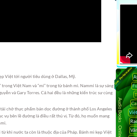
Live Performance
Việt tới người tiêu dùng ở Dallas, Mỹ.
A
F
 trong Việt Nam và “mi” trong từ bánh mì. Nammi là sự sáng
guyễn và Gary Torres. Cả hai đều là những kiến trúc sư cùng
T
Audio Books Online
Ca
 tải chở thực phẩm bán dọc đường ở thành phố Los Angeles
Việ
 vụ bên lề đường là điều rất thú vị. Từ đó, họ muốn mang
Rad
mmi.
Vâ
 từ khi nước ta còn là thuộc địa của Pháp. Bánh mì kẹp Việt