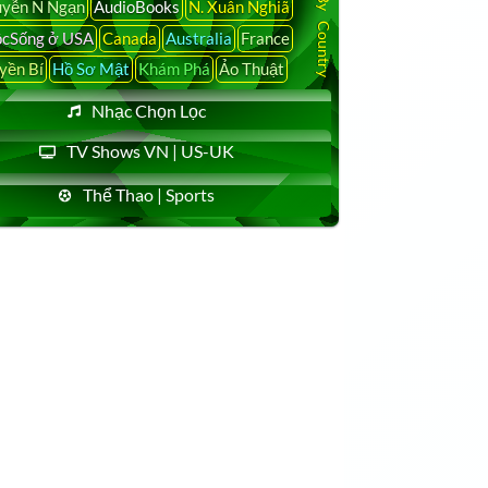
yễn N Ngạn
AudioBooks
N. Xuân Nghiã
cSống ở USA
Canada
Australia
France
yền Bí
Hồ Sơ Mật
Khám Phá
Ảo Thuật
Nhạc Chọn Lọc
TV Shows VN | US-UK
Thể Thao | Sports