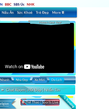
TN
BBC
SBS Úc
NHK
Nấu Ăn
Sức Khoẻ
Trẻ Đẹp
More
Happy New Year
 Nhanh
Nhà Đẹp
Xe Mới
Du Lịch
Chat Room | Hỏi Đáp | Nhắn Tin
🔍 Trending
⚽ Thể Thao | Sports Live
eligion