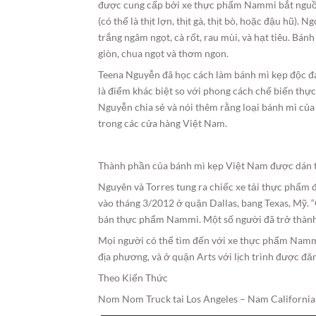
được cung cấp bởi xe thực phẩm Nammi bắt nguồn
(có thể là thịt lợn, thịt gà, thịt bò, hoặc đậu hũ). 
trắng ngâm ngọt, cà rốt, rau mùi, và hạt tiêu. Bán
giòn, chua ngọt và thơm ngon.
Teena Nguyễn đã học cách làm bánh mì kẹp độc đá
là điểm khác biệt so với phong cách chế biến thự
Nguyễn chia sẻ và nói thêm rằng loại bánh mì củ
trong các cửa hàng Việt Nam.
Thành phần của bánh mì kẹp Việt Nam được dán 
Nguyên và Torres tung ra chiếc xe tải thực phẩm 
vào tháng 3/2012 ở quận Dallas, bang Texas, Mỹ. 
bán thực phẩm Nammi. Một số người đã trở thành b
Mọi người có thể tìm đến với xe thực phẩm Nammi
địa phương, và ở quận Arts với lịch trình được 
Theo Kiến Thức
Nom Nom Truck tai Los Angeles – Nam California