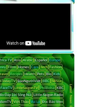
frica TV
Asia
Arabic
Español
Europe
unny
Films
Homes
Cars
Tech
Fashion
ravel
Recipes
Health
Pets
Bio
Kids
liTodayTV
BáoNgườiViệt
BBC
SBSÚc
Latest News By Country
tFaceTV
LittleSaigonTV
PhốBolsa
KBC
io Đáp Lời Sông Núi
Little Saigon Radio
nSơnTV
Việt Thảo
Vui Lạ
Đọc Báo Vẹm