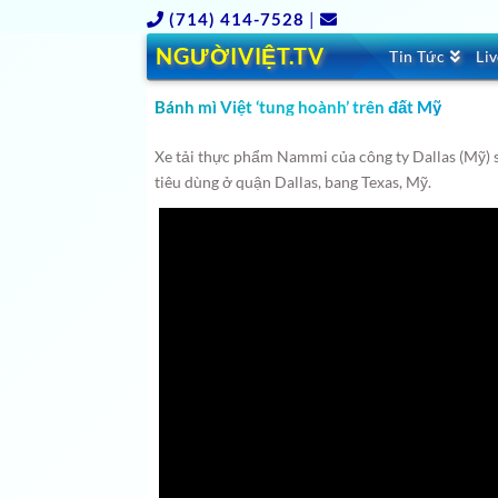
(714) 414-7528
|
NGƯỜIVIỆT.TV
Tin Tức
Li
Bánh mì Việt ‘tung hoành’ trên đất Mỹ
Xe tải thực phẩm Nammi của công ty Dallas (Mỹ)
tiêu dùng ở quận Dallas, bang Texas, Mỹ.