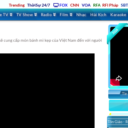
Trending
ThờiSự 24/7
FOX
CNN
VOA
RFA
RFI Pháp
SB
ve TV
TV Show
Radio
Film
Nhạc
Hài Kịch
Karaoke
2026
 sẽ cung cấp món bánh mì kẹp của Việt Nam đến với người
Tin
Tôn Giáo - R