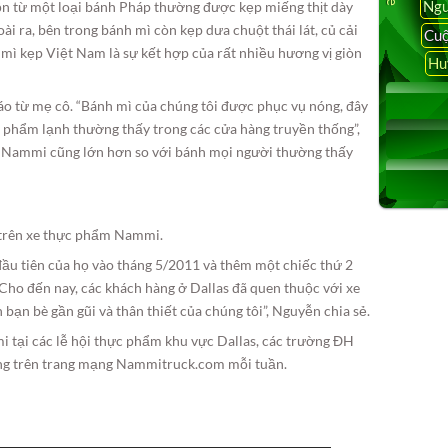
Ngu
 từ một loại bánh Pháp thường được kẹp miếng thịt dày
Ngoài ra, bên trong bánh mì còn kẹp dưa chuột thái lát, củ cải
Cuộ
h mì kẹp Việt Nam là sự kết hợp của rất nhiều hương vị giòn
Hu
o từ mẹ cô. “Bánh mì của chúng tôi được phục vụ nóng, đây
c phẩm lạnh thường thấy trong các cửa hàng truyền thống”,
a Nammi cũng lớn hơn so với bánh mọi người thường thấy
trên xe thực phẩm Nammi.
đầu tiên của họ vào tháng 5/2011 và thêm một chiếc thứ 2
“Cho đến nay, các khách hàng ở Dallas đã quen thuộc với xe
ạn bè gần gũi và thân thiết của chúng tôi”, Nguyễn chia sẻ.
 tại các lễ hội thực phẩm khu vực Dallas, các trường ĐH
đăng trên trang mạng Nammitruck.com mỗi tuần.