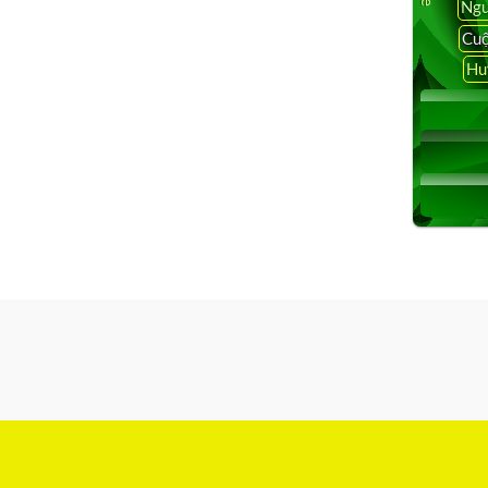
Ngu
Cuộ
Hu