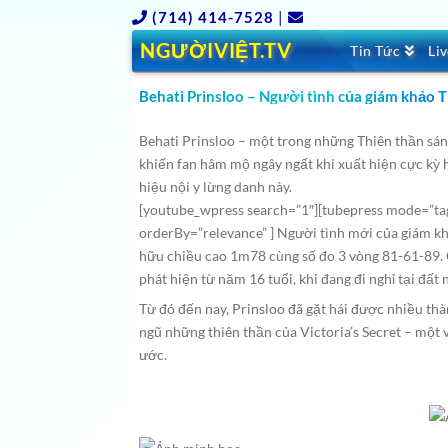
(714) 414-7528
|
NGƯỜIVIỆT.TV
Tin Tức
Li
Behati Prinsloo – Người tình của giám khảo T
Behati Prinsloo – một trong những Thiên thần sáng
khiến fan hâm mộ ngây ngất khi xuất hiện cực kỳ 
hiệu nội y lừng danh này.
[youtube_wpress search=”1″][tubepress mode=”tag
orderBy=”relevance” ] Người tình mới của giám 
hữu chiều cao 1m78 cùng số đo 3 vòng 81-61-89. 
phát hiện từ năm 16 tuổi, khi đang đi nghỉ tại đấ
Từ đó đến nay, Prinsloo đã gặt hái được nhiều thà
ngũ những thiên thần của Victoria’s Secret – một
ước.