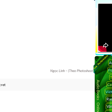
Live Performance
A
F
Ngọc Linh – (Theo Photoshoot
T
Audio Books Online
Ca
cret
Việ
Rad
Vâ