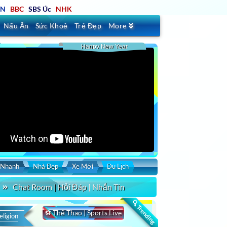
TN
BBC
SBS Úc
NHK
Nấu Ăn
Sức Khoẻ
Trẻ Đẹp
More
Happy New Year
 Nhanh
Nhà Đẹp
Xe Mới
Du Lịch
Chat Room | Hỏi Đáp | Nhắn Tin
🔍 Trending
⚽ Thể Thao | Sports Live
eligion