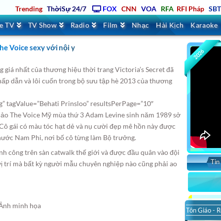
Trending
ThờiSự 24/7
FOX
CNN
VOA
RFA
RFI Pháp
SB
ve TV
TV Show
Radio
Film
Nhạc
Hài Kịch
Karaoke
he Voice sexy với nội y
2026
 giá nhất của thương hiệu thời trang Victoria’s Secret đã
hấp dẫn và lôi cuốn trong bộ sưu tập hè 2013 của thương
” tagValue=”Behati Prinsloo” resultsPerPage=”10″
khảo The Voice Mỹ mùa thứ 3 Adam Levine sinh năm 1989 sở
Cô gái có màu tóc hạt dẻ và nụ cười đẹp mê hồn này được
t nước Nam Phi, nơi bố cô từng làm Bộ trưởng.
nh công trên sàn catwalk thế giới và được đầu quân vào đội
Tin
 vị trí mà bất kỳ người mẫu chuyên nghiệp nào cũng phải ao
Tôn Giáo - R