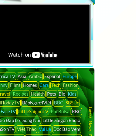
frica TV
Asia
Arabic
Español
Europe
unny
Films
Homes
Cars
Tech
Fashion
ravel
Recipes
Health
Pets
Bio
Kids
liTodayTV
BáoNgườiViệt
BBC
SBSÚc
Latest News By Country
tFaceTV
LittleSaigonTV
PhốBolsa
KBC
io Đáp Lời Sông Núi
Little Saigon Radio
nSơnTV
Việt Thảo
Vui Lạ
Đọc Báo Vẹm