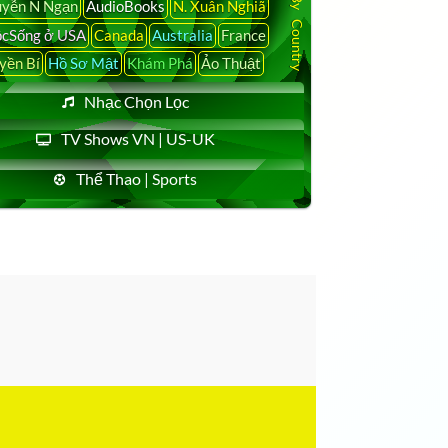
yễn N Ngạn
AudioBooks
N. Xuân Nghiã
cSống ở USA
Canada
Australia
France
yền Bí
Hồ Sơ Mật
Khám Phá
Ảo Thuật
Nhạc Chọn Lọc
TV Shows VN | US-UK
Thể Thao | Sports